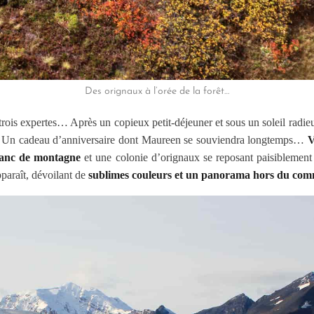
Des orignaux à l’orée de la forêt…
trois expertes… Après un copieux petit-déjeuner et sous un soleil radi
e ! Un cadeau d’anniversaire dont Maureen se souviendra longtemps…
V
lanc de montagne
et une colonie d’orignaux se reposant paisiblemen
pparaît, dévoilant de
sublimes couleurs et un panorama hors du co