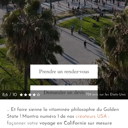
Prendre un rendez-vous
Demander un devis
8,6 / 10
724 avis sur les Etats-Unis
… Et faire sienne la vitaminée philosophie du
Golden
State
! Mantra numéro 1 de nos
créateurs USA
:
façonner votre
voyage en Californie sur mesure