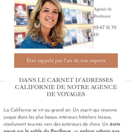
Agence de
Bordeaux
05 67 31 70
10
Être rappelé par l'un de nos experts
DANS LE CARNET D'ADRESSES
CALIFORNIE DE NOTRE AGENCE
DE VOYAGES
La Californie se vit au grand air. Un esprit qui résonne
jusque dans les plus beaux intérieurs hôteliers locaux,
résolument tournés vers des extérieurs de choix. Un
écrin
ancré sur le sable du Pacifique
, un
palace urbain aux