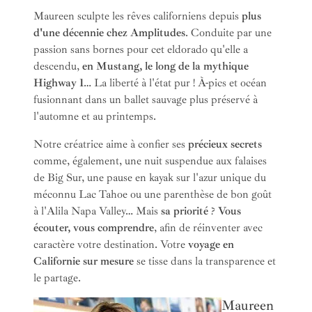
Maureen sculpte les rêves californiens depuis
plus
d'une décennie chez Amplitudes
. Conduite par une
passion sans bornes pour cet eldorado qu'elle a
descendu,
en Mustang, le long de la mythique
Highway 1
… La liberté à l'état pur ! À-pics et océan
fusionnant dans un ballet sauvage plus préservé à
l'automne et au printemps.
Notre créatrice aime à confier ses
précieux secrets
comme, également, une nuit suspendue aux falaises
de Big Sur, une pause en kayak sur l'azur unique du
méconnu Lac Tahoe ou une parenthèse de bon goût
à l'Alila Napa Valley… Mais
sa priorité
?
Vous
écouter, vous comprendre
, afin de réinventer avec
caractère votre destination. Votre
voyage en
Californie sur mesure
se tisse dans la transparence et
le partage.
Maureen