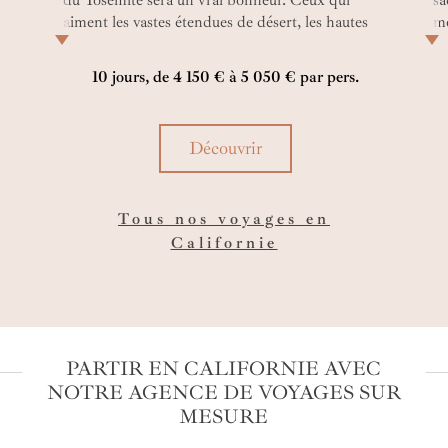
du Yosemite sera un vrai bonheur. Ceux qui
sa
aiment les vastes étendues de désert, les hautes
mo
montagnes, les côtes sauvages et les grandes villes
ci
ur
du nouveau monde seront comblés.
ha
10 jours, de 4 150 € à 5 050 € par pers.
sé
hô
Découvrir
Tous nos voyages en
Californie
PARTIR EN CALIFORNIE AVEC
NOTRE AGENCE DE VOYAGES SUR
MESURE