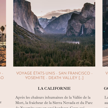
 -
VOYAGE ÉTATS-UNIS - SAN FRANCISCO -
V
GO
YOSEMITE - DEATH VALLEY [...]
LA CALIFORNIE
G
Après les chaleurs inhumaines de la Vallée de la
Lu
le
Mort, la fraicheur de la Sierra Nevada et du Parc
au