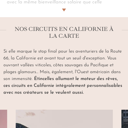
avec la même bienveillance solaire que celle
inspirant les
Cali girls
et
Cali boys
au quotidien.
Votre concierge personnel incarne lui aussi cet art de
vivre légendaire, attentif à chacun de vos désirs. Au
NOS CIRCUITS EN CALIFORNIE À
volant sur la
Highway 1
, à vélo sur le
Golden Gate
LA CARTE
Bridge
ou en voilier privatisé au large de
Santa
Barbara
, votre circuit emprunte aux surfeurs de
Los
Angeles
son rythme actif décontracté. Et sa
Si elle marque le stop final pour les aventuriers de la Route
rafraîchissante esthétique au grand air. Dégustation
66, la Californie est avant tout un seuil d'exception. Vous
dans les vignobles, balade dans le
Parc national de
ouvrant vallées viticoles, côtes sauvages du Pacifique et
Yosemite
, nuit sous les étoiles des déserts du
Joshua
plages glamours… Mais, également, l'Ouest américain dans
Tree
dans une mythique et chic caravane
Airstream
…
son immensité.
Étincelles allumant le moteur des rêves,
Nos hôtels au luxe désinvolte dressent, pour leur part,
ces circuits en Californie intégralement personnalisables
des tables prisées des Californiens eux-mêmes.
Un
avec nos créateurs se le veulent aussi.
voyage en Californie sur mesure fait du bien, tout
simplement
.