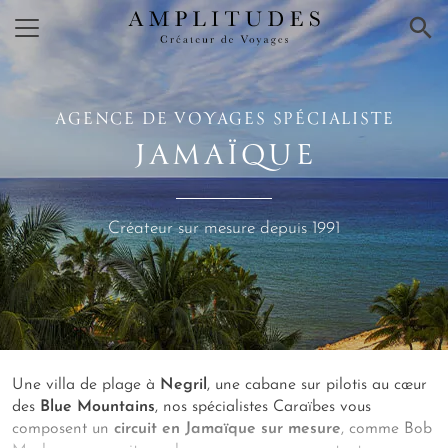
×
AGENCE DE VOYAGES SPÉCIALISTE
JAMAÏQUE
Créateur sur mesure depuis 1991
Une villa de plage à
Negril
, une cabane sur pilotis au cœur
des
Blue Mountains
, nos spécialistes Caraïbes vous
composent un
circuit en Jamaïque sur mesure
, comme Bob