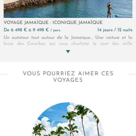
VOYAGE JAMAÏQUE : ICONIQUE JAMAÏQUE
de 6 498 € à 9 498 €
14 jours / 12 nuits
/ pers.
Un autotour tout autour de la Jamaïque… Une voiture et la
brise des Caraïbes qui vous chuchote le nom des mille
légendes de l’île… Nature, musique, sport, y’a-t-il un domaine
où la Jamaïque n’a pas laissé son empreinte ? Deux semaines
pour découvrir ces héros qui ont tracé leurs chemins, comme
vous la route !
VOUS POURRIEZ AIMER CES
VOYAGES