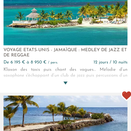
VOYAGE ETATS-UNIS - JAMAÏQUE : MEDLEY DE JAZZ ET
DE REGGAE
de 6 195 € à 8 950 €
12 jours / 10 nuits
/ pers.
Klaxon des taxis puis chant des vagues… Mélodie d’un
saxophone s'échappant d’un club de jazz puis percussions d’un
morceau de reggae émanant d’une paillote sur la plage…
Bruits de friture de stands de rues puis caractéristique « tchin
» de verres à cocktail… Ce circuit combiné entre New York et
la Jamaïque est une partition hommage aux cultures afro-
américaines et rastafaris !