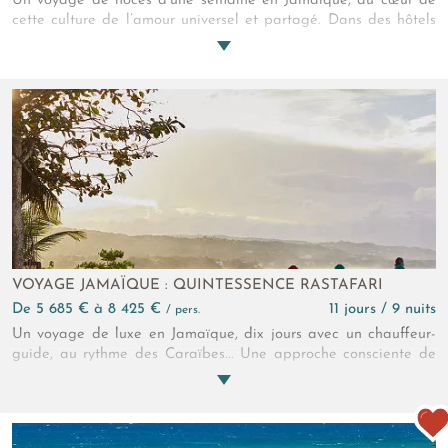
Un voyage de noces d’une semaine en Jamaïque, au cœur de
cette culture de l’amour universel et partagé. Dans des hôtels
au charme caribéen irrésistible, savourez à deux tout le piment
de la Jamaïque ! Laissez vos pensées vagabonder le long de
la côte sud… La bohème, ça voulait dire, on est heureux…
VOYAGE JAMAÏQUE : QUINTESSENCE RASTAFARI
de 5 685 € à 8 425 €
11 jours / 9 nuits
/ pers.
Un voyage de luxe en Jamaïque, dix jours avec un chauffeur-
guide, au rythme des Caraïbes... Une approche consciente de
la gastronomie, la meilleure tasse de café de votre vie, des
plages toujours vierges et ses mythiques montagnes bleues,
rencontrez la Jamaïque d’aujourd’hui au détour d’adresses au
charme raffiné !