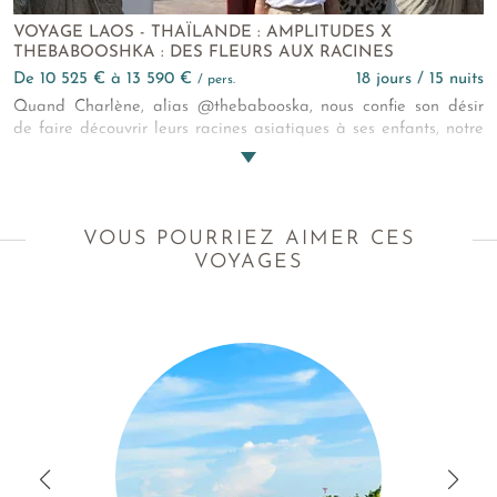
VOYAGE LAOS - THAÏLANDE : AMPLITUDES X
THEBABOOSHKA : DES FLEURS AUX RACINES
de 10 525 € à 13 590 €
18 jours / 15 nuits
/ pers.
Quand Charlène, alias @thebabooska, nous confie son désir
de faire découvrir leurs racines asiatiques à ses enfants, notre
imagination s’emballe. Nous créons alors pour elle et sa
famille cet extraordinaire voyage Laos - Thaïlande. Un circuit
combiné pour leur faire vivre le meilleur de ces deux
destinations façon kids-friendly 5* ! Culture, héritage et
VOUS POURRIEZ AIMER CES
aventures en partage !
VOYAGES