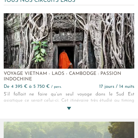
TOUS NOS CIRCUITS LAOS
VOYAGE VIETNAM - LAOS - CAMBODGE : PASSION
INDOCHINE
de 4 395 € à 5 750 €
17 jours / 14 nuits
/ pers.
S’il fallait ne faire qu’un seul voyage dans le Sud Est
asiatique ce serait celui-ci. Cet itinéraire très étudié au timing
idéal réunit l’essentiel de l’art monumental et des beautés
naturelles indochinoises et provoque de passionnantes
rencontres.