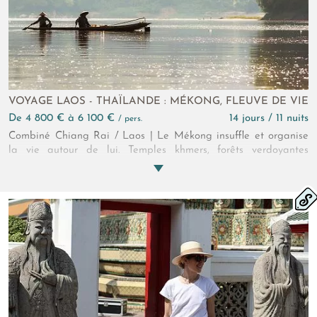
VOYAGE LAOS - THAÏLANDE : MÉKONG, FLEUVE DE VIE
de 4 800 € à 6 100 €
14 jours / 11 nuits
/ pers.
Combiné Chiang Rai / Laos | Le Mékong insuffle et organise
la vie autour de lui. Temples khmers, forêts verdoyantes
bordées de rizières, trésors artistiques et villages ancestraux se
partagent le fleuve qui les a vu naître. Montez dans la
machine à remonter le temps, vous n'en croirez pas vos yeux !