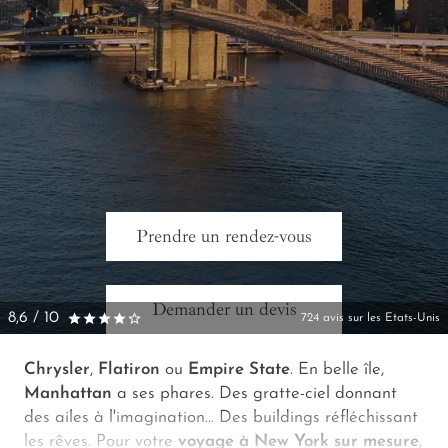
Prendre un rendez-vous
Demander un devis
8,6 / 10
724 avis sur les Etats-Unis
Chrysler
,
Flatiron
ou
Empire State
. En belle île,
Manhattan
a ses phares. Des gratte-ciel donnant
des ailes à l'imagination… Des buildings réfléchissant
les rêves. Pour votre
voyage à New York sur mesure
,