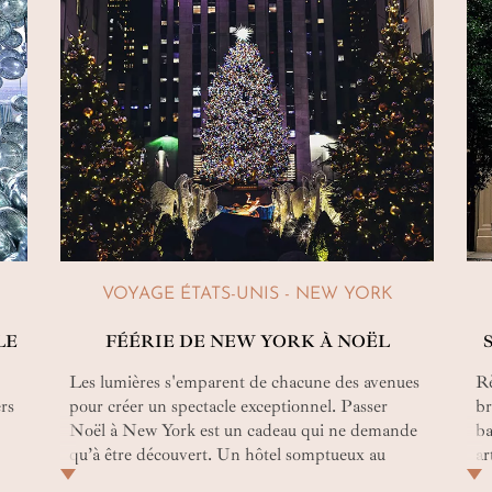
VOYAGE ÉTATS-UNIS - NEW YORK
LE
FÉÉRIE DE NEW YORK À NOËL
Les lumières s'emparent de chacune des avenues
Rè
ers
pour créer un spectacle exceptionnel. Passer
br
Noël à New York est un cadeau qui ne demande
ba
qu’à être découvert. Un hôtel somptueux au
ar
cœur de Midtown Manhattan, du temps libre et
vo