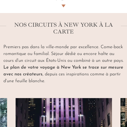
nos artisans créateurs
USA
se font vos phares.
Lumières généreuses en petites attentions, en
conseils dissipant les brouillards logistiques. Veillant
NOS CIRCUITS À NEW YORK À LA
sur vos envies, de fiançailles dans la
Big Apple
à un
CARTE
séjour
avec de petits voyageurs. Dans cet océan de
possibilités qu'est un
voyage à New York
, leur
faisceau se braque - volontiers visionnaire - sur des
Premiers pas dans la ville-monde par excellence.
Come-back
expériences et hôtels injustement ou
romantique ou familial. Séjour dédié ou encore halte au
merveilleusement dans l'ombre. Séance de boxe
cours d'un circuit aux États-Unis ou combiné à un autre pays.
privée comme conception de votre fresque sur les
Le plan de votre voyage à New York se trace sur mesure
murs de
Brooklyn
. Adresse décontractée à
Times
avec nos créateurs
, depuis ces inspirations comme à partir
Square
comme
glamping
face à la
Statue de la
d'une feuille blanche.
Liberté
. Tout phare à ses sentinelles. Les nôtres : des
guides francophones experts sur place et, en agence,
une conciergerie derrière vos réservations de tables,
d'expositions…