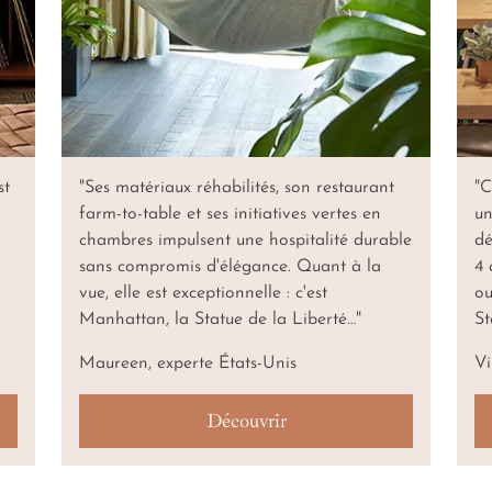
st
"Ses matériaux réhabilités, son restaurant
"C
farm-to-table et ses initiatives vertes en
un
chambres impulsent une hospitalité durable
dé
sans compromis d'élégance. Quant à la
4 
vue, elle est exceptionnelle : c'est
ou
Manhattan, la Statue de la Liberté…"
St
Maureen, experte États-Unis
Vi
Découvrir