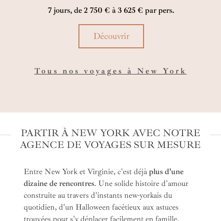
une visite privée en français de Brooklyn vous
Br
7 jours, de 2 750 € à 3 625 € par pers.
 au
attendent grâce à la complicité d’un lutin qui
vo
connaît la ville comme sa poche…
vo
Découvrir
ne
Tous nos voyages à New York
PARTIR À NEW YORK AVEC NOTRE
AGENCE DE VOYAGES SUR MESURE
Entre New York et Virginie, c'est déjà
plus d'une
dizaine de rencontres
. Une solide histoire d'amour
construite au travers d'instants new-yorkais du
quotidien, d'un Halloween facétieux aux astuces
trouvées pour s'y déplacer facilement en famille.