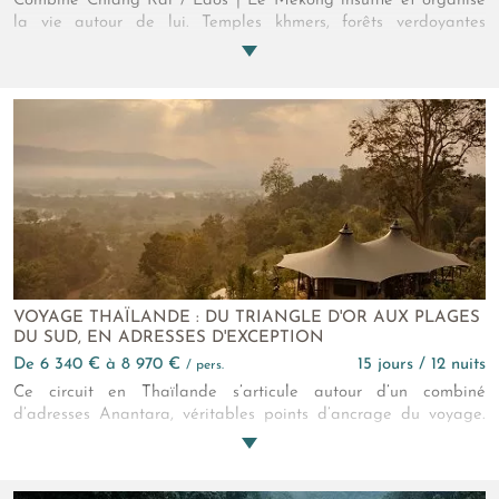
Combiné Chiang Rai / Laos | Le Mékong insuffle et organise
la vie autour de lui. Temples khmers, forêts verdoyantes
bordées de rizières, trésors artistiques et villages ancestraux se
partagent le fleuve qui les a vu naître. Montez dans la
machine à remonter le temps, vous n'en croirez pas vos yeux !
VOYAGE THAÏLANDE : DU TRIANGLE D'OR AUX PLAGES
DU SUD, EN ADRESSES D'EXCEPTION
de 6 340 € à 8 970 €
15 jours / 12 nuits
/ pers.
Ce circuit en Thaïlande s’articule autour d’un combiné
d’adresses Anantara, véritables points d’ancrage du voyage.
De Bangkok au Triangle d’Or, jusqu’aux plages de Phuket, les
paysages changent, mais le niveau d’exigence demeure
constant.