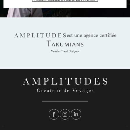
Comment Amplitudes utilise mes données ?
AMPLITUDES
est une agence certifiée
Takumians