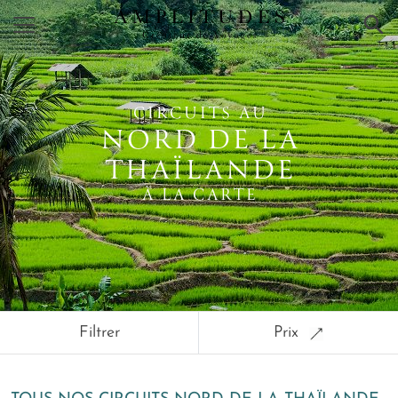
×
CIRCUITS AU
NORD DE LA
THAÏLANDE
À LA CARTE
Filtrer
Prix