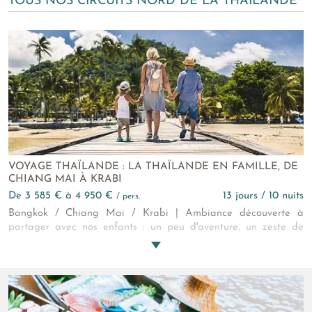
TOUS NOS CIRCUITS NORD DE LA THAÏLANDE
VOYAGE THAÏLANDE : LA THAÏLANDE EN FAMILLE, DE
CHIANG MAI À KRABI
de 3 585 € à 4 950 €
13 jours / 10 nuits
/ pers.
Bangkok / Chiang Mai / Krabi | Ambiance découverte à
partager avec nos enfants : un peu d'aventure, un zeste de
spiritualité, une pincée de culture, beaucoup de rires et pour
finir une jolie plage, de l'eau à température tropicale et plein
de cocotiers. C'est pas beau ça ?