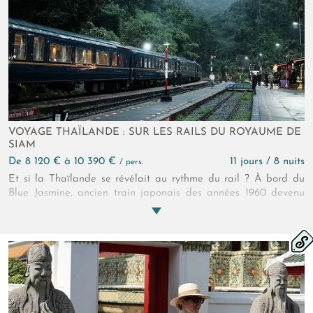
VOYAGE THAÏLANDE : SUR LES RAILS DU ROYAUME DE
SIAM
de 8 120 € à 10 390 €
11 jours / 8 nuits
/ pers.
Et si la Thaïlande se révélait au rythme du rail ? À bord du
Blue Jasmine, ancien train japonais des années 1960 devenu
écrin roulant, les paysages défilent sans précipitation. De
Bangkok aux plaines centrales, des temples anciens aux
montagnes du Nord, le voyage retrouve le goût du temps long.