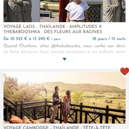
VOYAGE LAOS - THAÏLANDE : AMPLITUDES X
THEBABOOSHKA : DES FLEURS AUX RACINES
de 10 525 € à 13 590 €
18 jours / 15 nuits
/ pers.
Quand Charlène, alias @thebabooska, nous confie son désir
de faire découvrir leurs racines asiatiques à ses enfants, notre
imagination s’emballe. Nous créons alors pour elle et sa
famille cet extraordinaire voyage Laos - Thaïlande. Un circuit
combiné pour leur faire vivre le meilleur de ces deux
destinations façon kids-friendly 5* ! Culture, héritage et
aventures en partage !
VOYAGE CAMBODGE - THAÏLANDE : TÊTE-À-TÊTE