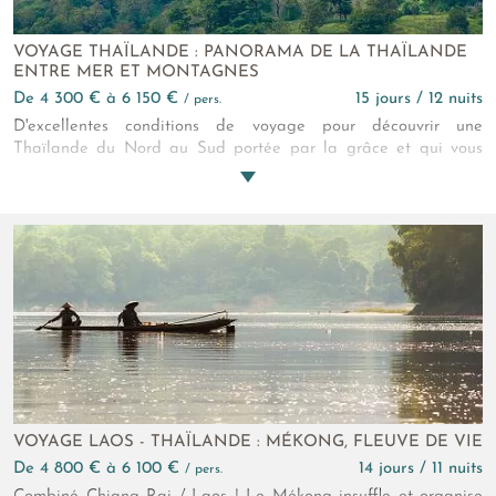
VOYAGE THAÏLANDE : PANORAMA DE LA THAÏLANDE
ENTRE MER ET MONTAGNES
de 4 300 € à 6 150 €
15 jours / 12 nuits
/ pers.
D'excellentes conditions de voyage pour découvrir une
Thaïlande du Nord au Sud portée par la grâce et qui vous
donne le sourire. Chaque étape offre une facette différente du
pays : tumulte urbain, héritage culturel, douceur insulaire... Un
itinéraire à découvrir et à savourer pleinement ! Il est temps de
vous faire du bien. Foncez !
VOYAGE LAOS - THAÏLANDE : MÉKONG, FLEUVE DE VIE
de 4 800 € à 6 100 €
14 jours / 11 nuits
/ pers.