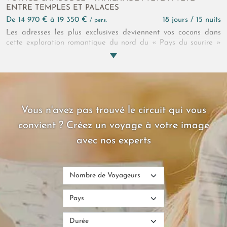
ENTRE TEMPLES ET PALACES
de 14 970 € à 19 350 €
18 jours / 15 nuits
/ pers.
Les adresses les plus exclusives deviennent vos cocons dans
cette exploration romantique du nord du « Pays du sourire »
couplée aux campagnes et rivages cambodgiens. Jour après
jour, les temples bouddhistes et khmers se révèlent sous un
profil sacré depuis une montgolfière ou une luxueuse voiture
vintage… Un regard neuf sur l’éternel, à chaque instant, le pari
de ce circuit Thaïlande - Cambodge aussi hédoniste que
spirituel !
Vous n'avez pas trouvé le circuit qui vous
convient ? Créez un voyage à votre image
avec nos experts