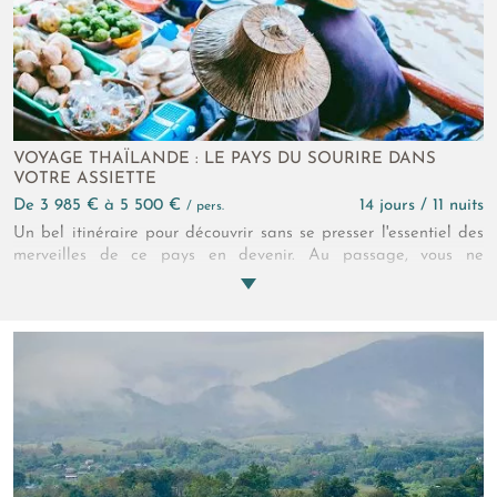
VOYAGE THAÏLANDE : LE PAYS DU SOURIRE DANS
VOTRE ASSIETTE
de 3 985 € à 5 500 €
14 jours / 11 nuits
/ pers.
Un bel itinéraire pour découvrir sans se presser l'essentiel des
merveilles de ce pays en devenir. Au passage, vous ne
manquez pas de vous délecter de l'excellentissime cuisine
thaïe, de loin la plus raffinée des cuisines asiatiques. Bon
appétit !