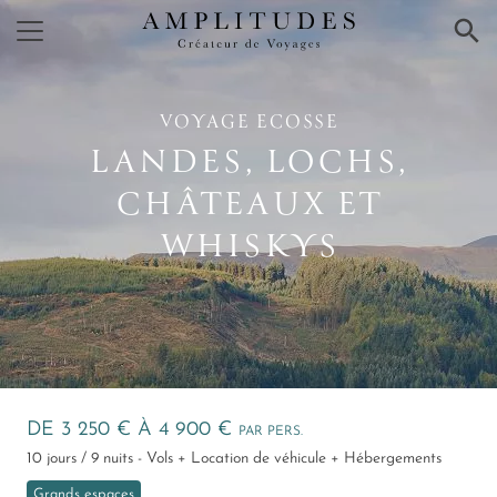
×
VOYAGE ECOSSE
LANDES, LOCHS,
CHÂTEAUX ET
WHISKYS
DE 3 250 € À 4 900 €
PAR PERS.
10 jours / 9 nuits - Vols + Location de véhicule + Hébergements
Grands espaces