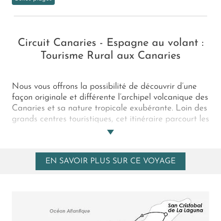
Circuit Canaries - Espagne au volant :
Tourisme Rural aux Canaries
Nous vous offrons la possibilité de découvrir d’une
façon originale et différente l’archipel volcanique des
Canaries et sa nature tropicale exubérante. Loin des
grands centres touristiques, cet itinéraire parcourt les
plus beaux sites naturels de Tenerife et la Gomera et
vous réserve des étapes de charme dans des lieux
d’exception. De courtes distances quotidiennes
EN SAVOIR PLUS SUR CE VOYAGE
laissent tout loisir à de vivifiantes randonnées
atlantiques et flâneries océanes....