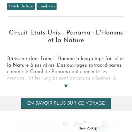
Hôtels de luxe
Combinés
Circuit Etats-Unis - Panama : L'Homme
et la Nature
Bâtisseur dans l’âme, l’Homme a longtemps fait plier
la Nature à ses rêves. Des ouvrages extraordinaires
comme le Canal de Panama ont connecté les
mondes… Et les jungles sont devenues urbaines, à
l’instar de New York ou de Panama City,
foisonnantes toutes deux d’une sauvage audace
architecturale… Aujourd’hui, les rêves des Hommes
EN SAVOIR PLUS SUR CE VOYAGE
s’accordent à la Nature. Concluant ce combiné New
York - Panama, l’archipel d’Islas Secas concilie ainsi
nos souhaits de robinsonnade exclusive mais aussi de
respect de l’environnement. L’harmonie, enfin !