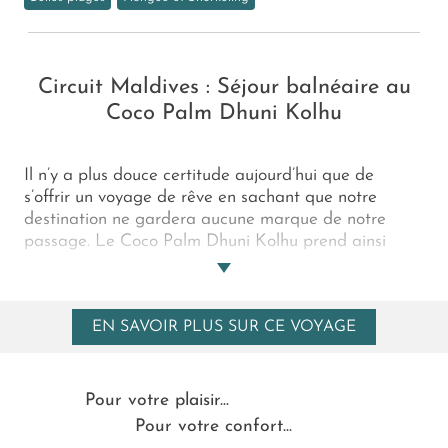
Circuit Maldives : Séjour balnéaire au
Coco Palm Dhuni Kolhu
Il n’y a plus douce certitude aujourd’hui que de
s’offrir un voyage de rêve en sachant que notre
destination ne gardera aucune marque de notre
passage. Le Coco Palm Dhuni Kolhu prend ainsi
autant soin de ses hôtes que de sa nature sauvage.
Sur une île privée, ses 96 villas sur plage ou sur
pilotis sont un hommage subtil et réfléchi à l’essence
EN SAVOIR PLUS SUR CE VOYAGE
maldivienne. Des matériaux doux, aux teintes dorées
et ivoire évoquant le sable et l’écume, vous font une
cachette douillette pour des nuits au calme infini. De
jour, la beauté est partout présente et préservée.
Pour votre plaisir...
Raies, dauphins et tortues sont vos voisins. La
Pour votre confort...
politesse voudrait que vous alliez les saluer !