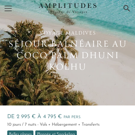
×
VOYAGE MALDIVES
SÉJOUR BALNÉAIRE AU
COCO PALM DHUNI
KOLHU
DE 2 995 € À 4 795 €
PAR PERS.
10 jours / 7 nuits - Vols + Hébergement + Transferts
Belles plages
Plongée et Snorkeling