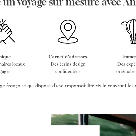
e un voyage sur mesure avec A
hique
Carnet d’adresses
Immer
naires locaux
Des écrins design
Des expé
gagés
confidentiels
originales
e française qui dispose d’une responsabilité civile couvrant le