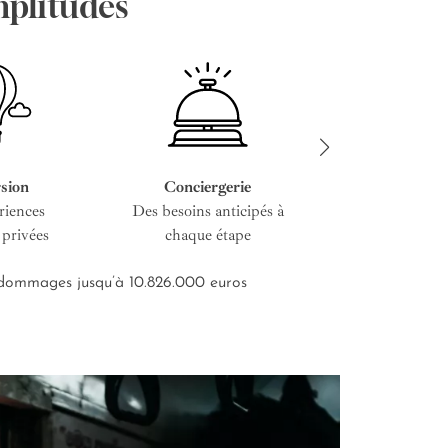
mplitudes
sion
Conciergerie
Service cous
riences
Des besoins anticipés à
De l’entretien i
 privées
chaque étape
road-bo
s dommages jusqu’à 10.826.000 euros