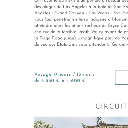
On raconte qu’il existe un périple à l’assaut d
des plages de Los Angeles à la baie de San Fra
Angeles - Grand Canyon - Las Vegas - San Franc
vous faut pénétrer en terre indigène à Monumen
atteindre alors les pitons rocheux de Bryce Ca
chaleur de la terrible Death Valley avant de pr
la Tioga Road jusqu'au magnifique parc de Yos
de vue des États-Unis vous attendent… Geronim
Voyage 17 jours / 15 nuits
de 3 530 € à 4 600 €
CIRCUI