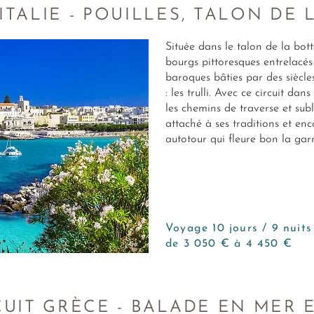
 ITALIE - POUILLES, TALON DE 
Située dans le talon de la botte
bourgs pittoresques entrelacés 
baroques bâties par des siècles
: les trulli. Avec ce circuit dan
les chemins de traverse et subl
attaché à ses traditions et enc
autotour qui fleure bon la garrig
Voyage 10 jours / 9 nuits
de 3 050 € à 4 450 €
CUIT GRÈCE - BALADE EN MER 