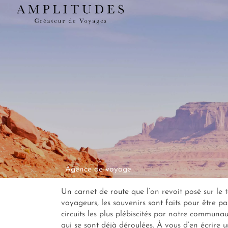
Agence de voyage
Un carnet de route que l’on revoit posé sur l
voyageurs, les souvenirs sont faits pour être p
circuits les plus plébiscités par notre communa
qui se sont déjà déroulées. À vous d’en écrire 