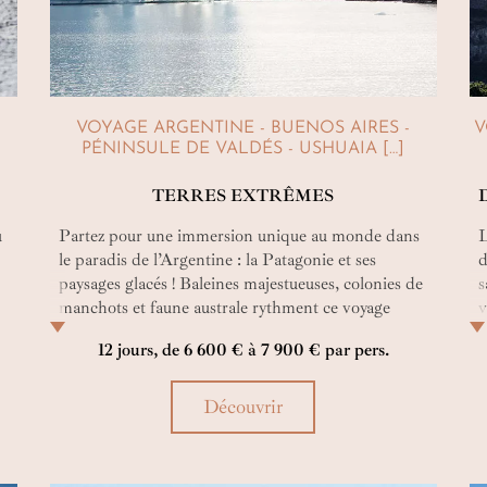
VOYAGE ARGENTINE - BUENOS AIRES -
V
PÉNINSULE DE VALDÉS - USHUAIA […]
TERRES EXTRÊMES
u
Partez pour une immersion unique au monde dans
L
le paradis de l’Argentine : la Patagonie et ses
d
paysages glacés ! Baleines majestueuses, colonies de
s
manchots et faune australe rythment ce voyage
v
entre terres extrêmes, immensités sauvages,
a
12 jours, de 6 600 € à 7 900 € par pers.
glaciers, montagnes et bout du monde.
d
Découvrir