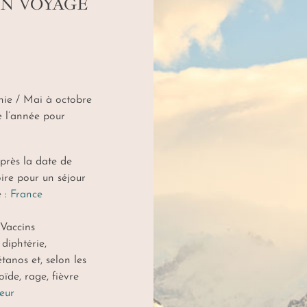
UN VOYAGE
nie / Mai à octobre
e l’année pour
près la date de
oire pour un séjour
e :
France
 Vaccins
diphtérie,
tanos et, selon les
oïde, rage, fièvre
teur