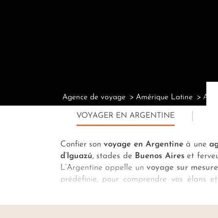
Agence de voyage
Amérique Latine
Agen
VOYAGER EN ARGENTINE
Confier son
voyage en Argentine
à une
a
d’Iguazú
, stades de
Buenos Aires
et ferveu
L’Argentine appelle un
voyage sur mesur
prédéfinie, pour comprendre vos élans et
dimension. Alors peut s’exprimer toute la 
glacier. Et parce que la liberté argentin
détails de bout en bout.