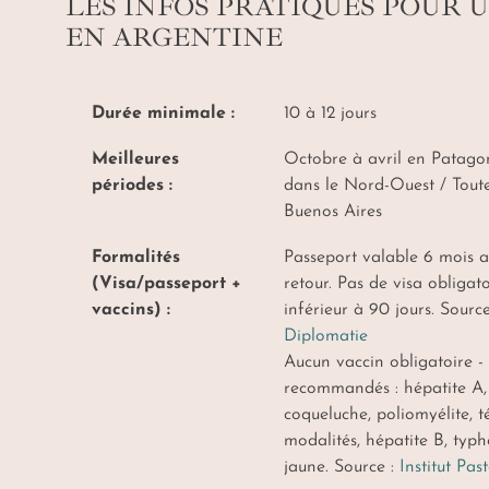
LES INFOS PRATIQUES POUR 
EN ARGENTINE
Durée minimale :
10 à 12 jours
Meilleures
Octobre à avril en Patago
périodes :
dans le Nord-Ouest / Tout
Buenos Aires
Formalités
Passeport valable 6 mois a
(Visa/passeport +
retour. Pas de visa obligat
vaccins) :
inférieur à 90 jours. Sourc
Diplomatie
Aucun vaccin obligatoire -
recommandés : hépatite A, 
coqueluche, poliomyélite, té
modalités, hépatite B, typh
jaune. Source :
Institut Pas