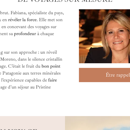
ut. Fabiana, spécialiste du pays,
x en
révéler la force
. Elle met son
 en concevant des voyages sur
nnent sa
profondeur
à chaque
g sur son approche : un réveil
 Moreno, dans le silence cristallin
ge. C’était le fruit du
bon point
de Patagonie aux terres minérales
Être rappel
 l’expérience capables de
faire
image d'un séjour au Pristine