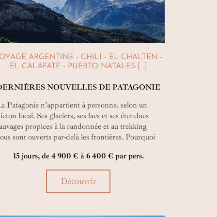
OYAGE ARGENTINE - CHILI - EL CHALTEN -
EL CALAFATE - PUERTO NATALES […]
DERNIÈRES NOUVELLES DE PATAGONIE
a Patagonie n’appartient à personne, selon un
icton local. Ses glaciers, ses lacs et ses étendues
auvages propices à la randonnée et au trekking
ous sont ouverts par-delà les frontières. Pourquoi
lors se cantonner à l’Argentine ou au Chili ? Partez
15 jours, de 4 900 € à 6 400 € par pers.
écouvrir un monde, et pas seulement un pays !
Découvrir