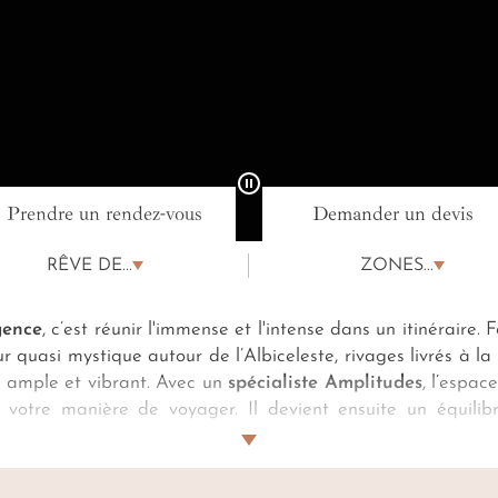
Prendre un rendez-vous
Demander un devis
ce de voyage Argentine
RÊVE DE...
ZONES...
gence
, c’est réunir l'immense et l'intense dans un itinéraire
r quasi mystique autour de l’Albiceleste, rivages livrés à
e
ample et vibrant. Avec un
spécialiste Amplitudes
, l’espac
 votre manière de voyager. Il devient ensuite un équili
passion d’une grillade
a punto
en estancia, d’un tango en
e se goûte mieux sans se sentir véritablement seul au bout