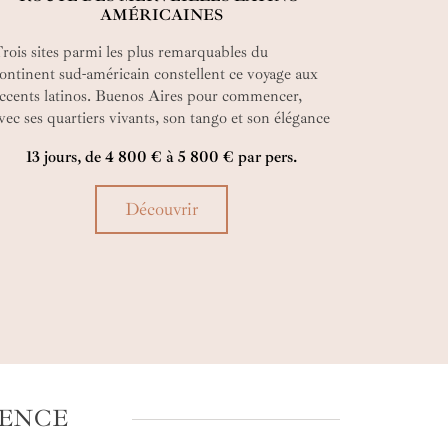
AMÉRICAINES
rois sites parmi les plus remarquables du
ontinent sud-américain constellent ce voyage aux
ccents latinos. Buenos Aires pour commencer,
vec ses quartiers vivants, son tango et son élégance
n peu hors du temps. Puis les chutes d’Iguazú,
13 jours, de 4 800 € à 5 800 € par pers.
mpressionnantes, bruyantes, inoubliables
erveilles naturelles. Rio, enfin, lumineuse et
haleureuse, entre océan et collines. Un itinéraire
Découvrir
ensé comme une odyssée en famille.
GENCE