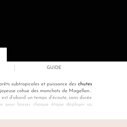
GUIDE
. Forêts subtropicales et puissance des
chutes
 la joyeuse cohue des manchots de Magellan…
e est d’abord un temps d’écoute, sans durée
bre pour laisser chaque étape déployer sa
milonga
ou d’une navigation privée vers un
 du monde, votre
concierge dédié
veille aux