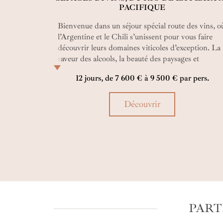
PACIFIQUE
Bienvenue dans un séjour spécial route des vins, o
l’Argentine et le Chili s’unissent pour vous faire
découvrir leurs domaines viticoles d’exception. La
saveur des alcools, la beauté des paysages et
l’expertise des vignerons vous accompagnent dès
12 jours, de 7 600 € à 9 500 € par pers.
vos premiers pas dans les vignes. Avis aux amateur
de vins ou à ceux qui aimeraient l’être, ce séjour
invite à explorer un monde d’arômes.
Découvrir
PART