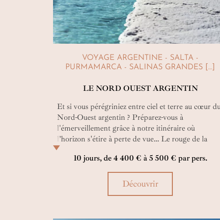
VOYAGE ARGENTINE - SALTA -
PURMAMARCA - SALINAS GRANDES […]
LE NORD OUEST ARGENTIN
Et si vous pérégriniez entre ciel et terre au cœur d
Nord-Ouest argentin ? Préparez-vous à
l'émerveillement grâce à notre itinéraire où
l’horizon s'étire à perte de vue… Le rouge de la
roche, le bleu du ciel et le blanc d’un désert de sel
10 jours, de 4 400 € à 5 500 € par pers.
créeront un contraste de couleurs qui ne pourront
qu’accentuer votre curiosité.
Découvrir