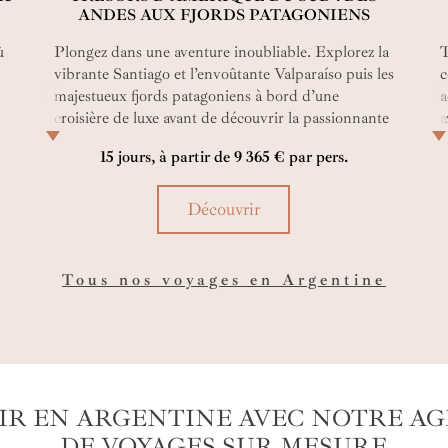
ANDES AUX FJORDS PATAGONIENS
ù
Plongez dans une aventure inoubliable. Explorez la
T
vibrante Santiago et l’envoûtante Valparaíso puis les
c
majestueux fjords patagoniens à bord d’une
a
croisière de luxe avant de découvrir la passionnante
a
et passionnée ville de Buenos Aires.
u
15 jours, à partir de 9 365 € par pers.
s
i
m
c
Découvrir
p
Tous nos voyages en Argentine
IR EN ARGENTINE AVEC NOTRE A
DE VOYAGES SUR MESURE