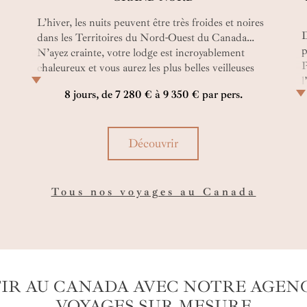
L’hiver, les nuits peuvent être très froides et noires
D
dans les Territoires du Nord-Ouest du Canada…
p
N’ayez crainte, votre lodge est incroyablement
P
chaleureux et vous aurez les plus belles veilleuses
l
qui soient pour rêver éveillés : des aurores boréales !
8 jours, de 7 280 € à 9 350 € par pers.
d
Joyaux de ce voyage dans le Grand Nord canadien,
v
elles brillent là presque chaque nuit juste au-dessus
p
de votre chambre, à l’écart du monde…
e
Découvrir
Tous nos voyages au Canada
IR AU CANADA AVEC NOTRE AGEN
VOYAGES SUR MESURE