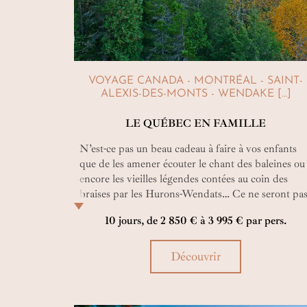
VOYAGE CANADA - MONTRÉAL - SAINT-
ALEXIS-DES-MONTS - WENDAKE […]
LE QUÉBEC EN FAMILLE
N’est-ce pas un beau cadeau à faire à vos enfants
que de les amener écouter le chant des baleines ou
encore les vieilles légendes contées au coin des
braises par les Hurons-Wendats… Ce ne seront pa
les seuls souvenirs qu’ils garderont à jamais de ce
10 jours, de 2 850 € à 3 995 € par pers.
voyage au Canada en famille !
Découvrir