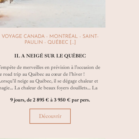
VOYAGE CANADA - MONTRÉAL - SAINT-
PAULIN - QUÉBEC […]
IL A NEIGÉ SUR LE QUÉBEC
empête de merveilles en prévision à l’occasion de
e road trip au Québec au cœur de l’hiver !
orsqu’il neige au Québec, il se dégage chaleur et
agie… La chaleur de beaux foyers douillets… La
agie de formidables activités au grand air… Deux
9 jours, de 2 895 € à 3 950 € par pers.
acettes à expérimenter pleinement avec cet
utotour !
Découvrir