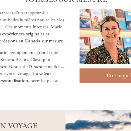
 traces d'un trappeur à la
us belles lumières naturelles : les
n… Ces moments intenses, Marie-
es
expériences originales et
créations au Canada sur mesure
.
ario - équipements grand froid,
s Sonora Resort, Clayoquot
ess Resort de l'Ouest canadien…
our votre voyage. La
valeur
Être rappel
ersonnalisation
, permise par sa
UN VOYAGE