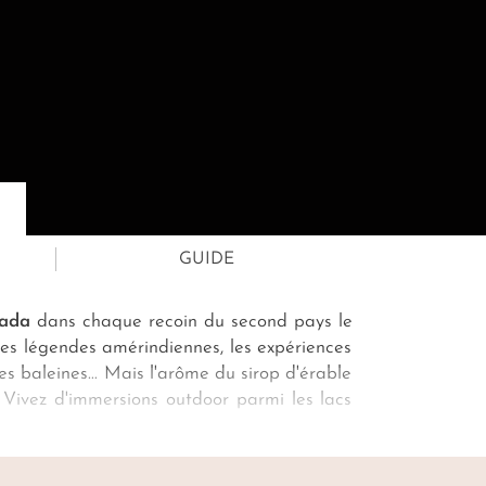
GUIDE
nada
dans chaque recoin du second pays le
Les légendes amérindiennes, les expériences
des baleines… Mais l'arôme du sirop d'érable
. Vivez d'immersions
outdoor
parmi les lacs
Nouveau-Brunswick
à la
Nouvelle-Écosse
,
les pétroglyphes Mi’kmaq. Votre
voyage au