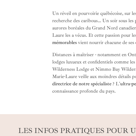
Un réveil en pourvoirie québécoise, sur les
recherche des caribous… Un soir sous les pl
aurores boréales du Grand Nord canadie
Laure les a vécus. Et cette passion pour l
mémorables
vient nourrir chacune de ses
Distances à maîtriser - notamment en Ont
lodges luxueux et confidentiels comme le
Wilderness Lodge et Nimmo Bay Wildern
Marie-Laure veille aux moindres détails p
directrice de notre spécialiste
? L'
ultra-p
connaissance profonde du pays.
LES INFOS PRATIQUES POUR 