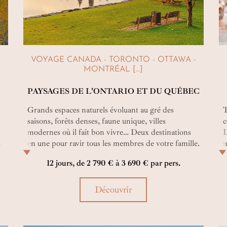
VOYAGE CANADA - TORONTO - OTTAWA -
MONTRÉAL […]
PAYSAGES DE L'ONTARIO ET DU QUÉBEC
Grands espaces naturels évoluant au gré des
T
saisons, forêts denses, faune unique, villes
c
modernes où il fait bon vivre… Deux destinations
L
s
en une pour ravir tous les membres de votre famille.
m
Le rythme ? Juste comme il faut.
m
12 jours, de 2 790 € à 3 690 € par pers.
f
a
Découvrir