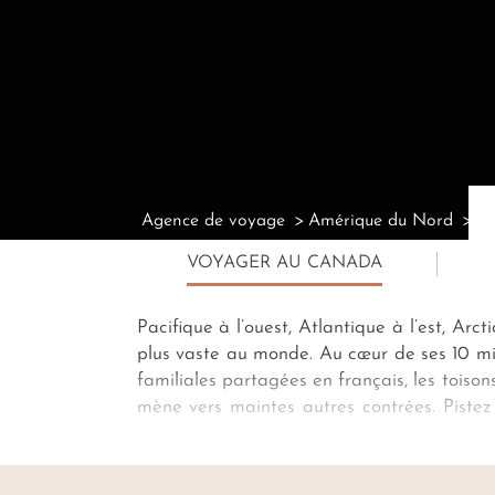
Agence de voyage
Amérique du Nord
Ag
VOYAGER AU CANADA
Pacifique à l’ouest, Atlantique à l’est, Ar
plus vaste au monde. Au cœur de ses 10 milli
familiales partagées en français, les toiso
mène vers maintes autres contrées. Pistez
turquoise des
Rocheuses
et craquez pour 
dégustez encore des
lobster rolls
à une tab
Canada sur mesure
est une création origi