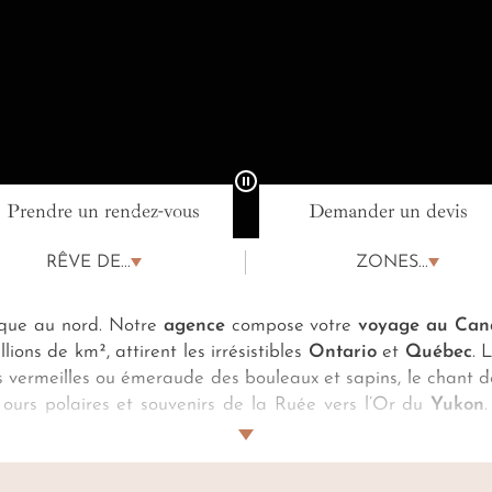
Prendre un rendez-vous
Demander un devis
ence de voyage Canada
RÊVE DE...
ZONES...
ctique au nord. Notre
agence
compose votre
voyage au Ca
ons de km², attirent les irrésistibles
Ontario
et
Québec
. 
ns vermeilles ou émeraude des bouleaux et sapins, le chant 
 ours polaires et souvenirs de la Ruée vers l’Or du
Yukon
le cocooning sauvage des écrins de
l'Ouest canadien
. Du
le réservée par votre concierge personnel et déchiffrez 
nale avec notre
agence spécialiste
.