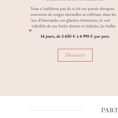
Vous n'oublierez pas de si tôt ces parois abruptes
couvertes de neiges éternelles se reflétant dans les
lacs d’émeraude, ces glaciers immenses, le vert
indicible de ces forêts denses et infinies, les belles
rencontres avec la faune et les habitants de ces
14 jours, de 5 650 € à 6 995 € par pers.
rudes terres. Un véritable hymne à une nature
grandiose et vierge qui devient rare !
Découvrir
PART