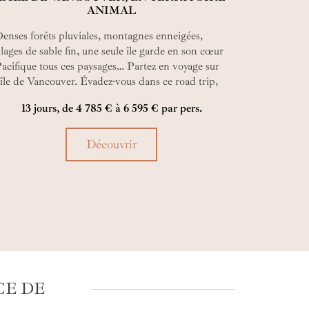
ANIMAL
enses forêts pluviales, montagnes enneigées,
lages de sable fin, une seule île garde en son cœur
acifique tous ces paysages… Partez en voyage sur
’île de Vancouver. Évadez-vous dans ce road trip,
es métropoles modernes au plus coquet des
13 jours, de 4 785 € à 6 595 € par pers.
illages de l’Ouest canadien. Rencontrez de la plus
etite des loutres à l’immense baleine à bosse. Tout
st là, la route est là. Et vous ? Où êtes-vous ?
Découvrir
CE DE