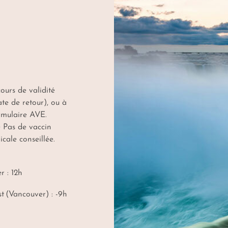
ours de validité
te de retour), ou à
ormulaire AVE.
e
Pas de vaccin
cale conseillée.
r : 12h
t (Vancouver) : -9h