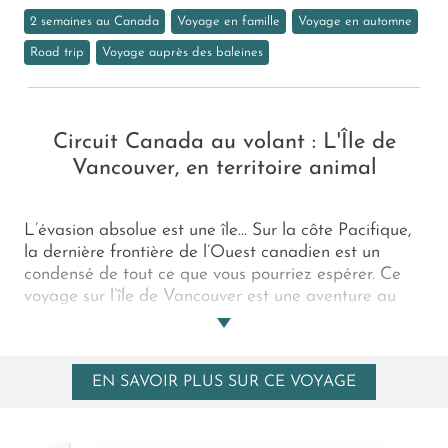
2 semaines au Canada
Voyage en famille
Voyage en automne
Road trip
Voyage auprès des baleines
Circuit Canada au volant : L'Île de
Vancouver, en territoire animal
L’évasion absolue est une île… Sur la côte Pacifique,
la dernière frontière de l’Ouest canadien est un
condensé de tout ce que vous pourriez espérer. Ce
voyage sur l’île de Vancouver est une aventure au
plus profond d’une nature sauvage, unique,
démesurée ! Sautez dans un zodiac pour rencontrer
les baleines, impératrices des océans puis les grizzlis,
EN SAVOIR PLUS SUR CE VOYAGE
roi des forêts pluviales primaires. Du nord au sud,
d’est en ouest, un road trip autour de l’île de
Vancouver, c’est une parade régalienne dans le