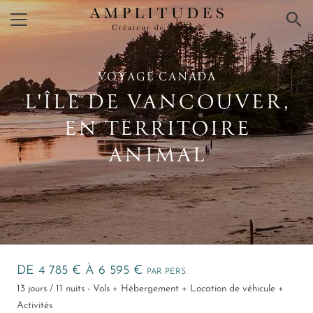
×
VOYAGE CANADA
L'ÎLE DE VANCOUVER,
EN TERRITOIRE
ANIMAL
DE 4 785 € À 6 595 €
PAR PERS.
13 jours / 11 nuits - Vols + Hébergement + Location de véhicule +
Activités