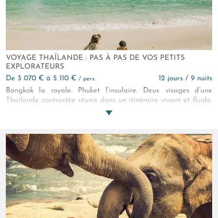
VOYAGE THAÏLANDE : PAS À PAS DE VOS PETITS
EXPLORATEURS
de 3 070 € à 5 110 €
12 jours / 9 nuits
/ pers.
Bangkok la royale. Phuket l’insulaire. Deux visages d’une
Thaïlande contrastée réunis dans un itinéraire vivant et fluide.
Klongs animés, cités anciennes, plages familiales et îles
préservées composent un voyage où culture et nature
dialoguent, sans jamais sacrifier le confort ni le plaisir.