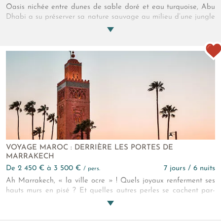
Oasis nichée entre dunes de sable doré et eau turquoise, Abu
Dhabi a su préserver sa nature sauvage au milieu d’une jungle
de tours futuristes. L’Arabie des bédouins se dévoile révélant
un patrimoine ancestral riche. Courses de chameaux et pêches
à la perle s’y déroulent encore sous le regard fier des faucons.
Terre de Sinbad le marin, quelles aventures vous réserve-t-elle
?
VOYAGE MAROC : DERRIÈRE LES PORTES DE
MARRAKECH
de 2 450 € à 3 500 €
7 jours / 6 nuits
/ pers.
Ah Marrakech, « la ville ocre » ! Quels joyaux renferment ses
hauts murs en pisé ? Et quelles autres perles se cachent par-
delà les portes de cette cité de légende ? Dans l’intimité d’un
sublime riad en plein cœur de la médina, d’un bivouac dans le
désert d’Agafay puis d’un bucolique hôtel de charme au pied