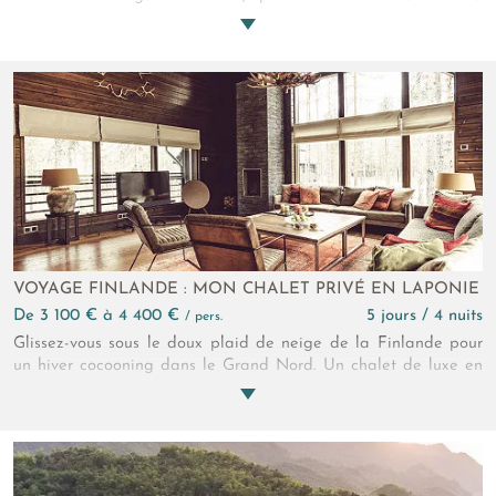
Vietnam, qui porte encore l'Histoire de l'Indochine. Pays de
contrastes partagé entre traditions ancestrales et modernité
désirée, ce joyau de l'Asie offre un panorama étincelant
rythmé par des millénaires de douceur et d'authenticité. Une
traversée essentielle à la découverte de sites majeurs pour
s'évader et appréhender l'envoûtement de ce territoire en
pleine mutation.
VOYAGE FINLANDE : MON CHALET PRIVÉ EN LAPONIE
de 3 100 € à 4 400 €
5 jours / 4 nuits
/ pers.
Glissez-vous sous le doux plaid de neige de la Finlande pour
un hiver cocooning dans le Grand Nord. Un chalet de luxe en
Laponie vous attend, avec son chef privé et ses petits lutins
coursiers. Vos aurores sont boréales et vos minuits flamboyants,
la porte de votre villa lapone privée se refermant sur des
journées exaltantes auprès des rennes et des huskies…