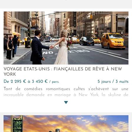
vins d’ambre composent un voyage rare, encore confidentiel.
Une invitation à ralentir, à regarder, à goûter un pays
profondément habité par son histoire.
VOYAGE ETATS-UNIS : FIANÇAILLES DE RÊVE À NEW
YORK
de 2 295 € à 3 450 €
5 jours / 3 nuits
/ pers.
Tant de comédies romantiques cultes s’achèvent sur une
incroyable demande en mariage à New York, la skyline de
Manhattan à l’arrière-plan… Partagez cette scène d’anthologie
avec votre tendre moitié grâce à ce séjour tout spécialement
tissé autour de ce merveilleux moment de vie !