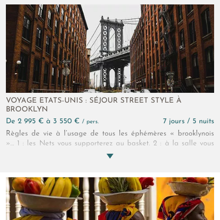
VOYAGE ETATS-UNIS : SÉJOUR STREET STYLE À
BROOKLYN
de 2 995 € à 3 550 €
7 jours / 5 nuits
/ pers.
Règles de vie à l’usage de tous les éphémères « brooklynois
»… 1 : les Nets vous supporterez au basket. 2 : à la salle vous
irez boxer. 3 : au street-art vous vous essayerez. 4 : depuis un
rooftop vous contemplerez Manhattan au loin. 5 : si Brooklyn
est le cœur de ce séjour, l’East River vous n’hésiterez
cependant pas à traverser pour vous initier à la culture
urbaine d’autres quartiers new-yorkais !