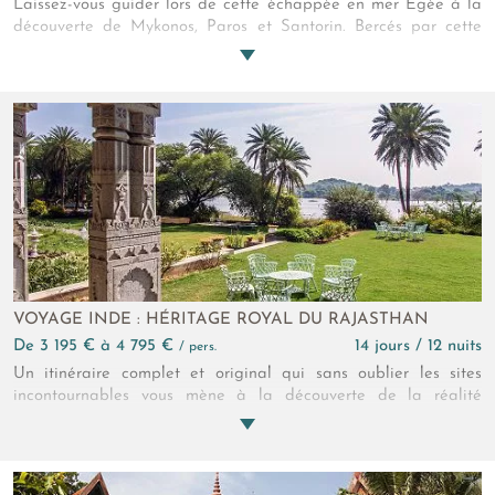
Laissez-vous guider lors de cette échappée en mer Égée à la
découverte de Mykonos, Paros et Santorin. Bercés par cette
beauté nuancée de bleu et de blanc, vous découvrez ces
merveilles cycladiques dans un cadre privilégié et authentique
entre hébergement luxueux et expériences locales.
VOYAGE INDE : HÉRITAGE ROYAL DU RAJASTHAN
de 3 195 € à 4 795 €
14 jours / 12 nuits
/ pers.
Un itinéraire complet et original qui sans oublier les sites
incontournables vous mène à la découverte de la réalité
rajpoute, des villages du désert de Thar et des populations
oubliées des lointaines campagnes. Originaux aussi les
hébergements en petits palais qui vous ramèneront à la belle
époque ou l'art de vivre et le raffinement des princes étaient à