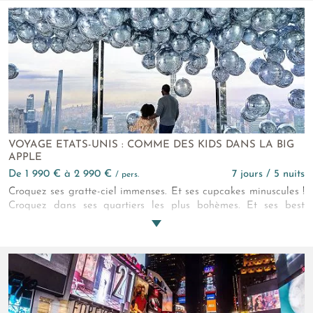
VOYAGE ETATS-UNIS : COMME DES KIDS DANS LA BIG
APPLE
de 1 990 € à 2 990 €
7 jours / 5 nuits
/ pers.
Croquez ses gratte-ciel immenses. Et ses cupcakes minuscules !
Croquez dans ses quartiers les plus bohèmes. Et ses best
places ! Croquez dans les expériences familiales et créatives
réservées pour vous. Et dans tous les autres instants libres
ménagés aussi ! Et croquez, croquez chaque big sourire de vos
enfants tout au long de ce voyage à New York en famille…