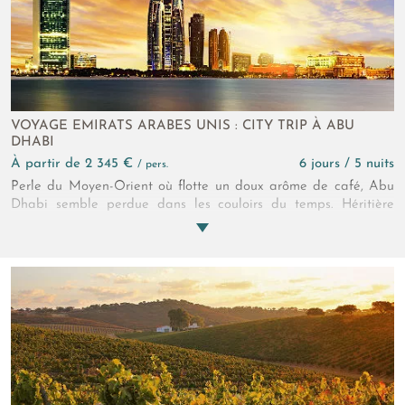
VOYAGE EMIRATS ARABES UNIS : CITY TRIP À ABU
DHABI
à partir de 2 345 €
6 jours / 5 nuits
/ pers.
Perle du Moyen-Orient où flotte un doux arôme de café, Abu
Dhabi semble perdue dans les couloirs du temps. Héritière
d’un passé arabe toujours présent, la ville n’a de cesse
d’inventer l’avenir. Un avenir ensoleillé qui s’annonce sous des
auspices culturels. Une histoire de légende qui vous sera
contée pendant 6 jours et 5 nuits !