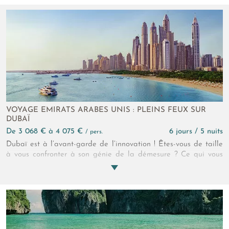
sirote un délicieux cocktail arctique, on rejoint une meute de
huskies ou une horde de rennes et on se retrouve
amoureusement…
VOYAGE EMIRATS ARABES UNIS : PLEINS FEUX SUR
DUBAÏ
de 3 068 € à 4 075 €
6 jours / 5 nuits
/ pers.
Dubaï est à l’avant-garde de l’innovation ! Êtes-vous de taille
à vous confronter à son génie de la démesure ? Ce qui vous
attend pendant ce voyage à Dubaï : l'observatoire le plus haut
du monde, un déjeuner à la fondation d’un prince, une cooking
class avec un chef… Et bien d’autres surprises grandioses !