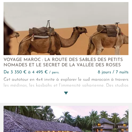
profitez-en !
VOYAGE MAROC : LA ROUTE DES SABLES DES PETITS
NOMADES ET LE SECRET DE LA VALLÉE DES ROSES
de 3 350 € à 4 495 €
8 jours / 7 nuits
/ pers.
Cet autotour en 4x4 invite à explorer le sud marocain à travers
les médinas, les kasbahs et l’immensité saharienne. Des studios
de cinéma de Ouarzazate aux oasis de la vallée des Roses,
jusqu’aux dunes de Merzouga, vous vivez des expériences
extraordinaires et découvrez des adresses de charme pour un
voyage aussi élégant qu’inoubliable.