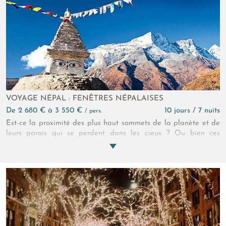
richesse.
VOYAGE NÉPAL : FENÊTRES NÉPALAISES
de 2 680 € à 3 550 €
10 jours / 7 nuits
/ pers.
Est-ce la proximité des plus haut sommets de la planète et de
leurs parois qui se perdent dans les cieux ? Ou bien ces
villages qui en tous points nous ramènent à notre Moyen Age
? Ou encore les gens, si différents, si loin de nous ? Qu'est-ce
qui peut bien créer une telle magie ? A vous de le découvrir !