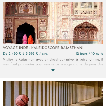
de l’Atlas, ce séjour vous invite à pénétrer l’âme de Marrakech
et de ses environs !
VOYAGE INDE : KALÉIDOSCOPE RAJASTHANI
de 2 450 € à 3 395 €
12 jours / 10 nuits
/ pers.
Visiter le Rajasthan avec un chauffeur privé, à votre rythme, il
n’en faut pas moins pour rendre ce voyage digne du pays des
princes. Rouge, rose, bleu, chaque ville de cette sublime région
est un spectacle haut en couleur ! Palpitante, spirituelle, sur
mesure, c’est le portrait de l’Inde véritable que vous peint ce
circuit au Rajasthan de 12 jours.