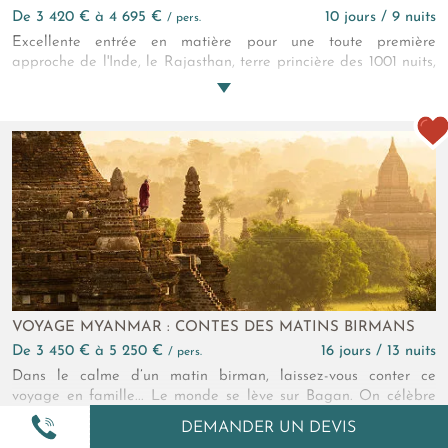
de 3 420 € à 4 695 €
10 jours / 9 nuits
/ pers.
Excellente entrée en matière pour une toute première
approche de l'Inde, le Rajasthan, terre princière des 1001 nuits,
regorge de cités impériales extravagantes et possède une vie
traditionnelle épatante. Ce circuit de 10 jours vous invite à
vivre une expérience fascinante et colorée. Un voyage essentiel
et complet en hôtellerie de charme, à la découverte de l'une
des régions les plus emblématiques de l'Inde.
VOYAGE MYANMAR : CONTES DES MATINS BIRMANS
de 3 450 € à 5 250 €
16 jours / 13 nuits
/ pers.
Dans le calme d’un matin birman, laissez-vous conter ce
voyage en famille... Le monde se lève sur Bagan. On célèbre
ses temples, ses pagodes. Poésie de notre terre éblouie du
DEMANDER UN DEVIS
rayon qui la dore... On se laisse envahir par l’étrange réconfort