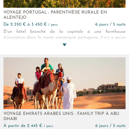
VOYAGE PORTUGAL : PARENTHÈSE RURALE EN
ALENTEJO
de 2 350 € à 3 450 €
6 jours / 5 nuits
/ pers.
D’un hôtel branché de la capitale à une farmhouse
d’exception dans la riante campagne portugaise, il n’y a qu’un
fleuve à franchir ! Ce voyage en Alentejo, littéralement « au-
delà du Tage », l’enjambe gaiement ! À vous les plaisirs de
l’agritourisme : les dégustations de vins et de tartines d’huile
d’olive, les haltes sur de mignonnes places de villages, les
réveils dans la quiétude d’un domaine...
VOYAGE EMIRATS ARABES UNIS : FAMILY TRIP À ABU
DHABI
à partir de 2 445 €
6 jours / 5 nuits
/ pers.