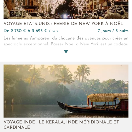
VOYAGE ETATS-UNIS : FÉÉRIE DE NEW YORK À NOËL
de 2 750 € à 3 625 €
7 jours / 5 nuits
/ pers.
Les lumières s'emparent de chacune des avenues pour créer un
spectacle exceptionnel. Passer Noël à New York est un cadeau
qui ne demande qu’à être découvert. Un hôtel somptueux au
cœur de Midtown Manhattan, du temps libre et une visite
privée en français de Brooklyn vous attendent grâce à la
complicité d’un lutin qui connaît la ville comme sa poche…
VOYAGE INDE : LE KERALA, INDE MÉRIDIONALE ET
CARDINALE