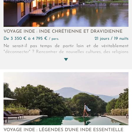
VOYAGE INDE : INDE CHRÉTIENNE ET DRAVIDIENNE
de 3 350 € à 4 795 €
21 jours / 19 nuits
/ pers.
Ne serait-il pas temps de partir loin et de véritablement
"déconnecter" ? Rencontrer de nouvelles cultures, des religions
à part, essayer la médecine ayurvédique, se nourrir des
sourires qui ponctuent votre route, en prendre plein les yeux
avec ces couleurs vives et ces senteurs d'ailleurs qui composent
la luxuriance des paysages qui s'offrent à vous... tout cela au
cours d'un périple hautement spirituel qui parcourt l'Inde du
Sud dans sa plus belle diversité.
VOYAGE INDE : LÉGENDES D'UNE INDE ESSENTIELLE