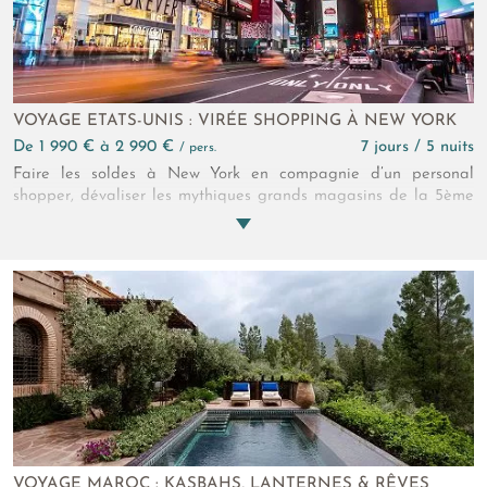
VOYAGE ETATS-UNIS : VIRÉE SHOPPING À NEW YORK
de 1 990 € à 2 990 €
7 jours / 5 nuits
/ pers.
Faire les soldes à New York en compagnie d’un personal
shopper, dévaliser les mythiques grands magasins de la 5ème
Avenue puis prendre la pose au cours d’un shooting photo
privé ? La scène est digne d’un film ! Un voyage spécial
shopping à New York unique, à vivre en couple ou entre amis !
VOYAGE MAROC : KASBAHS, LANTERNES & RÊVES