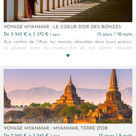
VOYAGE MYANMAR : LE COEUR D'OR DES BONZES
de 2 545 € à 3 375 €
13 jours / 10 nuits
/ pers.
Aux confins de l’Asie, les moines, absorbés dans leurs prières,
se glissent entre les stupas d’or de cet ancien royaume
millénaire. L’écho de leurs chants sacrés porte toute la ferveur
de ce peuple surprenant, pêchant sur une jambe et pédalant
sur les flots au crépuscule. Une rencontre spirituelle inspirante !
VOYAGE MYANMAR : MYANMAR, TERRE D'OR
de 2 565 € à 3 245 €
12 jours / 9 nuits