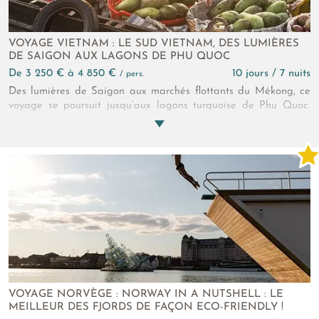
VOYAGE VIETNAM : LE SUD VIETNAM, DES LUMIÈRES
DE SAIGON AUX LAGONS DE PHU QUOC
de 3 250 € à 4 850 €
10 jours / 7 nuits
/ pers.
Des lumières de Saigon aux marchés flottants du Mékong, ce
voyage se poursuit jusqu’aux lagons turquoise de Phu Quoc.
Entre balades urbaines, paysages apaisants du Mékong,
immersion dans la vie locale, et douceur balnéaire, découvrez
un Vietnam authentique et contrasté, où chaque étape dévoile
une facette différente du pays du Dragon
VOYAGE NORVÈGE : NORWAY IN A NUTSHELL : LE
MEILLEUR DES FJORDS DE FAÇON ECO-FRIENDLY !