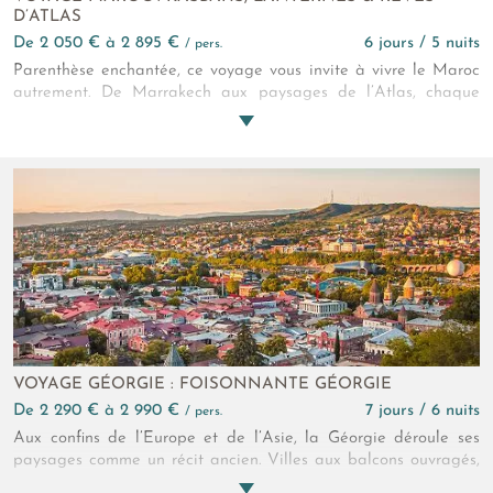
D’ATLAS
de 2 050 € à 2 895 €
6 jours / 5 nuits
/ pers.
Parenthèse enchantée, ce voyage vous invite à vivre le Maroc
autrement. De Marrakech aux paysages de l’Atlas, chaque
étape marie l’intime et l’exception. Une échappée pensée
comme une lune de miel confidentielle. Des expériences
exclusives, la douceur des lieux ou encore des instants
suspendus, tout est entièrement façonné au rythme de vos
envies.
VOYAGE GÉORGIE : FOISONNANTE GÉORGIE
de 2 290 € à 2 990 €
7 jours / 6 nuits
/ pers.
Aux confins de l’Europe et de l’Asie, la Géorgie déroule ses
paysages comme un récit ancien. Villes aux balcons ouvragés,
monastères perchés face au Caucase, tables généreuses et