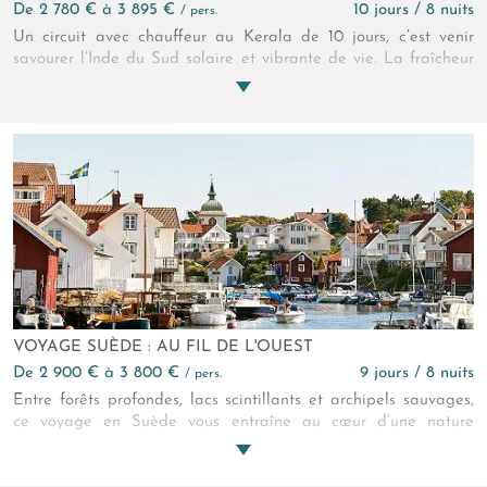
de 2 780 € à 3 895 €
10 jours / 8 nuits
/ pers.
Un circuit avec chauffeur au Kerala de 10 jours, c’est venir
savourer l’Inde du Sud solaire et vibrante de vie. La fraîcheur
de l’océan, la saveur des épices, l’ombre bienfaisante des
palmiers d’eau auxquelles succèdent le parfum flottant du thé
dans les montagnes… Bonheur méridional d’une Inde vraie !
VOYAGE SUÈDE : AU FIL DE L'OUEST
de 2 900 € à 3 800 €
9 jours / 8 nuits
/ pers.
Entre forêts profondes, lacs scintillants et archipels sauvages,
ce voyage en Suède vous entraîne au cœur d’une nature
préservée. Un itinéraire entre terres nordiques et villages
côtiers, où l’aventure rencontre la sérénité.