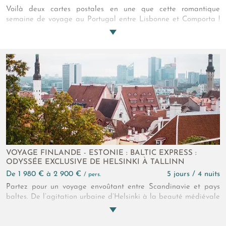
Voilà deux cartes postales en une que cette romantique
semaine de voyage au Portugal entre Lisbonne et Comporta !
D’un côté, c’est le Tage et l’énergie créative de la capitale. De
l’autre, l’Atlantique et la luxueuse simplicité d’un hôtel niché
parmi les plages et pinèdes d’un village de pêcheurs au
charme bohème. Ressourçant !
VOYAGE FINLANDE - ESTONIE : BALTIC EXPRESS :
ODYSSÉE EXCLUSIVE DE HELSINKI À TALLINN
de 1 980 € à 2 900 €
5 jours / 4 nuits
/ pers.
Partez pour un voyage envoûtant entre Scandinavie et pays
baltes. De l’agitation urbaine d’Helsinki à la beauté médiévale
de Tallinn, plongez dans une aventure riche en découvertes
culturelles et historiques au cœur de l’Europe du Nord.