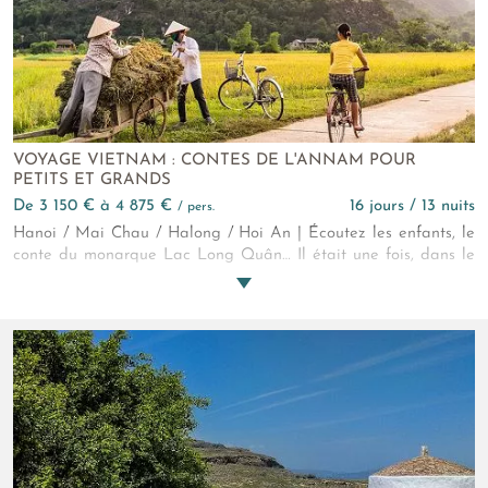
VOYAGE VIETNAM : CONTES DE L'ANNAM POUR
PETITS ET GRANDS
de 3 150 € à 4 875 €
16 jours / 13 nuits
/ pers.
Hanoi / Mai Chau / Halong / Hoi An | Écoutez les enfants, le
conte du monarque Lac Long Quân… Il était une fois, dans le
lointain pays d’Annam que nous appelons aujourd’hui
Vietnam, un roi dragon. Il était souverain des génies, créateurs
de paysages. Un jour, son regard se posa sur la belle fée
immortelle Aoko. Ils tombèrent éperdument amoureux et de
leur union naquit le peuple vietnamien… Entrez dans leur
histoire !