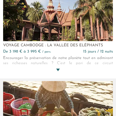
leur paroxisme. Empruntez le temps d'un voyage la machine à
remonter le temps !
VOYAGE CAMBODGE : LA VALLÉE DES ELÉPHANTS
de 3 198 € à 3 995 €
15 jours / 12 nuits
/ pers.
Encourager la préservation de notre planète tout en admirant
ses richesses naturelles ? C’est le pari de ce circuit
écotouristique au Cambodge ! Au cœur des jungles sauvages
du Sud du pays, dormez dans de beaux camps éco-conscients
et œuvrez à la protection des éléphants et des forêts du
territoire.