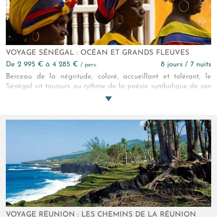
VOYAGE SÉNÉGAL : OCÉAN ET GRANDS FLEUVES
de 2 995 € à 4 285 €
8 jours / 7 nuits
/ pers.
Berceau de la négritude, coloré, accueillant et tolérant, le
Sénégal vit toujours au rythme de la poésie symbolique de son
Prince des Poètes, Leopold Sédar Senghor. Les différences y
sont des forces et ont fédéré ce pays autour de valeurs fortes
de partage et de gaieté. Vous vous y plairez, assuremment !
VOYAGE RÉUNION : LES CHEMINS DE LA RÉUNION