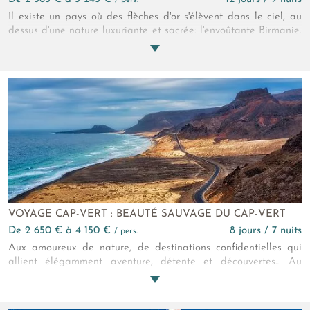
/ pers.
Il existe un pays où des flèches d'or s'élèvent dans le ciel, au
dessus d'une nature luxuriante et sacrée: l'envoûtante Birmanie.
Sa découverte est une expérience spirituelle que tout voyageur
doit avoir vécue au moins une fois dans sa vie... À bon
entendeur !
VOYAGE CAP-VERT : BEAUTÉ SAUVAGE DU CAP-VERT
de 2 650 € à 4 150 €
8 jours / 7 nuits
/ pers.
Aux amoureux de nature, de destinations confidentielles qui
allient élégamment aventure, détente et découvertes… Au
carrefour de l’Europe, de l’Afrique et de l’Amérique du Sud,
laissez-vous emporter par la magie du Cap-Vert et ses
influences mêlées offrant un métissage culturel d’une grande