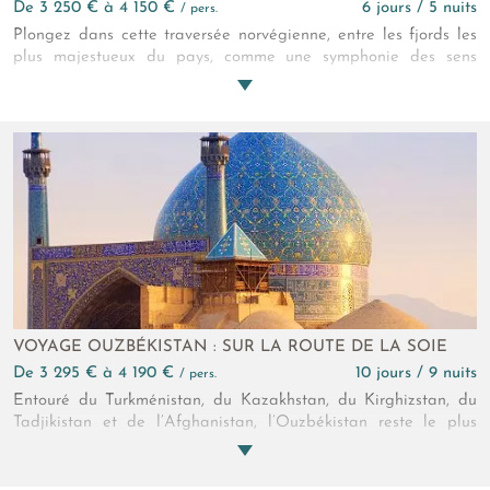
de 3 250 € à 4 150 €
6 jours / 5 nuits
/ pers.
Plongez dans cette traversée norvégienne, entre les fjords les
plus majestueux du pays, comme une symphonie des sens
résonnant avec la splendeur du monde... Un périple
écologique, en harmonie avec le rythme des rails scandinaves,
accompagné par le doux murmure de l'eau caressant la coque
d'un navire silencieux.
VOYAGE OUZBÉKISTAN : SUR LA ROUTE DE LA SOIE
de 3 295 € à 4 190 €
10 jours / 9 nuits
/ pers.
Entouré du Turkménistan, du Kazakhstan, du Kirghizstan, du
Tadjikistan et de l’Afghanistan, l’Ouzbékistan reste le plus
emblématique et le plus représentatif des pays d’Asie
Centrale. Ses steppes et richesses architecturales sont
maintenant accessibles en circuit individuel sur mesure :