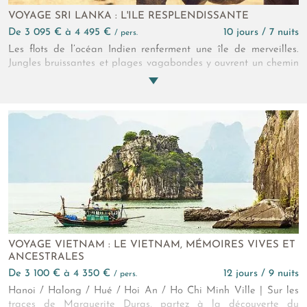
VOYAGE SRI LANKA : L'ILE RESPLENDISSANTE
de 3 095 € à 4 495 €
10 jours / 7 nuits
/ pers.
Les flots de l’océan Indien renferment une île de merveilles.
Jungles bruissantes et plages vagabondes y ouvrent un chemin
pour un break nature privilégié en couple. Face au Rocher du
Lion ou sous le regard des Demoiselles de Sigiriya, votre
voyage privé au cœur du Sri Lanka n'est que douceur volée au
temps.
VOYAGE VIETNAM : LE VIETNAM, MÉMOIRES VIVES ET
ANCESTRALES
de 3 100 € à 4 350 €
12 jours / 9 nuits
/ pers.
Hanoi / Halong / Hué / Hoi An / Ho Chi Minh Ville | Sur les
traces de Marguerite Duras, partez à la découverte du