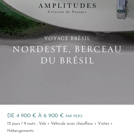
×
VOYAGE BRÉSIL
NORDESTE, BERCEAU
DU BRÉSIL
DE 4 900 € À 6 900 €
PAR PERS.
12 jours / 9 nuits - Vols + Véhicule avec chauffeur + Visites +
Hébergements