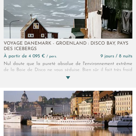
VOYAGE DANEMARK - GROENLAND : DISCO BAY, PAYS
DES ICEBERGS
à partir de 4 095 €
9 jours / 8 nuits
/ pers.
Nul doute que la pureté absolue de l'environnement extrême
de la Baie de Disco ne vous séduise. Bien sûr il fait très froid
en hiver et encore frais en été, mais la beauté des
gigantesques icebergs translucides aux formes
fantasmagoriques qui peuplent ce fjord long de 56 km vaut
bien celà. Un voyage vraiment exceptionnel en ces terres
chantées par les poêtes Inuits. Pour voyageurs avertis un brin
aventuriers toutefois !