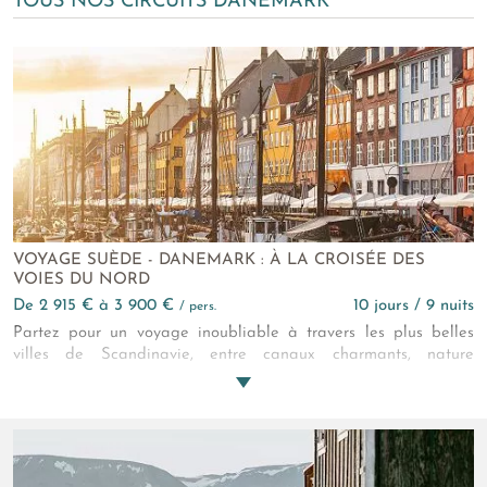
TOUS NOS CIRCUITS DANEMARK
VOYAGE SUÈDE - DANEMARK : À LA CROISÉE DES
VOIES DU NORD
de 2 915 € à 3 900 €
10 jours / 9 nuits
/ pers.
Partez pour un voyage inoubliable à travers les plus belles
villes de Scandinavie, entre canaux charmants, nature
préservée et découvertes culturelles, le tout en harmonie avec
l’environnement grâce au train.