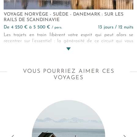
VOYAGE NORVÈGE - SUÈDE - DANEMARK : SUR LES
RAILS DE SCANDINAVIE
de 4 250 € à 5 500 €
13 jours / 12 nuits
/ pers.
Les trajets en train libèrent votre esprit qui peut alors se
recentrer sur l’essentiel : la générosité de ce circuit qui vous
offre le temps de musarder dans les rues piétonnes, les musées
et les boutiques design des trois grandes capitales de
Scandinavie : Oslo, Stockholm et Copenhague.
VOUS POURRIEZ AIMER CES
VOYAGES