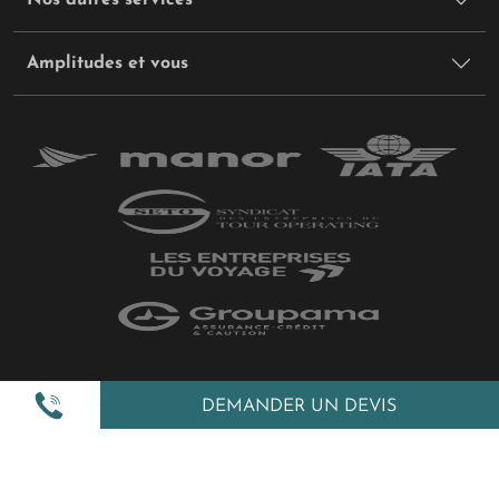
Amplitudes et vous
Plan du site
DEMANDER UN DEVIS
Politique de confidentialité
Gestion des cookies
Mentions légales