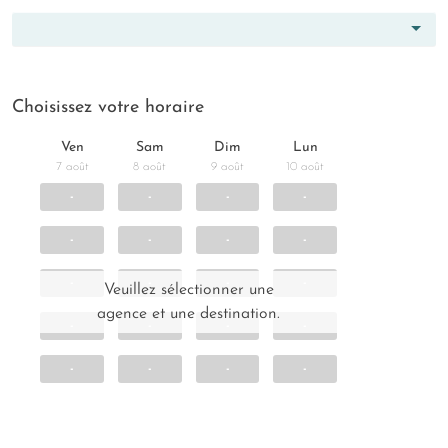
Choisissez votre horaire
Ven
Sam
Dim
Lun
7 août
8 août
9 août
10 août
-
-
-
-
-
-
-
-
-
-
-
-
Veuillez sélectionner une
agence et une destination.
-
-
-
-
-
-
-
-