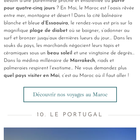
Besoin d’une parenthèse proche et ensoleillée où
partir
pour quatre-cinq jours
? En Mai, le Maroc est l’oasis rêvée
entre mer, montagne et désert ! Dans la cité balnéaire
blanche et bleue
d’Essaouira
, le rendez-vous est pris sur la
magnifique
plage de diabet
où se baigner, s’adonner au
surf et bronzer jusqu’aux dernières lueurs du jour... Dans les
souks du pays, les marchands négocient leurs tapis et
céramiques sous un
beau soleil
et une vingtaine de degrés…
Dans la médina millénaire de
Marrakech
, riads et
palmeraies respirent l’exotisme… Ne vous demandez plus
quel pays visiter en Mai
, c’est au Maroc où il faut aller !
Découvrir nos voyages au Maroc
10. LE PORTUGAL