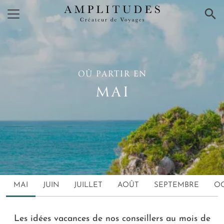
×
OÙ PARTIR EN
MAI
MAI
JUIN
JUILLET
AOÛT
SEPTEMBRE
O
Les idées vacances de nos conseillers au mois de