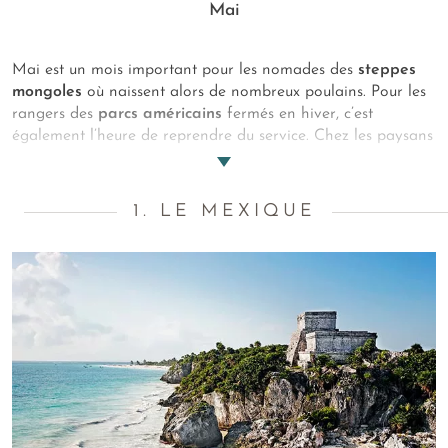
Mai
Mai est un mois important pour les nomades des
steppes
mongoles
où naissent alors de nombreux poulains. Pour les
rangers des
parcs américains
fermés en hiver, c’est
également l’heure de reprendre du service. Chez les paysans
chinois, le travail dans les
rizières
va encore attendre, les
plantations commencent tout juste à pousser… En Mai, à
chacun son rythme. Quel sera le vôtre ? Randonnées,
1. LE MEXIQUE
farniente ou surf ? Le Mexique, La Réunion et le Maroc
figurent en tout cas dans ce top des
meilleures destinations
où voyager en Mai
!