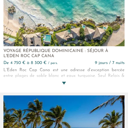
de savoureux restaurants à la carte sont à votre disposition. En
outre, le resort vous promet de passer une escapade
inoubliable au cœur de la République dominicaine.
VOYAGE RÉPUBLIQUE DOMINICAINE : SÉJOUR À
L'EDEN ROC CAP CANA
de 4 750 € à 8 300 €
9 jours / 7 nuits
/ pers.
L’Eden Roc Cap Cana est une adresse d’exception bercée
entre plages de sable blanc et eaux turquoise. Seul Relais &
Châteaux de République dominicaine et couronné “Meilleur
Resort des Caraïbes 2024”, l’hôtel 5* offre une atmosphère
intime et raffinée, mariant confort, nature préservée et service
attentionné. Vivez une parenthèse exclusive dans un écrin de
sérénité.