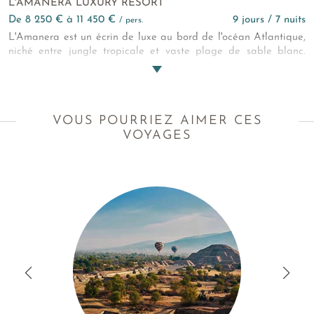
L'AMANERA LUXURY RESORT
de 8 250 € à 11 450 €
9 jours / 7 nuits
/ pers.
L'Amanera est un écrin de luxe au bord de l'océan Atlantique,
niché entre jungle tropicale et vaste plage de sable blanc.
L'hôtel 5* se distingue par son architecture moderne, ouverte
sur la nature. Les hébergements se déclinent en somptueuses
villa dotées de piscine, pour un séjour haut de gamme et
confortable. Des expériences uniques, entre détente et culture,
VOUS POURRIEZ AIMER CES
vous attendent.
VOYAGES