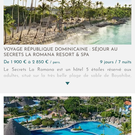
VOYAGE RÉPUBLIQUE DOMINICAINE : SÉJOUR AU
SECRETS LA ROMANA RESORT & SPA
de 1 900 € à 2 850 €
9 jours / 7 nuits
/ pers.
Le Secrets La Romana est un hôtel 5 étoiles réservé aux
adultes, situé sur la très belle plage de sable de Bayahibe,
bordée par la mer aux eaux turquoise des Caraïbes. Ce lieu
allie prestation haut de gamme et détente, offrant des
restaurants variés, des hébergements spacieux et un spa
apaisant, pour une escapade exotique inoubliable.