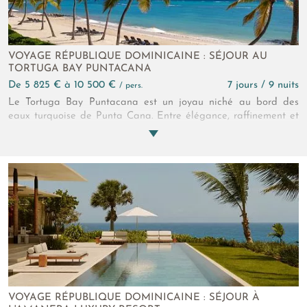
VOYAGE RÉPUBLIQUE DOMINICAINE : SÉJOUR AU
TORTUGA BAY PUNTACANA
de 5 825 € à 10 500 €
7 jours / 9 nuits
/ pers.
Le Tortuga Bay Puntacana est un joyau niché au bord des
eaux turquoise de Punta Cana. Entre élégance, raffinement et
prestations de qualité, le luxe dominicain brille au cœur de cet
hôtel 5*. Chaque hébergement invite à la sérénité et à
l'exclusivité. Un service attentif transforme par ailleurs chaque
instant en souvenirs précieux. En somme, le Tortuga Bay
Puntacana incarne à la perfection l'art de vivre caribéen.
VOYAGE RÉPUBLIQUE DOMINICAINE : SÉJOUR À