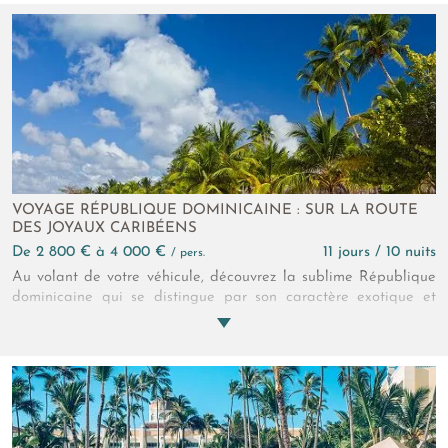
VOYAGE RÉPUBLIQUE DOMINICAINE : SUR LA ROUTE
DES JOYAUX CARIBÉENS
de 2 800 € à 4 000 €
11 jours / 10 nuits
/ pers.
Au volant de votre véhicule, découvrez la sublime République
dominicaine qui se distingue par son caractère exotique et
naturel. Laissez-vous séduire par sa faune et sa flore
luxuriante, ses rivières rafraîchissantes, sa culture passionnante
et ses plages au sable doré bordées par une eau cristalline
qui alimente une atmosphère à la fois relaxante et
dépaysante. Tout un bel itinéraire vous attend pour découvrir
la République dominicaine sous son plus beau jour.