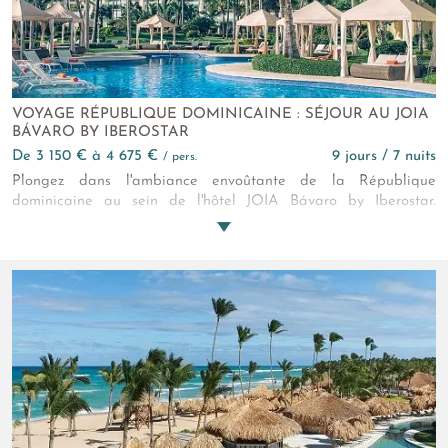
VOYAGE RÉPUBLIQUE DOMINICAINE : SÉJOUR AU JOIA
BÁVARO BY IBEROSTAR
de 3 150 € à 4 675 €
9 jours / 7 nuits
/ pers.
Plongez dans l'ambiance envoûtante de la République
dominicaine au sein de l'hôtel JOIA Bávaro by Iberostar.
L'établissement 5* propose des prestations haut de gamme
pour faire de votre escapade insulaire, un séjour empreint
d'apaisement et de confort. Réservé aux adultes, le JOIA
Bávaro dispose de chambres et suites chics et à l'architecture
soignée. Les jardins luxuriants de l'établissement se mêlent aux
trois piscines scintillantes qui s'ouvrent sur la mer des Caraïbes.
Côté gastronomie, sept restaurants savoureux vont
délicatement caresser vos papilles. En résumé, votre escapade
dominicaine au sein du JOIA Bavaro promet d'être inoubliable.