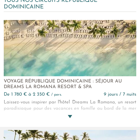
TOUS NOS CIRCUITS RÉPUBLIQUE
DOMINICAINE
VOYAGE RÉPUBLIQUE DOMINICAINE : SÉJOUR AU
DREAMS LA ROMANA RESORT & SPA
de 1 780 € à 2 350 €
9 jours / 7 nuits
/ pers.
Laissez-vous inspirer par l'hôtel Dreams La Romana, un resort
paradisiaque pour des vacances en famille au bord de la mer
des Caraïbes. Ce vaste domaine, entouré de jardins tropicaux
luxuriants, propose des chambres modernes et confortables,
ainsi qu’une formule tout inclus gourmande et généreuse.