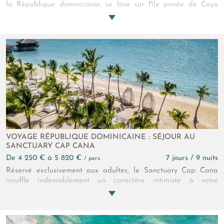
la République dominicaine, se love sur l'île privée de Cayo
Levantado dans la baie de Samana. L'hôtel incarne une
alliance parfaite entre luxe et nature sauvage. Cette
destination paradisiaque offre une expérience immersive dans
un monde de sérénité et d'authenticité. Le cœur du resort bat
au rythme du bien-être, avec des programmes conçus pour
nourrir l'esprit, le corps et l'âme. Côté hébergement, les suites
et villas, sublimées par une couleur blanche immaculée offrent
des moments uniques au cœur d'un écrin luxueux et apaisant.
VOYAGE RÉPUBLIQUE DOMINICAINE : SÉJOUR AU
SANCTUARY CAP CANA
de 4 250 € à 5 820 €
7 jours / 9 nuits
/ pers.
Réservé exclusivement aux adultes, le Sanctuary Cap Cana
insuffle indéniablement un caractère intimiste à votre
escapade dominicaine. Les élégantes suites et villas
renferment des équipements haut de gamme et une literie
raffinée. Pour parfaire l'expérience au sein de ce resort 5*, un
luxueux spa, cinq piscines, un accès à un parcours de golf et