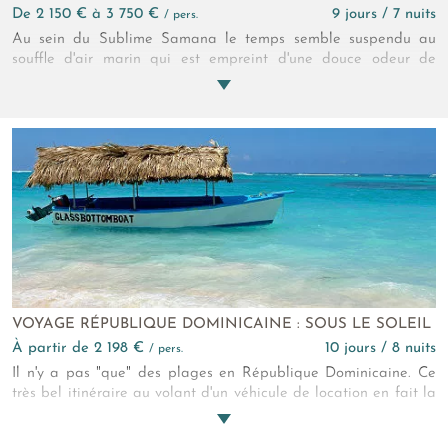
de 2 150 € à 3 750 €
9 jours / 7 nuits
/ pers.
Au sein du Sublime Samana le temps semble suspendu au
souffle d'air marin qui est empreint d'une douce odeur de
cocotiers. L'hôtel 4* Sup présente des suites et des villas au
style minimaliste qui vous procureront apaisement tout au long
de votre séjour. Le somptueux spa du Sublime Samana est l'un
des atouts de cet écrin paradisiaque entre soins revivifiant et
relaxant. Enfin, l'offre culinaire vous offre un voyage des sens
des plus agréables pour parfaire votre escapade insulaire.
VOYAGE RÉPUBLIQUE DOMINICAINE : SOUS LE SOLEIL
à partir de 2 198 €
10 jours / 8 nuits
/ pers.
Il n'y a pas "que" des plages en République Dominicaine. Ce
très bel itinéraire au volant d'un véhicule de location en fait la
preuve. La diversité de ce petit territoire est étonnante, la
gentillesse de ses habitants aussi. Vous verrez !