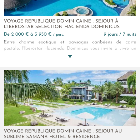
VOYAGE RÉPUBLIQUE DOMINICAINE : SÉJOUR À
L'IBEROSTAR SELECTION HACIENDA DOMINICUS
de 2 000 € à 3 950 €
9 jours / 7 nuits
/ pers.
Entre charme exotique et paysages caribéens de carte
postale, l'Iberostar Hacienda Dominicus vous invite à vivre un
séjour hors du temps. Situé au bord d'une magnifique plage au
sable doré et entouré de jardins luxuriants, l'hôtel 5* associe
harmonieusement le raffinement d'une hacienda traditionnelle
au confort d'un établissement moderne. Ces chambres et suites
vous confèrent un sentiment de bien-être et de déconnexion.
VOYAGE RÉPUBLIQUE DOMINICAINE : SÉJOUR AU
SUBLIME SAMANA HOTEL & RESIDENCE