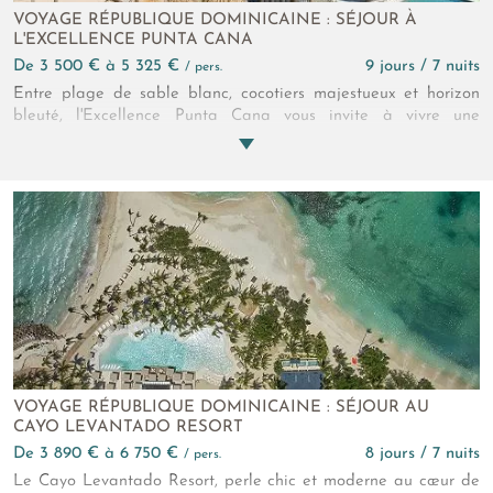
VOYAGE RÉPUBLIQUE DOMINICAINE : SÉJOUR À
L'EXCELLENCE PUNTA CANA
de 3 500 € à 5 325 €
9 jours / 7 nuits
/ pers.
Entre plage de sable blanc, cocotiers majestueux et horizon
bleuté, l'Excellence Punta Cana vous invite à vivre une
parenthèse hors du temps au cœur de la République
dominicaine. Cet hôtel 5*, réservé exclusivement aux adultes,
conjugue avec brio élégance caribéenne, gastronomie raffinée
et instants de détente absolue. L'établissement présente
également différentes chambres et suites dotées
d'équipements haut de gamme pour transformer votre séjour
aux Caraïbes en une expérience luxueuse.
VOYAGE RÉPUBLIQUE DOMINICAINE : SÉJOUR AU
CAYO LEVANTADO RESORT
de 3 890 € à 6 750 €
8 jours / 7 nuits
/ pers.
Le Cayo Levantado Resort, perle chic et moderne au cœur de