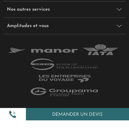
Nos autres services
Amplitudes et vous
Plan du site
DEMANDER UN DEVIS
Politique de confidentialité
Gestion des cookies