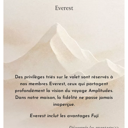
Everest
Rendez-vous sur votre lieu de
travail***
Votre conseiller personnel vous rejoint sur votre
lieu de travail ou bien dans un restaurant pour
déjeuner. Vous n’avez pas besoin de vous déplacer,
laissez le voyage venir à vous.
Des privilèges triés sur le volet sont réservés à
nos membres Everest, ceux qui partagent
profondément la vision du voyage Amplitudes.
Dans notre maison, la fidélité ne passe jamais
inaperçue.
Everest inclut les avantages Fuji
Découvrir les avantages