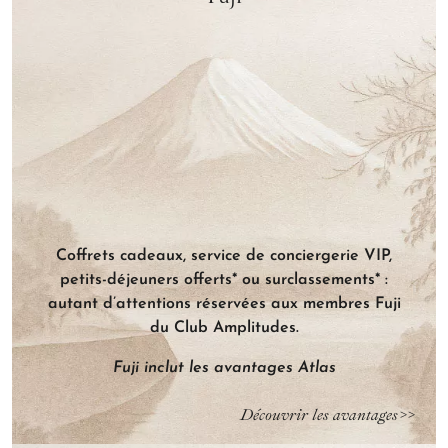
Un coffret cadeau pour un voyage
sur mesure mémorable
T
Pour compléter votre carnet sur mesure, un petit
coffret aux attentions personnalisées vous plonge,
avant même le départ, dans l’atmosphère de votre
voyage cousu main.
Coffrets cadeaux, service de conciergerie VIP,
petits-déjeuners offerts* ou surclassements* :
autant d’attentions réservées aux membres Fuji
du Club Amplitudes.
Fuji inclut les avantages Atlas
Découvrir les avantages