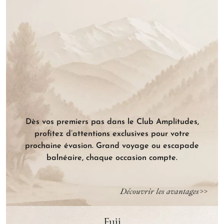
Un itinéraire toujours sur mesure
Exploration contemplative, grande aventure,
P
parenthèse insulaire… Seul, à deux, en famille… Vos
envies guident notre savoir-faire pour imaginer un
voyage à votre image.
Dès vos premiers pas dans le Club Amplitudes,
profitez d’attentions exclusives pour votre
prochaine évasion. Grand voyage ou escapade
balnéaire, chaque occasion compte.
Découvrir les avantages
Fuji