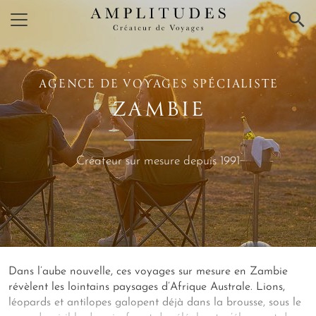
×
AGENCE DE VOYAGES SPÉCIALISTE
ZAMBIE
Créateur sur mesure depuis 1991
Dans l’aube nouvelle, ces voyages sur mesure en Zambie
révèlent les lointains paysages d’Afrique Australe. Lions,
léopards et antilopes galopent déjà dans la brousse, sous le