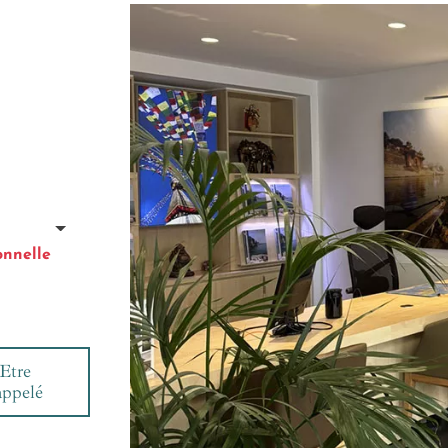
onnelle
Etre
appelé