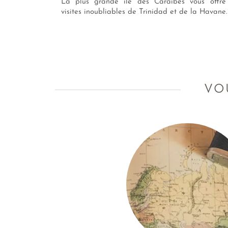
La plus grande île des Caraïbes vous offre
visites inoubliables de Trinidad et de la Havane.
VO