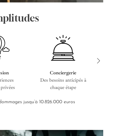
mplitudes
sion
Conciergerie
Service cous
riences
Des besoins anticipés à
De l’entretien i
 privées
chaque étape
road-bo
s dommages jusqu’à 10.826.000 euros