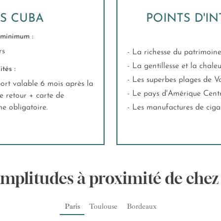
ES CUBA
POINTS D'IN
minimum :
rs
- La richesse du patrimoine
- La gentillesse et la chal
tés :
- Les superbes plages de 
ort valable 6 mois après la
- Le pays d'Amérique Centr
e retour + carte de
me obligatoire.
- Les manufactures de ci
Amplitudes à proximité de chez
Paris
Toulouse
Bordeaux