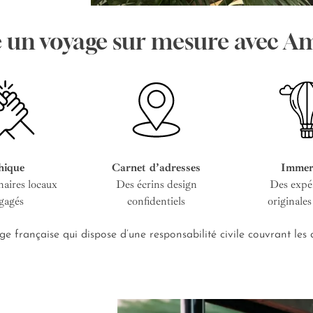
e un voyage sur mesure avec A
hique
Carnet d’adresses
Immer
naires locaux
Des écrins design
Des expé
gagés
confidentiels
originales
e française qui dispose d’une responsabilité civile couvrant le