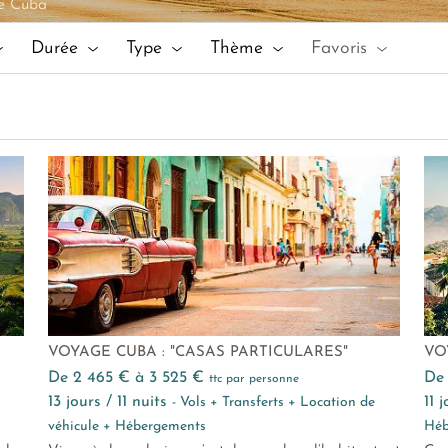
e Cuba
Durée
Type
Thème
Favoris
VOYAGE CUBA : "CASAS PARTICULARES"
VO
de 2 465 € à 3 525 €
d
ttc par personne
13 jours / 11 nuits
11
- Vols + Transferts + Location de
véhicule + Hébergements
Héb