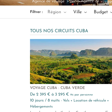
Agence de voyage
Iles
Agence de voyag
Région
Ville
Budget
Filtrer :
TOUS NOS CIRCUITS CUBA
VOYAGE CUBA : CUBA VERDE
de 2 395 € à 3 295 €
ttc par personne
10 jours / 8 nuits
- Vols + Location de véhicule +
Hébergements