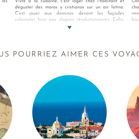
 les
Vivre à la cubaine, c’est loger chez l’habitant et
Con
déguster des moros y cristianos sur un air latino.
cha
C’est jouer aux dominos devant les façades
im
coloniales face aux slogans révolutionnaires. Enfin,
bou
c’est voir passer de vieilles Cadillac et Chevrolet
» 
roulant jusqu’au bleu des Caraïbes. Vivre à la
to
cubaine, c’est prendre le temps de vivre !
déc
cet
US POURRIEZ AIMER CES VOYA