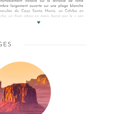
fortablement installé sur la terrasse de votre
mbre largement ouverte sur une plage blanche
maculée du Cayo Santa Maria, un Cohiba en
che, un rhum añejo en main, bercé par le « son
de Compay Segundo vous revivez mentalement
us les beaux moments de partage et de
ouverte que vous venez de vivre en parcourant
te île au parfum unique… Tentant non ?
GES