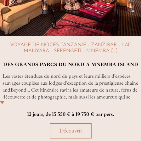
VOYAGE DE NOCES TANZANIE - ZANZIBAR - LAC
MANYARA - SERENGETI - MNEMBA [...]
DES GRANDS PARCS DU NORD À MNEMBA ISLAND
Les vastes étendues du nord du pays et leurs milliers d’espèces
sauvages couplées aux lodges d’exception de la prestigieuse chaîne
andBeyond… Cet itinéraire ravira les amateurs de nature, férus de
découverte et de photographie, mais aussi les amoureux qui se
réjouiront en outre de clore ce safari de luxe en Tanzanie sur les
romantiques plages de Zanzibar ! Un circuit parfait pour une lune
12 jours, de 15 550 € à 19 750 € par pers.
de miel !
Découvrir