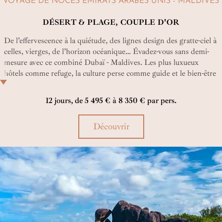
VOYAGE DE NOCES EMIRATS ARABES UNIS - MALDIVES
DÉSERT & PLAGE, COUPLE D'OR
De l’effervescence à la quiétude, des lignes design des gratte-ciel à
celles, vierges, de l’horizon océanique… Évadez-vous sans demi-
mesure avec ce combiné Dubaï - Maldives. Les plus luxueux
hôtels comme refuge, la culture perse comme guide et le bien-être
comme devise, prenez votre envol pour un monde de douceur
dorée auquel siérait à merveille le nom de « lune de miel »…
12 jours, de 5 495 € à 8 350 € par pers.
Découvrir