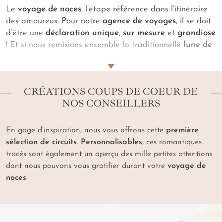
Le
voyage de noces
, l’étape référence dans l’itinéraire
des amoureux. Pour notre
agence de voyages
, il se doit
d’être une
déclaration unique
,
sur mesure
et
grandiose
! Et si nous remixions ensemble la traditionnelle
lune de
miel
? Donnons-lui ainsi une
saveur plus personnelle
,
plus exclusive
à travers un rare circuit peaufiné avec
passion… Miel-passion, un accord parfait… Et, en
CRÉATIONS COUPS DE COEUR DE
parallèle, n’éclipsons pas la tendre moitié de l’astre
NOS CONSEILLERS
lunaire dans cette si importante affaire : le soleil !
Twister les codes
(trop) bien connus du voyage. Unir les
attentes de vos cœurs aux savoir-faire d’exception de
En gage d’inspiration, nous vous offrons cette
première
nos artisans créateurs et de notre service de
sélection de circuits
.
Personnalisables
, ces romantiques
conciergerie 5*. Voilà les
serments
que notre
tracés sont également un aperçu des mille petites attentions
agence
vous prête pour votre
voyage de noces
. Votre
dont nous pouvons vous gratifier durant votre
voyage de
lune de miel gravite autour de présents affectueux, de
noces
.
luxueuses suites avec vue, de tables dressées en des
cadres d'exception pour des dîners privés…