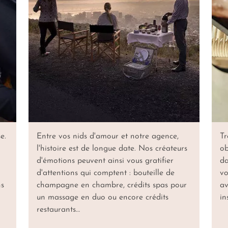
e.
Entre vos nids d'amour et notre agence,
Tr
l'histoire est de longue date. Nos créateurs
ob
d'émotions peuvent ainsi vous gratifier
da
d'attentions qui comptent : bouteille de
vo
ns
champagne en chambre, crédits spas pour
av
un massage en duo ou encore crédits
in
restaurants…