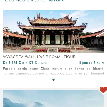
TOUS NOS CIRCUITS TAÏWAN
VOYAGE TAÏWAN : L'ASIE ROMANTIQUE
de 3 575 € à 4 175 €
11 jours / 8 nuits
/ pers.
Paradis perdu d’une Chine naturelle et éprise de liberté,
Taiwan s’annonce comme un coup de cœur avec son bouquet
de lacs irréels, de parcs naturels et de cités intemporelles.
Généreuse et contrastée, la belle île vous attend !