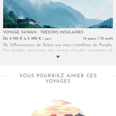
VOYAGE TAÏWAN : TRÉSORS INSULAIRES
de 4 150 € à 5 490 €
14 jours / 12 nuits
/ pers.
De l'effervescence de Taipei aux eaux cristallines de Penghu.
Des temples ancestraux aux sources chaudes apaisantes de
Guguan en passant par les panoramas époustouflants
d'Alishan, découvrez l’immensité culturelle et naturelle, où
chaque instant reflète l'essence même de l'île.
VOUS POURRIEZ AIMER CES
VOYAGES