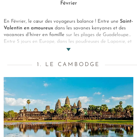
Février
En Février, le cœur des voyageurs balance ! Entre une
Saint-
Valentin en amoureux
dans les savanes kenyanes et des
vacances d’hiver en famille
sur les plages de Guadeloupe…
Entre 5 jours en Europe, dans les poudreuses de Laponie, et
10 jours à l’autre bout du globe, sous le soleil cambodgien...
Des matchs de rêve, entre la
chaleur des tropiques
et
le
froid des cercles polaires
, où l’on arbitre, fidèle à ses envies
1. LE CAMBODGE
du moment. Pour vous guider dans votre choix, voici
quelques-unes de nos
destinations coups de cœur où partir
en Février
!