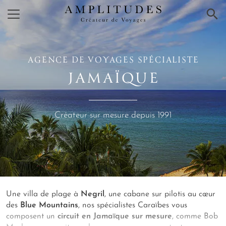
×
AGENCE DE VOYAGES SPÉCIALISTE
JAMAÏQUE
Créateur sur mesure depuis 1991
Une villa de plage à
Negril
, une cabane sur pilotis au cœur
des
Blue Mountains
, nos spécialistes Caraïbes vous
composent un
circuit en Jamaïque sur mesure
, comme Bob