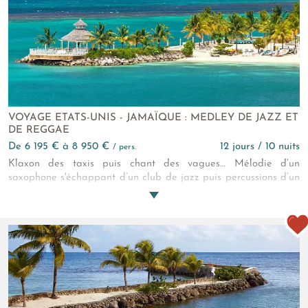
VOYAGE ETATS-UNIS - JAMAÏQUE : MEDLEY DE JAZZ ET
DE REGGAE
de 6 195 € à 8 950 €
12 jours / 10 nuits
/ pers.
Klaxon des taxis puis chant des vagues… Mélodie d’un
saxophone s'échappant d’un club de jazz puis percussions d’un
morceau de reggae émanant d’une paillote sur la plage…
Bruits de friture de stands de rues puis caractéristique « tchin
» de verres à cocktail… Ce circuit combiné entre New York et
la Jamaïque est une partition hommage aux cultures afro-
américaines et rastafaris !