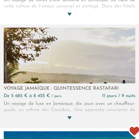
Un voyage de noces d’une semaine en Jamaïque, au cœur de
cette culture de l’amour universel et partagé. Dans des hôtels
au charme caribéen irrésistible, savourez à deux tout le piment
de la Jamaïque ! Laissez vos pensées vagabonder le long de
la côte sud… La bohème, ça voulait dire, on est heureux…
VOYAGE JAMAÏQUE : QUINTESSENCE RASTAFARI
de 5 685 € à 8 425 €
11 jours / 9 nuits
/ pers.
Un voyage de luxe en Jamaïque, dix jours avec un chauffeur-
guide, au rythme des Caraïbes... Une approche consciente de
la gastronomie, la meilleure tasse de café de votre vie, des
plages toujours vierges et ses mythiques montagnes bleues,
rencontrez la Jamaïque d’aujourd’hui au détour d’adresses au
charme raffiné !