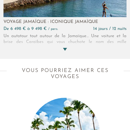
VOYAGE JAMAÏQUE : ICONIQUE JAMAÏQUE
de 6 498 € à 9 498 €
14 jours / 12 nuits
/ pers.
Un autotour tout autour de la Jamaïque… Une voiture et la
brise des Caraïbes qui vous chuchote le nom des mille
légendes de l’île… Nature, musique, sport, y’a-t-il un domaine
où la Jamaïque n’a pas laissé son empreinte ? Deux semaines
pour découvrir ces héros qui ont tracé leurs chemins, comme
vous la route !
VOUS POURRIEZ AIMER CES
VOYAGES