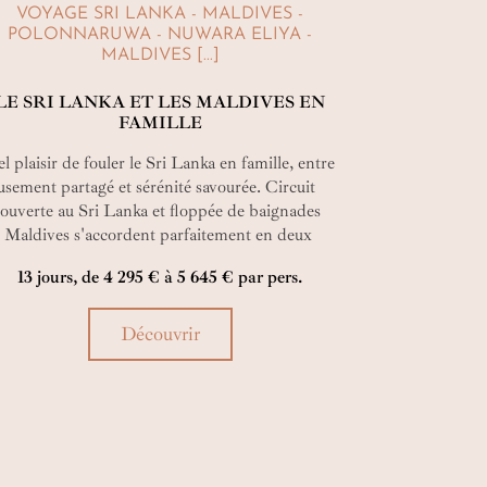
VOYAGE SRI LANKA - MALDIVES -
POLONNARUWA - NUWARA ELIYA -
MALDIVES [...]
LE SRI LANKA ET LES MALDIVES EN
FAMILLE
l plaisir de fouler le Sri Lanka en famille, entre
sement partagé et sérénité savourée. Circuit
ouverte au Sri Lanka et floppée de baignades
 Maldives s'accordent parfaitement en deux
aines, pour le bonheur des petits curieux et des
13 jours, de 4 295 € à 5 645 € par pers.
nds rêveurs !
Découvrir