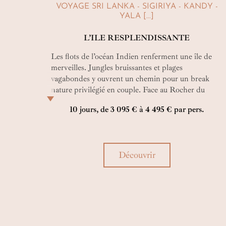
VOYAGE SRI LANKA - SIGIRIYA - KANDY -
YALA [...]
L’ILE RESPLENDISSANTE
Les flots de l’océan Indien renferment une île de
merveilles. Jungles bruissantes et plages
vagabondes y ouvrent un chemin pour un break
nature privilégié en couple. Face au Rocher du
Lion ou sous le regard des Demoiselles de Sigiriya,
10 jours, de 3 095 € à 4 495 € par pers.
votre voyage privé au cœur du Sri Lanka n'est que
douceur volée au temps.
Découvrir