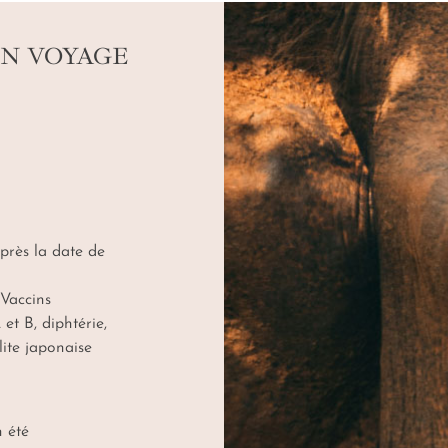
UN VOYAGE
près la date de
 Vaccins
et B, diphtérie,
lite japonaise
 été