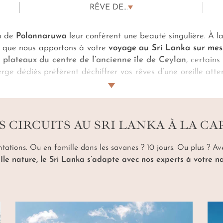
RÊVE DE...
ha de
Polonnaruwa
leur confèrent une beauté singulière. À l
on que nous apportons à votre
voyage au Sri Lanka sur mes
 plateaux du centre de l’ancienne île de Ceylan
, certains
erge dédiés préfèrent déchiffrer vos rêves d’une oreille atten
seler le
voyage au Sri Lanka sur mesure
qui vous corresp
majordome et chef lors d'une respiration solaire sur le
ns de méconnues
savanes sri lankaises
…
S CIRCUITS AU SRI LANKA À LA CA
ations. Ou en famille dans les savanes ? 10 jours. Ou plus ? Ave
?
Ile nature, le Sri Lanka s’adapte avec nos experts à votre 