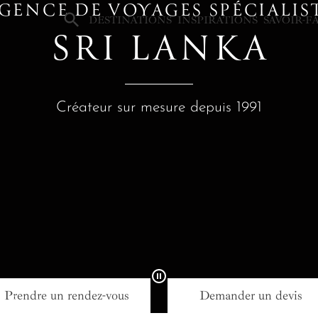
GENCE DE VOYAGES SPÉCIALIS
×
DESTINATIONS
INSPIRATIONS
SAVOIR-F
SRI LANKA
Créateur sur mesure depuis 1991
Prendre un rendez-vous
Demander un devis
e Sri Lanka