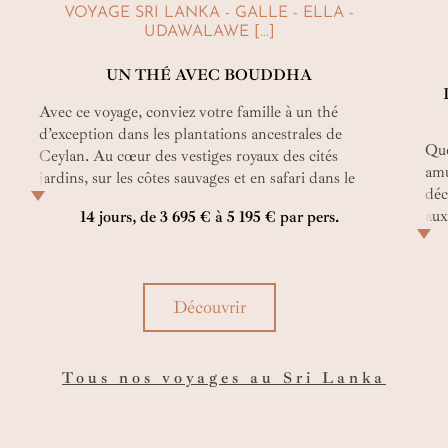
VOYAGE SRI LANKA - GALLE - ELLA -
UDAWALAWE [...]
UN THÉ AVEC BOUDDHA
Avec ce voyage, conviez votre famille à un thé
d’exception dans les plantations ancestrales de
Que
Ceylan. Au cœur des vestiges royaux des cités
amu
jardins, sur les côtes sauvages et en safari dans le
déc
Parc d’Udawalawe, on se prend alors à se
aux
14 jours, de 3 695 € à 5 195 € par pers.
demander : et si le secret du sourire si serein de
sem
Bouddha était ici ? À vérifier avec ce circuit au Sri
gra
Lanka de 14 jours !
Découvrir
Tous nos voyages au Sri Lanka