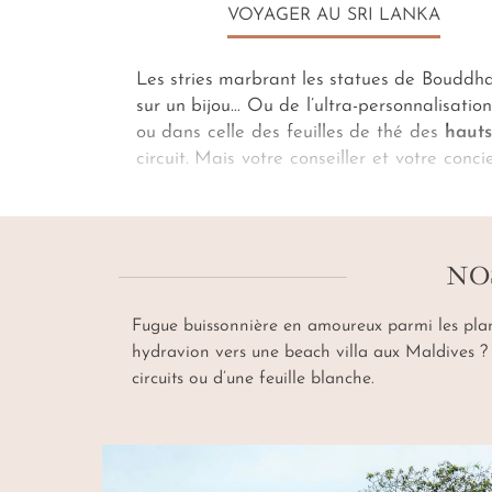
VOYAGER AU SRI LANKA
Les stries marbrant les statues de Boudd
sur un bijou… Ou de l’ultra-personnalisati
ou dans celle des feuilles de thé des
hauts
circuit. Mais votre conseiller et votre conci
cartes de la "Perle de l’océan Indien" et ci
comme, peut-être, une villa privée avec 
l’expérience d’un sundowner (apéritif) da
NO
Fugue buissonnière en amoureux parmi les plant
hydravion vers une beach villa aux Maldives 
circuits ou d’une feuille blanche.