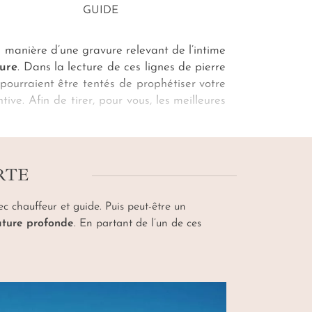
GUIDE
a manière d’une gravure relevant de l’intime
ure
. Dans la lecture de ces lignes de pierre
 pourraient être tentés de prophétiser votre
tive. Afin de tirer, pour vous, les meilleures
ond. Un séjour veiné de traits de caractère
s
plages de Mirissa ou Trincomalee
… Ou
RTE
c chauffeur et guide. Puis peut-être un
nature profonde
. En partant de l’un de ces