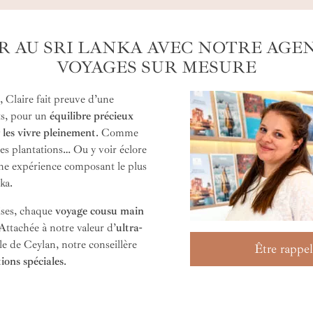
R AU SRI LANKA AVEC NOTRE AGE
VOYAGES SUR MESURE
 Claire fait preuve d’une
ts, pour un
équilibre précieux
les vivre pleinement
. Comme
es plantations… Ou y voir éclore
ne expérience composant le plus
ka.
ises, chaque
voyage cousu main
Attachée à notre valeur d’
ultra-
le de Ceylan, notre conseillère
Être rappel
tions spéciales
.