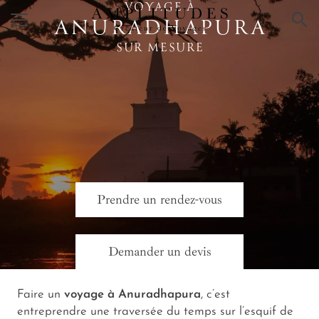
VOYAGE À
×
ANURADHAPURA
SUR MESURE
Prendre un rendez-vous
Demander un devis
Faire un
voyage à Anuradhapura
, c’est
entreprendre une traversée du temps sur l’esquif de