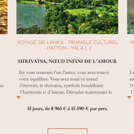
singes langurs au coucher du soleil… Bouleversant !
VOYAGE SRI LANKA - TRIANGLE CULTUREL
V
- HATTON - YALA [...]
SHRIVATSA, NŒUD INFINI DE L'AMOUR
En vous trouvant l’un l’autre, vous avez trouvé
Le
votre équilibre. Vous avez noué ce nœud
au
es
d’éternité, le shrivatsa, symbole bouddhiste
De
d’harmonie et d’amour. Déroulez maintenant le
d'
fil de votre histoire dans un romantique circuit
Sr
e
découverte au Sri Lanka… Aventure céleste en
15 jours, de 8 965 € à 15 590 € par pers.
montgolfière ou océanique sur un catamaran,
votre béatitude ne connaîtra pas de fin…