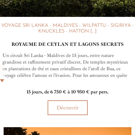
VOYAGE SRI LANKA - MALDIVES - WILPATTU - SIGIRIYA -
KNUCKLES - HATTON [...]
ROYAUME DE CEYLAN ET LAGONS SECRETS
Un circuit Sri Lanka - Maldives de 15 jours, entre nature
grandiose et raffinement privatif discret. De temples mystérieux
en plantations de thé et eaux cristallines de l'atoll de Baa, ce
voyage célèbre l’amour et l’évasion. Pour les amoureux en quête
d’ailleurs, de beauté, de temps suspendu et, peut-être,
d'inspiration pour une lune de miel.
15 jours, de 6 750 € à 10 950 € par pers.
Découvrir