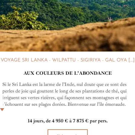
VOYAGE SRI LANKA - WILPATTU - SIGIRIYA - GAL OYA [...]
AUX COULEURS DE L'ABONDANCE
Si le Sri Lanka est la larme de l’Inde, nul doute que ce sont des
perles de joie qui gouttent le long de ses plantations de thé, qui
irriguent ses vertes rizières, qui façonnent ses montagnes et qui
s’échouent sur ses plages dorées. Bienvenue sur l’île émeraude.
Un voyage responsable, hors des sentiers battus, aux couleurs de
l'abondance. Un Sri Lanka où aller en amoureux, entre luxueuses
14 jours, de 4 950 € à 7 875 € par pers.
nuits en écolodges et safaris intimistes à Wilpattu et Gal Oya.