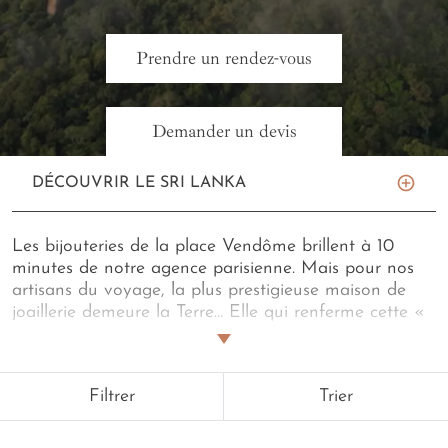
Prendre un rendez-vous
Demander un devis
DÉCOUVRIR LE SRI LANKA
Les bijouteries de la place Vendôme brillent à 10
minutes de notre agence parisienne. Mais pour nos
artisans du voyage, la plus prestigieuse maison de
joaillerie demeure la Terre… Elle qui renferme cette «
perle de l’océan Indien »… Un
voyage de noces au
Sri Lanka
est une création aussi belle que
personnelle.
Triangle Culturel
, plages bohèmes de la
Filtrer
Trier
côte sud
ou altières plantations de thé en pièce
maîtresse de votre
lune de miel
. Peut-être avec des
éclats d’aurore et de champagne en incrustation d’un