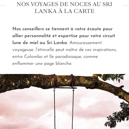
NOS VOYAGES DE NOCES AU SRI
survol en montgolfière à
Sigiriya
… Les nuances des
LANKA À LA CARTE
prunelles d’un éléphant durant un safari privé… La
brillance du lagon lors d'un combiné
Sri Lanka
-
Maldives… Ou la délicatesse d’hôtels d’exception où
Nos conseillers se tiennent à votre écoute pour
notre conciergerie s’assure que vous soyez reçus
allier personnalité et expertise pour votre circuit
comme les jeunes mariés que vous êtes…
L'organisation d’un
lune de miel au Sri Lanka
voyage de noces au Sri Lanka
. Amoureusement
sur mesure
est un savoir-faire du détail.
voyageuse, l’étincelle peut naître de ces inspirations,
entre Colombo et île paradisiaque, comme
enflammer une page blanche.