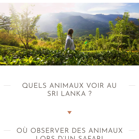
QUELS ANIMAUX VOIR AU
SRI LANKA ?
Une faune grandiose et éléphantesque
Comment parler du Sri Lanka sans évoquer le seigneur des
OÙ OBSERVER DES ANIMAUX
lieux ?
L’éléphant
! Ici, il est roi. C’est au Sri Lanka, sur cette