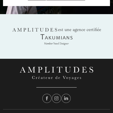
Le tourisme, au Sri Lanka, s’est considérablement développé
au cours de la dernière décennie. Cela a, bien sûr, des
conséquences sur l’écosystème de l’île. Poumon vert du sous-
continent indien, le Sri Lanka essaie malgré tout de lutter
contre la déforestation et le bétonnage de ses côtes. Vous
AMPLITUDES
est une agence certifiée
serez surpris de ne voir que très peu de grands resorts en
Takumians
bord de plage. Et tant mieux.
Le Sri Lanka est une
destination résolument verte et nature
. Il suffit de
constater le nombre de parcs et réserves protégés pour s’en
rendre compte. La faune locale, aussi, est d’une importance
capitale pour le tourisme sri lankais. Le bouddhisme n’y est
pas pour rien dans la protection animale. Nombre d’espèces
sont vénérées et sacrées religieusement. Bouddha veille ! Et
Amplitudes aussi.
Toutes nos prestations s’inscrivent dans
une démarche de développement durable.
Nos
prestataires locaux sont soigneusement sélectionnés pour
leur professionnalisme et pour leur respect de leur pays, des
gens et de l’environnement.