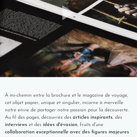
jamais, vous ne rencontrez aucun léopard dans l’un des deux
parcs, soyez sûrs de croiser la route d’éléphants, d’ours et de
toutes sortes d’oiseaux.
À mi-chemin entre la brochure et le magazine de voyage,
cet objet papier, unique et singulier, incarne à merveille
notre envie de partager notre passion pour la découverte.
Au fil des pages, découvrez des
articles inspirants
, des
interviews
et des
idées d'évasion
, fruits d'une
collaboration exceptionnelle avec des figures majeures