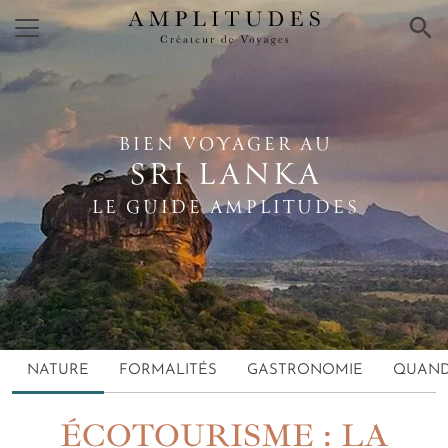
×
BIEN VOYAGER AU
SRI LANKA
LE GUIDE AMPLITUDES
NATURE
FORMALITÉS
GASTRONOMIE
QUAND
ÉCOTOURISME : LA