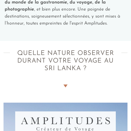
du monde de la gastronomie, du voyage, de la
photographie
, et bien plus encore. Une poignée de
destinations, soigneusement sélectionnées, y sont mises à
l’honneur, toutes empreintes de l'esprit Amplitudes.
QUELLE NATURE OBSERVER
DURANT VOTRE VOYAGE AU
SRI LANKA ?
Une flore variée, endémique et sauvage
Il faut se représenter le Sri Lanka comme une goutte d’eau
avec en son centre, à l'intérieur des terres, un massif
montagneux qui descend en pente plus ou moins douce vers
les plaines côtières. Dans le centre de l’île, vous trouverez
AMPLITUDES
donc des plantations de thés, d’hévéas et de bananiers. La
Créateur de Voyage