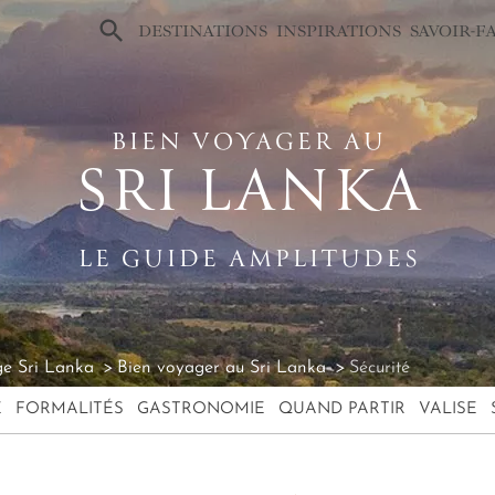
×
DESTINATIONS
INSPIRATIONS
SAVOIR-F
BIEN VOYAGER AU
SRI LANKA
LE GUIDE AMPLITUDES
e Sri Lanka
Bien voyager au Sri Lanka
Sécurité
E
FORMALITÉS
GASTRONOMIE
QUAND PARTIR
VALISE