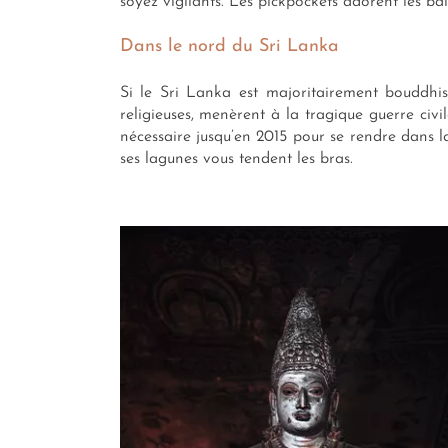
soyez vigilants. Les pickpockets adorent les ba
Dans le nord du Sri Lanka
Si le Sri Lanka est majoritairement bouddhist
religieuses, menèrent à la tragique guerre civi
nécessaire jusqu’en 2015 pour se rendre dans la 
ses lagunes vous tendent les bras.