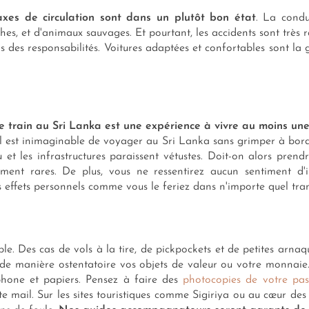
 axes de circulation sont dans un plutôt bon état
. La condu
hes, et d'animaux sauvages. Et pourtant, les accidents sont très 
ns des responsabilités. Voitures adaptées et confortables sont la
e train au Sri Lanka est une expérience à vivre au moins une 
 Il est inimaginable de voyager au Sri Lanka sans grimper à bord
et les infrastructures paraissent vétustes. Doit-on alors prend
ment rares. De plus, vous ne ressentirez aucun sentiment d'in
 effets personnels comme vous le feriez dans n'importe quel tra
e. Des cas de vols à la tire, de pickpockets et de petites arnaqu
de manière ostentatoire vos objets de valeur ou votre monnaie. 
éphone et papiers. Pensez à faire des
photocopies de votre pa
e mail. Sur les sites touristiques comme Sigiriya ou au cœur de