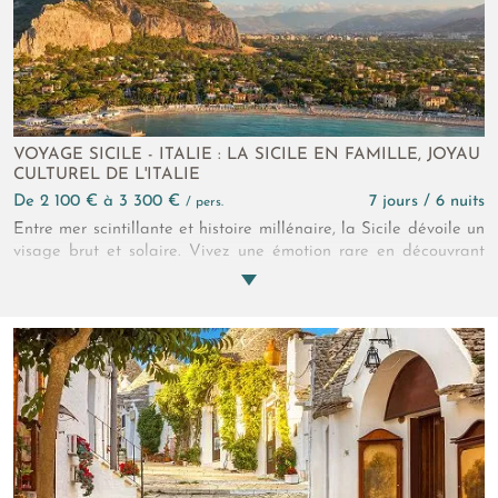
VOYAGE SICILE - ITALIE : LA SICILE EN FAMILLE, JOYAU
CULTUREL DE L'ITALIE
de 2 100 € à 3 300 €
7 jours / 6 nuits
/ pers.
Entre mer scintillante et histoire millénaire, la Sicile dévoile un
visage brut et solaire. Vivez une émotion rare en découvrant
les villes de Palerme, Trapani et Agrigente. Au fil des jours, la
famille se perd dans les marchés vivants, les sites antiques ou
encore les routes panoramiques. La Sicile, comme une
promesse d’évasion.