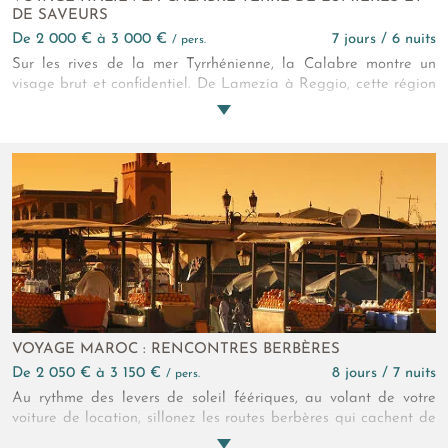
DE SAVEURS
de 2 000 € à 3 000 €
7 jours / 6 nuits
/ pers.
Sur les rives de la mer Tyrrhénienne, la Calabre montre un
visage brut et confidentiel. De Lamezia à Reggio, cette région
révèle des falaises spectaculaires, des villages perchés et des
plages secrètes. Nos experts Amplitudes vous ont confectionné
un itinéraire élégant pour goûter à la gastronomie locale et
s’imprégner d’un patrimoine méditerranéen riche et des
panoramas à couper le souffle.
VOYAGE MAROC : RENCONTRES BERBÈRES
de 2 050 € à 3 150 €
8 jours / 7 nuits
/ pers.
Au rythme des levers de soleil féériques, au volant de votre
voiture de location, sillonez les routes berbères qui cachent de
nombreux villages-forteresses. "L'aventure est le trésor que l'on