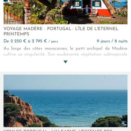
VOYAGE MADÈRE - PORTUGAL : L'ÎLE DE L'ETERNEL
PRINTEMPS
de 2 250 € à 2 795 €
9 jours / 8 nuits
/ pers.
Au large des côtes marocaines, le petit archipel de Madère
cultive sa singularité. Son exubérante végétation subtropicale
et ses reliefs escarpés façonnent des paysages inédits. C'est
atlantique, vivifiant et idéal pour échapper aux chaleurs
estivales.