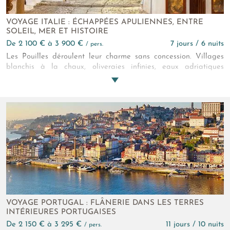
VOYAGE ITALIE : ÉCHAPPÉES APULIENNES, ENTRE
SOLEIL, MER ET HISTOIRE
de 2 100 € à 3 900 €
7 jours / 6 nuits
/ pers.
Les Pouilles déroulent leur charme sans concession. Villages
blanchis à la chaux, oliveraies infinies, eaux adriatiques
translucides et tables généreuses composent un itinéraire
harmonieux. Chaque village révèle une Italie du Sud qui
éveille agréablement tous vos sens.
VOYAGE PORTUGAL : FLÂNERIE DANS LES TERRES
INTÉRIEURES PORTUGAISES
de 2 150 € à 3 295 €
11 jours / 10 nuits
/ pers.