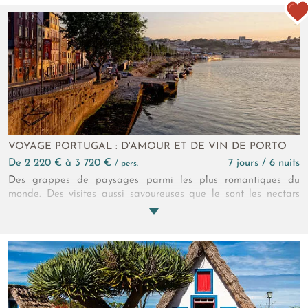
VOYAGE PORTUGAL : D'AMOUR ET DE VIN DE PORTO
de 2 220 € à 3 720 €
7 jours / 6 nuits
/ pers.
Des grappes de paysages parmi les plus romantiques du
monde. Des visites aussi savoureuses que le sont les nectars
locaux. Et la sélection de deux grands crus, approuvés par nos
experts, côté hôtellerie ! C’est à un Portugal à la santé des
amoureux que trinque ce circuit entre Porto et la Vallée du
Douro !