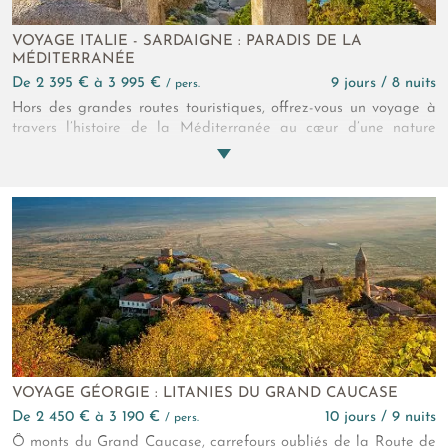
VOYAGE ITALIE - SARDAIGNE : PARADIS DE LA
MÉDITERRANÉE
de 2 395 € à 3 995 €
9 jours / 8 nuits
/ pers.
Hors des grandes routes touristiques, offrez-vous un voyage à
travers l’histoire de la Méditerranée au cœur d’une nature
vierge et sauvage qui ravira les amateurs de promenades
parfumées au thym, au romarin et au myrte !
VOYAGE GÉORGIE : LITANIES DU GRAND CAUCASE
de 2 450 € à 3 190 €
10 jours / 9 nuits
/ pers.
Ô monts du Grand Caucase, carrefours oubliés de la Route de