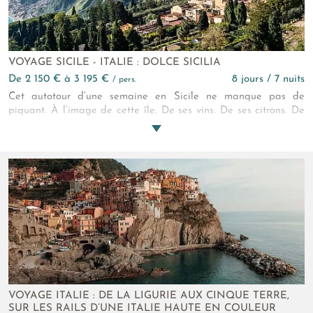
VOYAGE SICILE - ITALIE : DOLCE SICILIA
de 2 150 € à 3 195 €
8 jours / 7 nuits
/ pers.
Cet autotour d’une semaine en Sicile ne manque pas de
piquant. À l’image de cette île. De ses vins. De ses citrons. De
son chocolat. De ses villages baroques. Et de ses habitants qui
défient l’Etna de larges éclats de rire. Ici, on est siciliens, pas
italiens ! Non plus grecs, normands ou byzantins comme
autrefois…
VOYAGE ITALIE : DE LA LIGURIE AUX CINQUE TERRE,
SUR LES RAILS D’UNE ITALIE HAUTE EN COULEUR