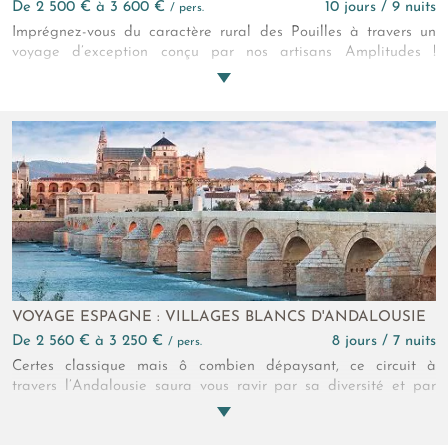
de 2 500 € à 3 600 €
10 jours / 9 nuits
/ pers.
Imprégnez-vous du caractère rural des Pouilles à travers un
voyage d’exception conçu par nos artisans Amplitudes !
Parcourez les villes blanches apuliennes ainsi que les
panoramas agricoles parsemés d’oliveraies et de domaines en
tout genre. Une découverte des Pouilles sous un nouvel angle,
à base de produits locaux à déguster sans modération !
VOYAGE ESPAGNE : VILLAGES BLANCS D'ANDALOUSIE
de 2 560 € à 3 250 €
8 jours / 7 nuits
/ pers.
Certes classique mais ô combien dépaysant, ce circuit à
travers l’Andalousie saura vous ravir par sa diversité et par
son caractère fort. Paysages, villages, rencontres, le meilleur de
cette terre au son d’une guitare… flamenca pour sûr !