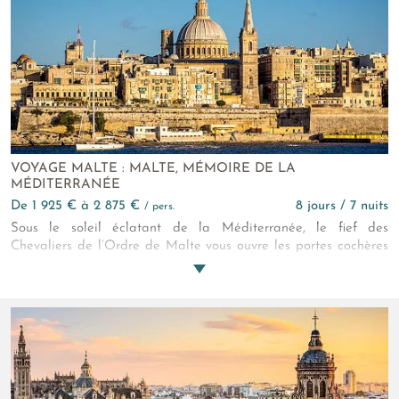
célèbre Chott El Jerid, roulez à votre rythme !
VOYAGE MALTE : MALTE, MÉMOIRE DE LA
MÉDITERRANÉE
de 1 925 € à 2 875 €
8 jours / 7 nuits
/ pers.
Sous le soleil éclatant de la Méditerranée, le fief des
Chevaliers de l’Ordre de Malte vous ouvre les portes cochères
de ses cités culturelles et les parois rocheuses de ses grottes
d’un bleu luminescent. Douceur de vivre, bord de mer et
Histoire consacrent cette semaine à Malte !