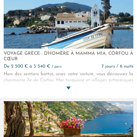
VOYAGE GRÈCE : D'HOMÈRE À MAMMA MIA, CORFOU À
CŒUR
de 2 500 € à 3 540 €
7 jours / 6 nuits
/ pers.
Hors des sentiers battus, avec votre voiture, vous découvrez la
charmante île de Corfou. Mer turquoise et villages pittoresques
vous attendent pour un séjour inoubliable.