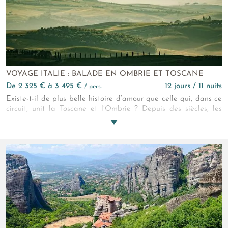
VOYAGE ITALIE : BALADE EN OMBRIE ET TOSCANE
de 2 325 € à 3 495 €
12 jours / 11 nuits
/ pers.
Existe-t-il de plus belle histoire d’amour que celle qui, dans ce
circuit, unit la Toscane et l’Ombrie ? Depuis des siècles, les
deux amantes vouent une passion inconditionnelle à la beauté
des arts. Leurs vallées viticoles, leurs palais, leurs petits
villages et leurs cathédrales font s’enticher tous les cœurs.