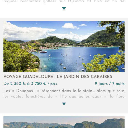
régime: brochettes grillées sur D'jemma El Fn'a en fin de
journée, sardines grillées à midi sur le port d'Essaouira. Une
orange et un thé à la menthe et le tour est joué !
VOYAGE GUADELOUPE : LE JARDIN DES CARAÏBES
de 2 380 € à 3 750 €
9 jours / 7 nuits
/ pers.
Les « Doudous ! » résonnent dans le lointain... alors que sous
les voûtes forestières de « l’île aux belles eaux », la flore
tropicale exalte les sens. Apaisée par le ruissellement des
cascades et le calme des lagons frangés de sable fin, la
Soufrière veille sur ce luxuriant jardin qui vous ouvre ses portes
majestueuses !