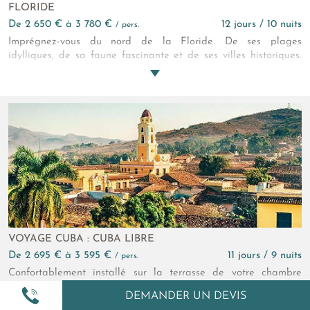
FLORIDE
de 2 650 € à 3 780 €
12 jours / 10 nuits
/ pers.
Imprégnez-vous du nord de la Floride. De ses plages
idylliques, de sa faune fascinante et de ses villes historiques.
Musées, lamantins et matchs de baseball ponctuent un
itinéraire équilibré, invitant à savourer chaque instant de ce
voyage riche et authentique.
VOYAGE CUBA : CUBA LIBRE
de 2 695 € à 3 595 €
11 jours / 9 nuits
/ pers.
Confortablement installé sur la terrasse de votre chambre
largement ouverte sur une plage blanche immaculée du Cayo
DEMANDER UN DEVIS
Santa Maria, un Cohiba en bouche, un rhum añejo en main,