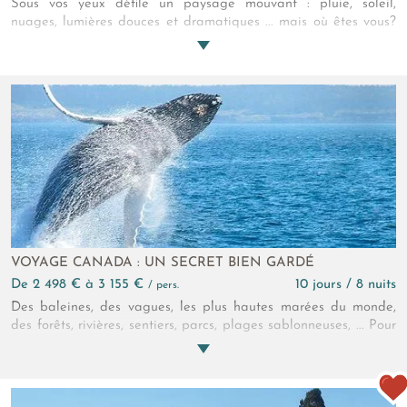
Sous vos yeux défile un paysage mouvant : pluie, soleil,
nuages, lumières douces et dramatiques ... mais où êtes vous?
Dans cet écrin marqué par l'Histoire et les légendes, partout,
le vert domine et enveloppe les cités médiévales intactes,
poétiques et isolées. Elles ponctueront votre périple iniatique
qui sera assurément rythmé par de nombreuses rencontres et
découvertes... et d'inoubliables soirées dans des pubs animés !
VOYAGE CANADA : UN SECRET BIEN GARDÉ
de 2 498 € à 3 155 €
10 jours / 8 nuits
/ pers.
Des baleines, des vagues, les plus hautes marées du monde,
des forêts, rivières, sentiers, parcs, plages sablonneuses, ... Pour
vivre des aventures toniques et vivifiantes dans un cadre
naturel grandiose.