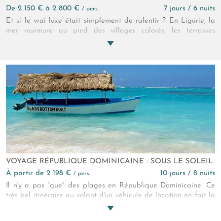
de 2 150 € à 2 800 €
7 jours / 6 nuits
/ pers.
Et si le vrai luxe était simplement de ralentir ? En Ligurie, la
mer murmure au pied des villages colorés, les terrasses
s’ouvrent vers l’inconnu et les détours vous font perdre la tête.
De la Riviera italienne aux Cinque Terre, le voyage devient
une histoire intime à vivre avec plaisir !
VOYAGE RÉPUBLIQUE DOMINICAINE : SOUS LE SOLEIL
à partir de 2 198 €
10 jours / 8 nuits
/ pers.
Il n'y a pas "que" des plages en République Dominicaine. Ce
très bel itinéraire au volant d'un véhicule de location en fait la
preuve. La diversité de ce petit territoire est étonnante, la
gentillesse de ses habitants aussi. Vous verrez !