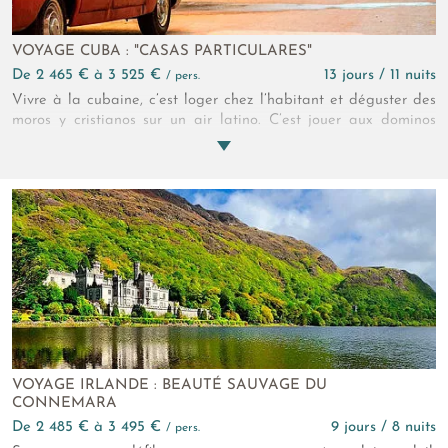
VOYAGE CUBA : "CASAS PARTICULARES"
de 2 465 € à 3 525 €
13 jours / 11 nuits
/ pers.
Vivre à la cubaine, c’est loger chez l’habitant et déguster des
moros y cristianos sur un air latino. C’est jouer aux dominos
devant les façades coloniales face aux slogans
révolutionnaires. Enfin, c’est voir passer de vieilles Cadillac et
Chevrolet roulant jusqu’au bleu des Caraïbes. Vivre à la
cubaine, c’est prendre le temps de vivre !
VOYAGE IRLANDE : BEAUTÉ SAUVAGE DU
CONNEMARA
de 2 485 € à 3 495 €
9 jours / 8 nuits
/ pers.