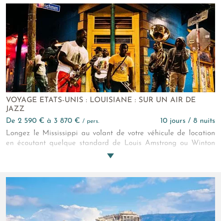
VOYAGE ETATS-UNIS : LOUISIANE : SUR UN AIR DE
JAZZ
de 2 590 € à 3 870 €
10 jours / 8 nuits
/ pers.
Longez le Mississippi au volant de votre véhicule de location
en écoutant quelque standard de Louis Amstrong ou Winton
Marsalis tous deux originaires de Louisiane. Vous êtes dans le
berceau du blues... ouvrez bien vos oreilles !