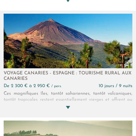
de luxuriantes étapes sur les chemins de Lusitanie…
VOYAGE CANARIES - ESPAGNE : TOURISME RURAL AUX
CANARIES
de 2 300 € à 2 950 €
10 jours / 9 nuits
/ pers.
Ces magnifiques îles, tantôt sahariennes, tantôt volcaniques,
tantôt tropicales restent essentiellement vierges et offrent au
voyageur une variété d'activités de pleine nature quasiment
unique, jugez vous-même: golf, randonnées pédestres et
équestres, méharées, cyclo-tourisme et VTT, plongée sous-
marine, surf, kitesurf, planche à voile... Le tout sous un climat
idéal toute l'année. C'est tentant !