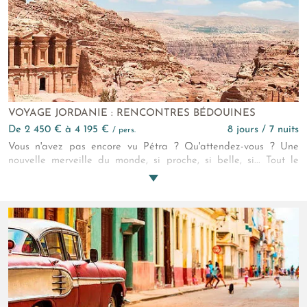
VOYAGE JORDANIE : RENCONTRES BÉDOUINES
de 2 450 € à 4 195 €
8 jours / 7 nuits
/ pers.
Vous n'avez pas encore vu Pétra ? Qu'attendez-vous ? Une
nouvelle merveille du monde, si proche, si belle, si... Tout le
reste n'est que du plus !