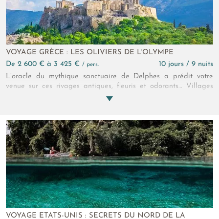
VOYAGE GRÈCE : LES OLIVIERS DE L'OLYMPE
de 2 600 € à 3 425 €
10 jours / 9 nuits
/ pers.
L’oracle du mythique sanctuaire de Delphes a prédit votre
venue sur ces rivages antiques, fleuris et odorants… Villages
populaires, générosité d’un peuple et ruines d’un autre monde
seront les présages divins de ce circuit !
VOYAGE ETATS-UNIS : SECRETS DU NORD DE LA