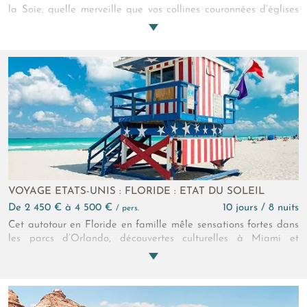
la Soie, quelle merveille que vos collines couronnées d’églises
et de forteresses solitaires, vos sentiers de randonnée dérobés,
vos bourgs troglodytes préservés et votre petit vin ambré !
Loué soit cet autotour en Géorgie !
VOYAGE ETATS-UNIS : FLORIDE : ETAT DU SOLEIL
de 2 450 € à 4 500 €
10 jours / 8 nuits
/ pers.
Cet autotour en Floride en famille mêle sensations fortes dans
les parcs d’Orlando, découvertes culturelles à Miami et
paysages grandioses des Keys. Dix jours vibrants, entre
émotions, aventures et détente ensoleillée.