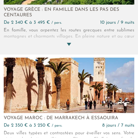
VOYAGE GRÈCE : EN FAMILLE DANS LES PAS DES
CENTAURES
de 2 340 € à 3 495 €
10 jours / 9 nuits
/ pers.
En famille, vous arpentez les routes grecques entre sublimes
montagnes et charmants villages. En pleine nature et au cœur
de l’histoire locale, découvrez la Grèce préservée et secrète.
Les récits et légendes, sublimés par les paysages forestiers qui
vous entourent, transforment chaque instant en moments
partagés uniques.
VOYAGE MAROC : DE MARRAKECH À ESSAOUIRA
de 2 350 € à 3 250 €
8 jours / 7 nuits
/ pers.
Deux villes typées et contrastées pour éveiller vos sens. Votre