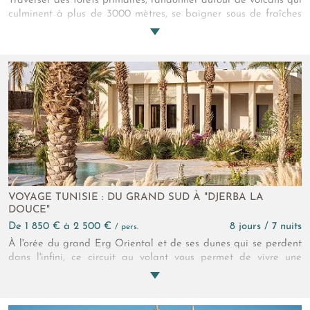
Traverser des forêts primaires, randonner autour de volcans qui
culminent à plus de 3000 mètres, se baigner sous de fraîches
cascades, plonger dans les eaux translucides de canyons
vertigineux, goûter un cari soigneusement mijoté, rencontrer
une étonnante population multiculturelle. Une île à consommer
sans modération… au son du Sega !
VOYAGE TUNISIE : DU GRAND SUD À "DJERBA LA
DOUCE"
de 1 850 € à 2 500 €
8 jours / 7 nuits
/ pers.
À l'orée du grand Erg Oriental et de ses dunes qui se perdent
dans l'infini, ce circuit au volant vous permet de vivre une
aventure accessible et sans fards. Des paysages arides et
rocailleux qui entourent l'oasis de Tozeur jusqu'aux belles
plages de Djerba incluant l'impressionnante traversée du