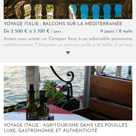
VOYAGE ITALIE : BALCONS SUR LA MÉDITERRANÉE
de 2 500 € à 3 700 €
9 jours / 8 nuits
/ pers.
Aimez-vous siroter un Campari face à un admirable panorama
méditerranéen ? Déguster un poisson grillé à la table d’un tout
petit restaurant les pieds dans l’eau ? Admirer criques et
falaises avant de plonger dans l’azur ? Marcher sur les traces
de Steinbeck, Greta Garbo et tant d’autres célébrités ? Si oui,
ça devrait vous plaire ! Si non aussi !
VOYAGE ITALIE : AGRITOURISME DANS LES POUILLES :
LUXE, GASTRONOMIE ET AUTHENTICITÉ