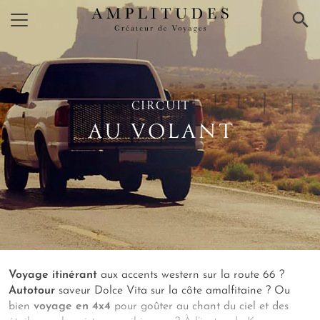
×
CIRCUIT
AU VOLANT
Voyage itinérant
aux accents western sur la route 66 ?
Autotour
saveur Dolce Vita sur la côte amalfitaine ? Ou
bien
voyage en 4x4
pour goûter au chant du ciel et des