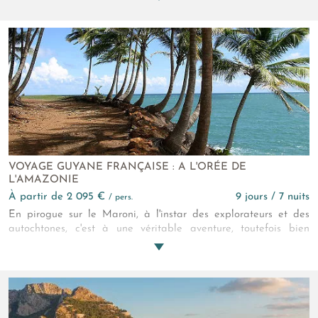
découvre chaque matin"!
VOYAGE GUYANE FRANÇAISE : A L'ORÉE DE
L'AMAZONIE
à partir de 2 095 €
9 jours / 7 nuits
/ pers.
En pirogue sur le Maroni, à l'instar des explorateurs et des
autochtones, c'est à une véritable aventure, toutefois bien
encadrée et avec le plus de confort possible, que nous vous
invitons. On n'oublie pas ce style de voyage.