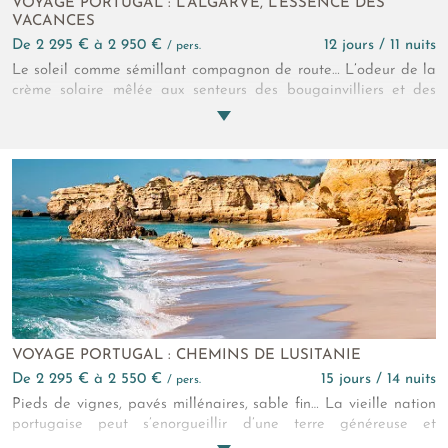
VOYAGE PORTUGAL : L'ALGARVE, L'ESSENCE DES
VACANCES
de 2 295 € à 2 950 €
12 jours / 11 nuits
/ pers.
Le soleil comme sémillant compagnon de route… L’odeur de la
crème solaire mêlée aux senteurs des bougainvilliers et des
orangers… Les accents guillerets sur les placettes de villages et
sur les marchés populaires… Et la clameur de l’Atlantique,
puissant ressac à l’Ouest et langueur propice à la baignade
sur la Côte Sud… C’est naturellement que ce circuit en Algarve
invite aux vacances !
VOYAGE PORTUGAL : CHEMINS DE LUSITANIE
de 2 295 € à 2 550 €
15 jours / 14 nuits
/ pers.
Pieds de vignes, pavés millénaires, sable fin… La vieille nation
portugaise peut s’enorgueillir d’une terre généreuse et
hospitalière qui invite, à travers ce circuit du Nord au Sud, à