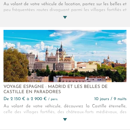
Au volant de votre véhicule de location, partez sur les belles et
peu fréquentées routes divaguant parmi les villages fortifiés et
campagnes du cœur du Portugal ! Découvrez une culture forte
et originale, cueillez le jour et n’ayez crainte pour vos nuitées,
elles sont réservées dans de secrètes et typiques adresses, de
sorte que vous soyez serein tout au long de cet autotour au
Portugal.
VOYAGE ESPAGNE : MADRID ET LES BELLES DE
CASTILLE EN PARADORES
de 2 150 € à 2 900 €
10 jours / 9 nuits
/ pers.
Au volant de votre véhicule, découvrez la Castille éternelle,
celle des villages fortifiés, des châteaux-forts médiévaux, des
églises romanes, du jambon Serrano et du bon vin ! Comme
autrefois l’Empereur Charles Quint, vous logerez dans de
somptueux Palais-Châteaux que vous n’oublierez pas de sitôt.