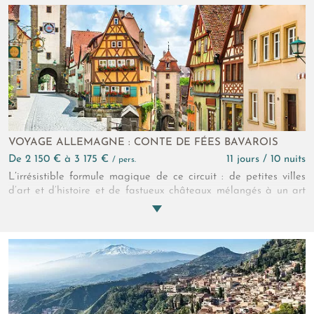
VOYAGE ALLEMAGNE : CONTE DE FÉES BAVAROIS
de 2 150 € à 3 175 €
11 jours / 10 nuits
/ pers.
L’irrésistible formule magique de ce circuit : de petites villes
d’art et d’histoire et de fastueux châteaux mélangés à un art
de vivre incroyablement convivial et à un merveilleux
patrimoine baroque et rococo… Toute la magie de la Bavière !