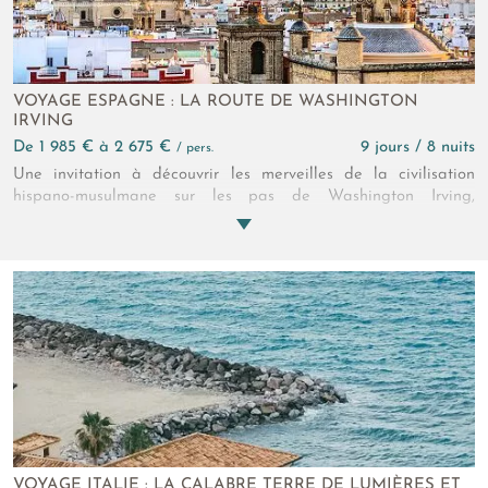
VOYAGE ESPAGNE : LA ROUTE DE WASHINGTON
IRVING
de 1 985 € à 2 675 €
9 jours / 8 nuits
/ pers.
Une invitation à découvrir les merveilles de la civilisation
hispano-musulmane sur les pas de Washington Irving,
diplomate et écrivain romantique new-yorkais, qui réalisa ce
parcours en 1829 et en fut proprement fasciné. Il en tira un bel
ouvrage « Les Contes de l’Alhambra ». Un petit verre de Jerez
et un peu de jambon « pata negra » ne seront pas de trop
pour accompagner un si beau périple !
VOYAGE ITALIE : LA CALABRE TERRE DE LUMIÈRES ET