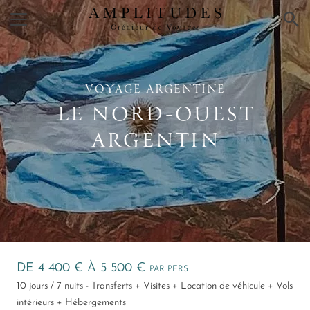
×
VOYAGE ARGENTINE
LE NORD‑OUEST
ARGENTIN
DE 4 400 € À 5 500 €
PAR PERS.
10 jours / 7 nuits - Transferts + Visites + Location de véhicule + Vols
intérieurs + Hébergements