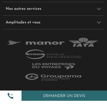
Nos autres services
Amplitudes et vous
Plan du site
DEMANDER UN DEVIS
Politique de confidentialité
Gestion des cookies