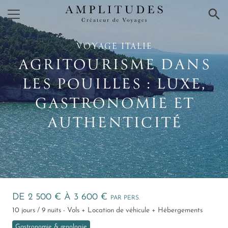
×
VOYAGE ITALIE
AGRITOURISME DANS
LES POUILLES : LUXE,
GASTRONOMIE ET
AUTHENTICITÉ
DE 2 500 € À 3 600 €
PAR PERS.
10 jours / 9 nuits - Vols + Location de véhicule + Hébergements
Gastronomie & œnologie