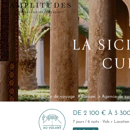
LA SIC
CU
Agence de voyage
Europe
Agence de voy
DE 2 100 € À 3 30
7 jours / 6 nuits - Vols + Locati