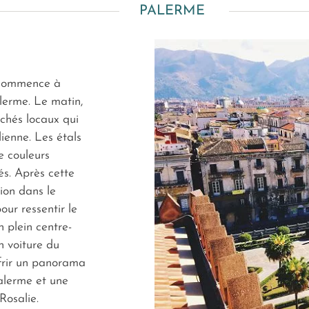
PALERME
e commence à
alerme. Le matin,
chés locaux qui
lienne. Les étals
e couleurs
és. Après cette
ion dans le
ur ressentir le
n plein centre-
n voiture du
frir un panorama
alerme et une
 Rosalie.