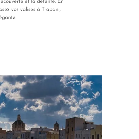
écouverte et la détente. En
osez vos valises à Trapani,
élégante.