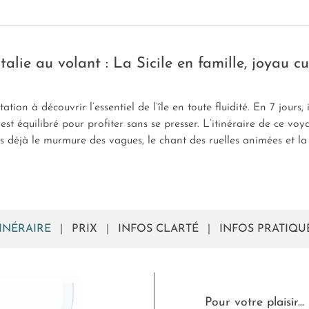
 Italie au volant : La Sicile en famille, joyau cul
ation à découvrir l’essentiel de l’île en toute fluidité. En 7 jours
 équilibré pour profiter sans se presser. L’itinéraire de ce voya
 déjà le murmure des vagues, le chant des ruelles animées et la ch
TINÉRAIRE
|
PRIX
|
INFOS CLARTÉ
|
INFOS PRATIQU
Pour votre plaisir...