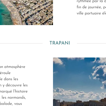
rythmée par la d
fin de journée, p
ville portuaire 
TRAPANI
son atmosphère
éroule
e dans les
n y découvre les
marqué l’histoire
es, les normands,
 balade, vous