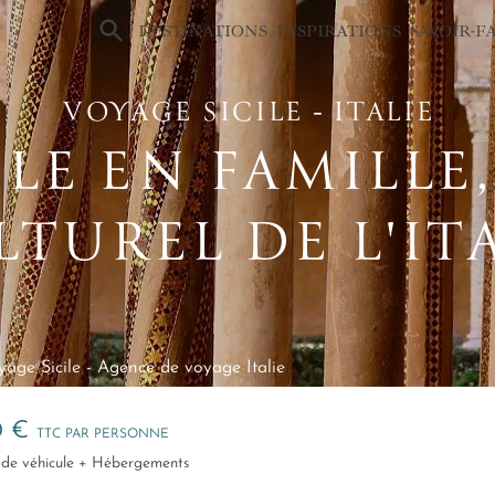
×
DESTINATIONS
INSPIRATIONS
SAVOIR-F
VOYAGE SICILE ‑ ITALIE
ILE EN FAMILLE
LTUREL DE L'IT
age Sicile
-
Agence de voyage Italie
0 €
TTC PAR PERSONNE
on de véhicule + Hébergements