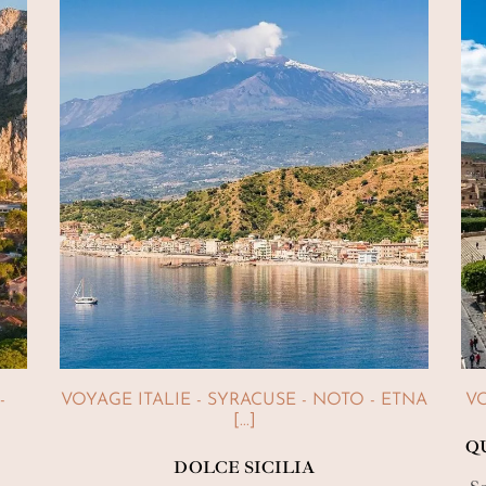
-
VOYAGE ITALIE - SYRACUSE - NOTO - ETNA
VO
[...]
Q
DOLCE SICILIA