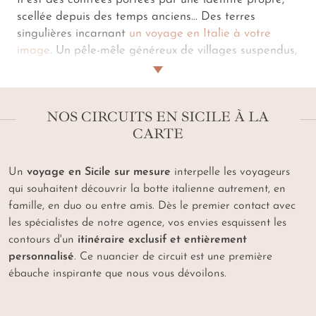
scellée depuis des temps anciens… Des terres
singulières incarnant
un voyage en Italie à votre
image
. Un pêle-mêle généreux de villages suspendus,
falaises ciselées, rivages ourlés de cristal, s'illustre
dans un
voyage en Sicile façonné par les artisans
de notre agence
. Une épopée qui s'enveloppe de la
NOS CIRCUITS EN SICILE À LA
pureté des plages blondes de
Trapani
, au sable
CARTE
d'obsidienne de la
Forgia Vecchia
sur l'île de
Stromboli
. Une itinérance cadencée par les arômes
acidulés des oranges sanguines sur les étals de
Un
voyage en Sicile sur mesure
interpelle les voyageurs
marchés et les notes fraîches du maquis de la
qui souhaitent découvrir la botte italienne autrement, en
réserve naturelle de Zingaro
. Lors d'un
voyage en
famille, en duo ou entre amis. Dès le premier contact avec
Sicile sur mesure
, ce sont les vues imprenables des
les spécialistes de notre agence, vos envies esquissent les
pentes de l'
Etna
qui vous cueillent et le passé
contours d'un
itinéraire exclusif et entièrement
millénaire des vestiges romains et grecs qui vous ravi.
personnalisé
. Ce nuancier de circuit est une première
Au cœur de ce creuset, nos concierges vous
ébauche inspirante que nous vous dévoilons.
enchantent avec des écrins de caractère…