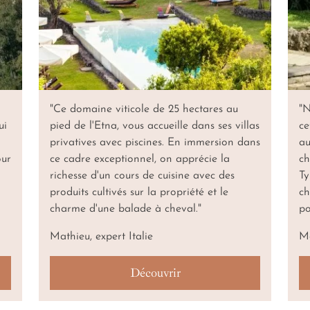
"Ce domaine viticole de 25 hectares au
"N
ui
pied de l'Etna, vous accueille dans ses villas
ce
privatives avec piscines. En immersion dans
au
our
ce cadre exceptionnel, on apprécie la
ch
richesse d'un cours de cuisine avec des
Ty
produits cultivés sur la propriété et le
ch
charme d'une balade à cheval."
po
Mathieu, expert Italie
Ma
Découvrir