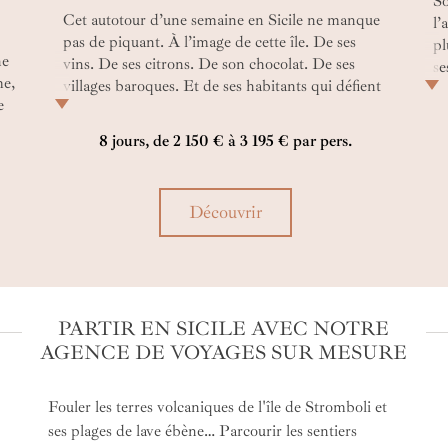
So
Cet autotour d’une semaine en Sicile ne manque
l’
pas de piquant. À l’image de cette île. De ses
pl
ne
vins. De ses citrons. De son chocolat. De ses
se
me,
villages baroques. Et de ses habitants qui défient
au
e
l’Etna de larges éclats de rire. Ici, on est siciliens,
se
pas italiens ! Non plus grecs, normands ou
tr
8 jours, de 2 150 € à 3 195 € par pers.
a
byzantins comme autrefois…
pi
Découvrir
PARTIR EN SICILE AVEC NOTRE
AGENCE DE VOYAGES SUR MESURE
Fouler les terres volcaniques de l'île de Stromboli et
ses plages de lave ébène… Parcourir les sentiers