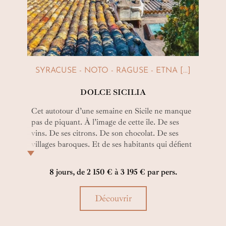
SYRACUSE - NOTO - RAGUSE - ETNA [...]
DOLCE SICILIA
Cet autotour d’une semaine en Sicile ne manque
pas de piquant. À l’image de cette île. De ses
vins. De ses citrons. De son chocolat. De ses
villages baroques. Et de ses habitants qui défient
l’Etna de larges éclats de rire. Ici, on est siciliens,
pas italiens ! Non plus grecs, normands ou
8 jours, de 2 150 € à 3 195 € par pers.
byzantins comme autrefois…
Découvrir