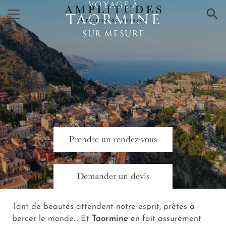
VOYAGE À
×
TAORMINE
SUR MESURE
Prendre un rendez-vous
Demander un devis
Tant de beautés attendent notre esprit, prêtes à
bercer le monde… Et
Taormine
en fait assurément