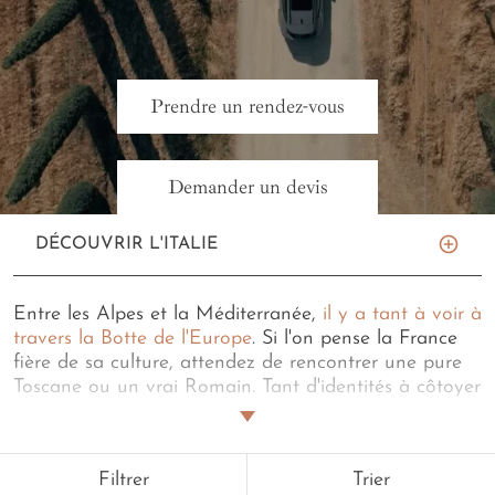
Prendre un rendez-vous
Demander un devis
DÉCOUVRIR L'ITALIE
Entre les Alpes et la Méditerranée,
il y a tant à voir à
travers la Botte de l'Europe
. Si l'on pense la France
fière de sa culture, attendez de rencontrer une pure
Toscane ou un vrai Romain. Tant d'identités à côtoyer
pour quelques heures ou quelques jours au fil des
étapes de
votre road trip en Italie
. Alors par où
commencer l'aventure en voiture ? Par un thème
Filtrer
Trier
peut-être ? Plutôt circuit gourmet ou culturel ?