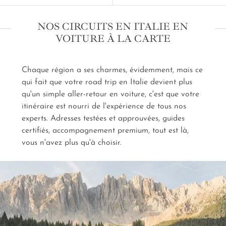
Pourquoi choisir finalement, quand on peut
déambuler dans les trulli des Pouilles, un pasticciotto
NOS CIRCUITS EN ITALIE EN
à la main ? Pourquoi choisir entre contemplation et
VOITURE À LA CARTE
exploration quand nos créateurs imaginent pour vous
une dégustation chocolat-vin au crépuscule au cœur
de la Sicile ? Notre conciergerie se tient à vos côtés à
Chaque région a ses charmes, évidemment, mais ce
chaque heure de route de votre
road trip en Italie
qui fait que votre road trip en Italie devient plus
sur mesure
. Réservations, confirmations et
changements d'avis, la liberté au volant !
qu'un simple aller-retour en voiture, c'est que votre
itinéraire est nourri de l'expérience de tous nos
experts. Adresses testées et approuvées, guides
certifiés, accompagnement premium, tout est là,
vous n'avez plus qu'à choisir.