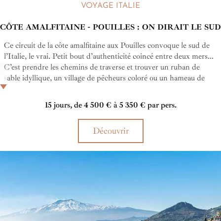
VOYAGE ITALIE
CÔTE AMALFITAINE - POUILLES : ON DIRAIT LE SUD
Ce circuit de la côte amalfitaine aux Pouilles convoque le sud de
l’Italie, le vrai. Petit bout d’authenticité coincé entre deux mers...
C’est prendre les chemins de traverse et trouver un ruban de
sable idyllique, un village de pêcheurs coloré ou un hameau de
pierres qui se fond dans la nature. C’est le chant des cigales,
l’odeur des amandiers. C’est l’éternel été qui jamais ne semble se
15 jours, de 4 500 € à 5 350 € par pers.
terminer…
Découvrir