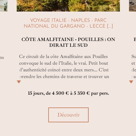
VOYAGE ITALIE - NAPLES - PARC
NATIONAL DU GARGANO - LECCE [...]
CÔTE AMALFITAINE ‑ POUILLES : ON
DIRAIT LE SUD
Ce circuit de la côte Amalfitaine aux Pouilles
Su
uns
convoque le sud de l’Italie, le vrai. Petit bout
et
d’authenticité coincé entre deux mers... C’est
de
prendre les chemins de traverse et trouver un
ca
ruban de sable idyllique, un village de pêcheurs
ou
coloré ou un hameau de pierres qui se fond dans
Ba
15 jours, de 4 500 € à 5 350 € par pers.
la nature. C’est le chant des cigales, l’odeur des
éc
amandiers. C’est l’éternel été qui jamais ne
de
semble se terminer…
ra
Découvrir