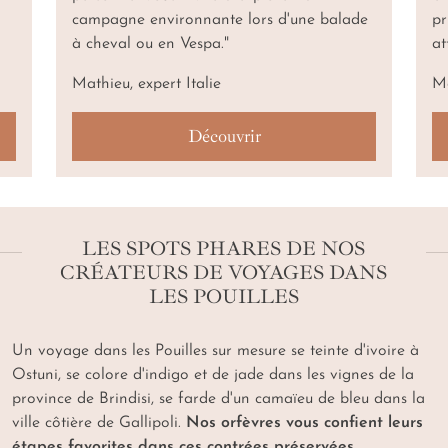
campagne environnante lors d'une balade
pr
à cheval ou en Vespa."
at
Mathieu, expert Italie
Ma
Découvrir
LES SPOTS PHARES DE NOS
CRÉATEURS DE VOYAGES DANS
LES POUILLES
Un voyage dans les Pouilles sur mesure se teinte d'ivoire à
Ostuni, se colore d'indigo et de jade dans les vignes de la
province de Brindisi, se farde d'un camaïeu de bleu dans la
ville côtière de Gallipoli.
Nos orfèvres vous confient leurs
étapes favorites dans ces contrées préservées
.