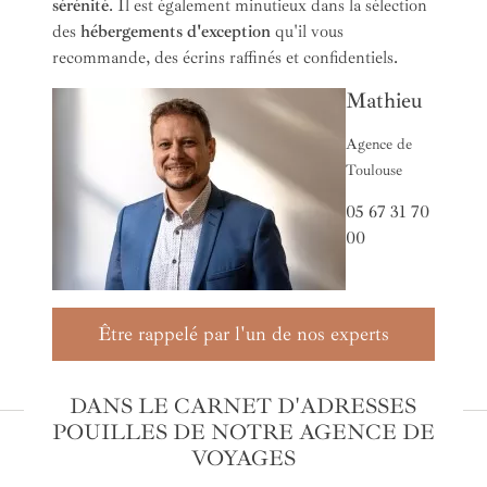
sérénité
. Il est également minutieux dans la sélection
des
hébergements d'exception
qu'il vous
recommande, des écrins raffinés et confidentiels.
Mathieu
Agence de
Toulouse
05 67 31 70
00
Être rappelé par l'un de nos experts
DANS LE CARNET D'ADRESSES
POUILLES DE NOTRE AGENCE DE
VOYAGES