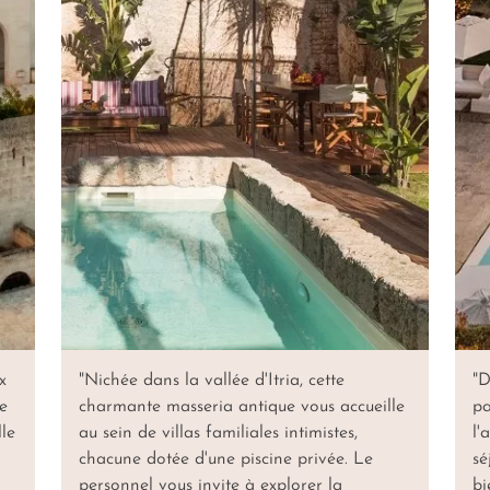
x
"Nichée dans la vallée d'Itria, cette
"D
xe
charmante masseria antique vous accueille
pa
lle
au sein de villas familiales intimistes,
l'
chacune dotée d'une piscine privée. Le
sé
personnel vous invite à explorer la
bi