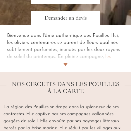
Demander un devis
Bienvenue dans l'âme authentique des Pouilles ! Ici,
les oliviers centenaires se parent de fleurs opalines
subtilement parfumées, inondés par les doux rayons
de soleil du printemps. En pleine campagne,
les
paysages confidentiels de la botte italienne
illuminent votre
voyage dans les Pouilles esquissé
par notre agence
. La route vous mène du centre
NOS CIRCUITS DANS LES POUILLES
historique de
Bari
vers les
trulli
du quartier d'
Aia
À LA CARTE
Piccola
à
Alberobello
, de la
Piazza Sant'Oronzo
de
Lecce
vers les plages ocre de
Vieste
. Puis votre road
trip se poursuit vers des beautés plus secrètes. Juché
La région des Pouilles se drape dans la splendeur de ses
à flanc de falaise, le village de
Polignano a Mare
,
contrastes. Elle captive par ses campagnes vallonnées
suspendu entre ciel et mer, se reflète dans l'éclat
gorgées de soleil. Elle envoûte par ses paysages littoraux
bleuté de l'
Adriatique
. Non loin, un écrin délicat,
bercés par la brise marine. Elle séduit par les villages aux