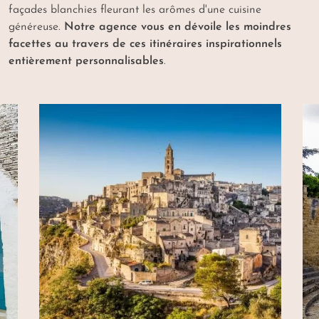
sentinelle de vos nuits, vous invite à rêver des
façades blanchies fleurant les arômes d'une cuisine
merveilles du lendemain… Votre
voyage dans les
généreuse.
Notre agence vous en dévoile les moindres
Pouilles sur mesure
tracé par nos artisans et
facettes au travers de ces itinéraires inspirationnels
concierges s'égraine alors tout en volupté.
entièrement personnalisables
.