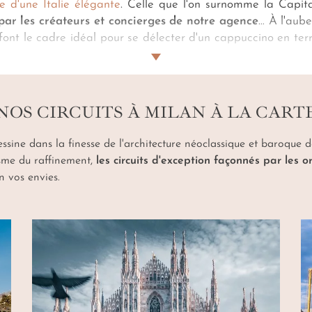
e d'une Italie élégante
. Celle que l'on surnomme la Capi
par les créateurs et concierges de notre agence
… À l'aube
e font le cadre idéal pour se délecter d'un cappuccino en ter
nezia
. Admirez "La Cène", chef-d'œuvre de Léonard de V
, tradition locale enrichissant un
voyage à Milan sur mesu
igli.
NOS CIRCUITS À MILAN À LA CART
essine dans la finesse de l'architecture néoclassique et baroque d
sme du raffinement,
les circuits d'exception façonnés par les
n vos envies.