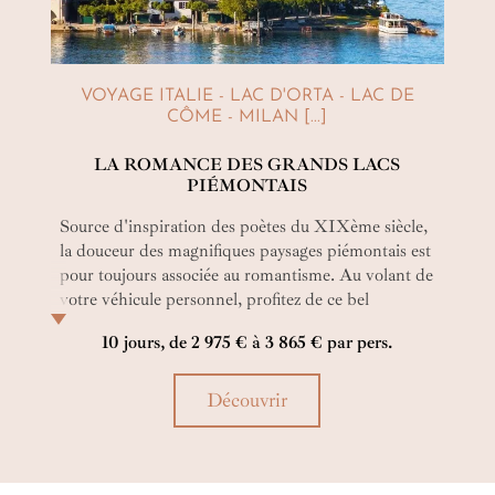
VOYAGE ITALIE - LAC D'ORTA - LAC DE
CÔME - MILAN [...]
LA ROMANCE DES GRANDS LACS
PIÉMONTAIS
Source d'inspiration des poètes du XIXème siècle,
la douceur des magnifiques paysages piémontais est
pour toujours associée au romantisme. Au volant de
votre véhicule personnel, profitez de ce bel
itinéraire et de nos conseils pour réussir ce voyage
10 jours, de 2 975 € à 3 865 € par pers.
de rêve. Partez tranquille, nous aurons réservé tous
vos hôtels et serons là pour vous assister si
nécessaire.
Découvrir