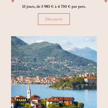
campagnes sereines et centres urbains vibrants, la
a
15 jours, de 3 985 € à 4 750 € par pers.
magie d’un slow-travel à partager sans modération.
e
l
i
Découvrir