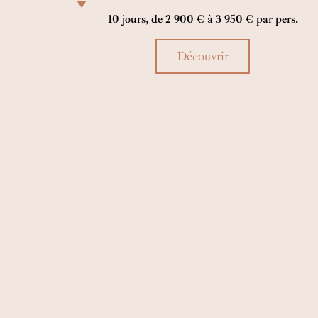
famille vous guident à travers cet itinéraire rempli
10 jours, de 2 900 € à 3 950 € par pers.
de beauté naturelle et de plaisirs simples. Soyez
séduits par la magie de cette Italie du Nord.
Découvrir