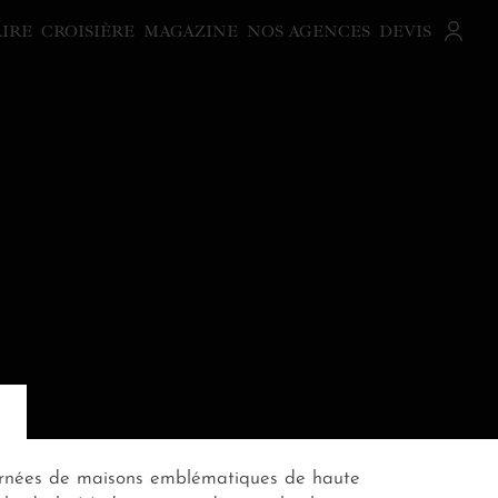
AIRE
CROISIÈRE
MAGAZINE
NOS AGENCES
DEVIS
es ornées de maisons emblématiques de haute