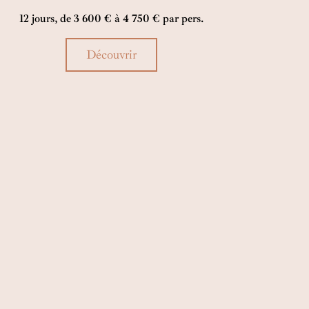
utotour unit art de vivre, gastronomie et
12 jours, de 3 600 € à 4 750 € par pers.
xpériences privées. Une odyssée immersive où
’Italie se révèle sophistiquée, lumineuse et
ntimement exclusive.
Découvrir