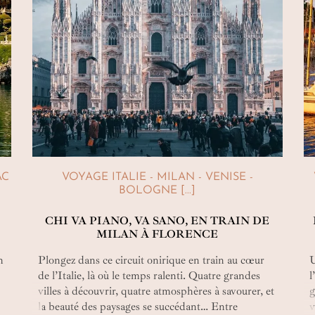
AC
VOYAGE ITALIE - MILAN - VENISE -
BOLOGNE [...]
CHI VA PIANO, VA SANO, EN TRAIN DE
MILAN À FLORENCE
n
Plongez dans ce circuit onirique en train au cœur
U
de l’Italie, là où le temps ralenti. Quatre grandes
l
villes à découvrir, quatre atmosphères à savourer, et
g
la beauté des paysages se succédant… Entre
v