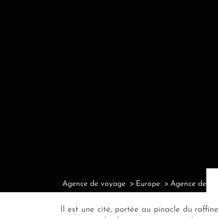
Agence de voyage
Europe
Agence de voy
Il est une cité, portée au pinacle du raff