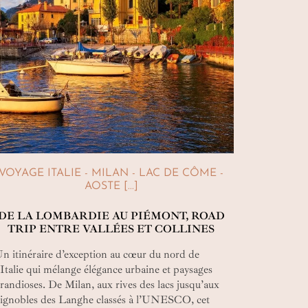
VOYAGE ITALIE - MILAN - LAC DE CÔME -
AOSTE [...]
DE LA LOMBARDIE AU PIÉMONT, ROAD
TRIP ENTRE VALLÉES ET COLLINES
n itinéraire d’exception au cœur du nord de
’Italie qui mélange élégance urbaine et paysages
randioses. De Milan, aux rives des lacs jusqu’aux
ignobles des Langhe classés à l’UNESCO, cet