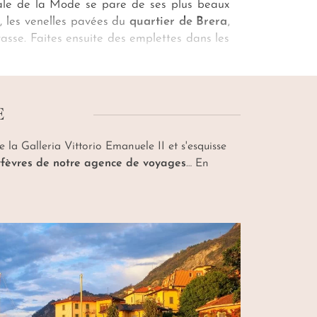
tale de la Mode se pare de ses plus beaux
, les venelles pavées du
quartier de Brera
,
rasse. Faites ensuite des emplettes dans les
inci au
couvent Santa Maria delle Grazie
.
re
. On déguste alors un spritz accompagné
E
e la Galleria Vittorio Emanuele II et s'esquisse
 orfèvres de notre agence de voyages
… En