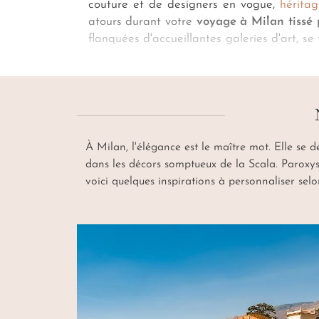
couture et de designers en vogue,
héritag
atours durant votre
voyage à Milan tissé 
flanquées d'accueillantes galeries d'art, s
boutiques luxueuses de l'
avenue Corso Ve
Puis, 18 heures sonnent l’aperitivo milanese
d'un buffet savoureux sur les berges des Nav
À Milan, l'élégance est le maître mot. Elle se d
dans les décors somptueux de la Scala. Paroxy
voici quelques inspirations à personnaliser selo