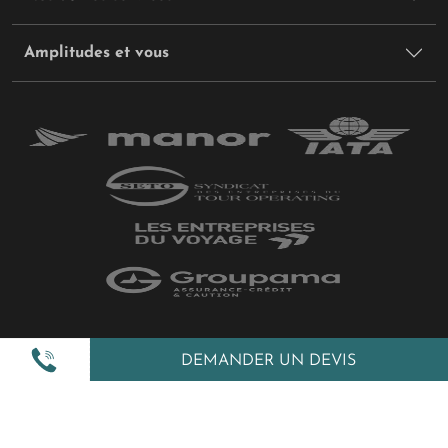
Amplitudes et vous
Plan du site
DEMANDER UN DEVIS
Politique de confidentialité
Gestion des cookies
Mentions légales