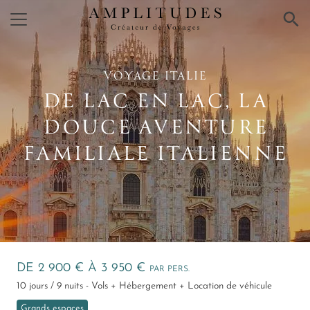
×
VOYAGE ITALIE
DE LAC EN LAC, LA
DOUCE AVENTURE
FAMILIALE ITALIENNE
DE 2 900 € À 3 950 €
PAR PERS.
10 jours / 9 nuits - Vols + Hébergement + Location de véhicule
Grands espaces