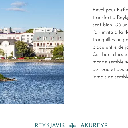
Envol pour Keflav
transfert à Reykja
sent bien. Où un
l’air invite à la 
tranquilles où g
place entre de j
Ces bars chics e
monde semble se
de l’eau et des o
jamais ne semble
REYKJAVIK
AKUREYRI