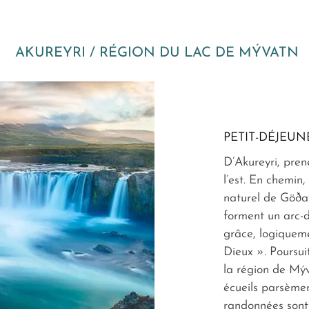
AKUREYRI / RÉGION DU LAC DE MÝVATN
PETIT-DÉJEUN
D’Akureyri, prene
l’est. En chemin,
naturel de Göðaf
forment un arc-d
grâce, logiquem
Dieux ». Poursui
la région de Mýv
écueils parsèmen
randonnées sont