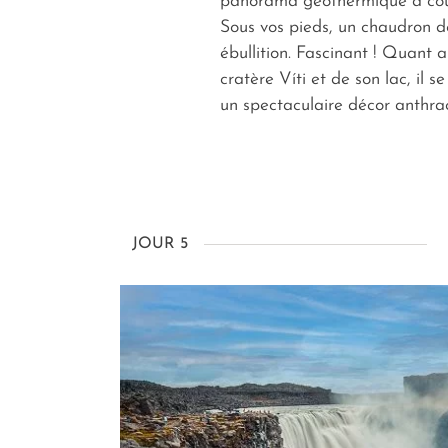
panorama géothermique à coup
Sous vos pieds, un chaudron 
ébullition. Fascinant ! Quant 
cratère Víti et de son lac, il s
un spectaculaire décor anthrac
JOUR 5