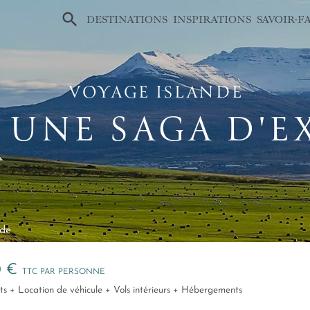
×
DESTINATIONS
INSPIRATIONS
SAVOIR-F
VOYAGE ISLANDE
, UNE SAGA D'
nde
0 €
TTC PAR PERSONNE
ferts + Location de véhicule + Vols intérieurs + Hébergements