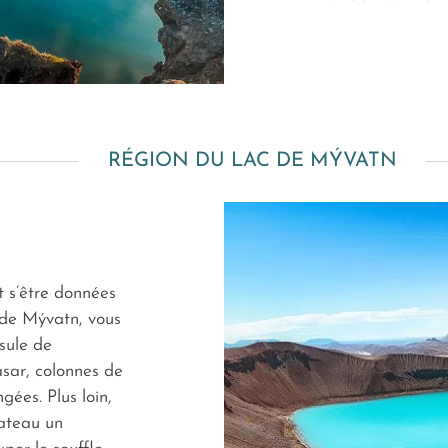
RÉGION DU LAC DE MÝVATN
t s’être données
c de Mývatn, vous
sule de
asar, colonnes de
gées. Plus loin,
lateau un