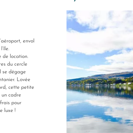
’aéroport, envol
’île.
 de location.
res du cercle
il se dégage
ntanier. Lovée
rd, cette petite
t un cadre
 frais pour
e luxe !