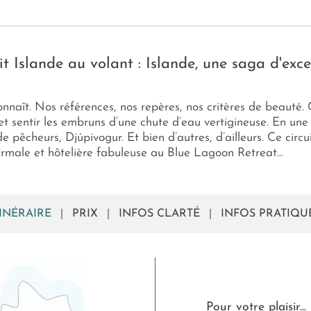
it Islande au volant : Islande, une saga d'exc
onnaît. Nos références, nos repères, nos critères de beauté. C
et sentir les embruns d’une chute d’eau vertigineuse. En une 
de pêcheurs, Djúpivogur. Et bien d’autres, d’ailleurs. Ce circu
hermale et hôtelière fabuleuse au Blue Lagoon Retreat…
TINÉRAIRE
|
PRIX
|
INFOS CLARTÉ
|
INFOS PRATIQU
Pour votre plaisir...