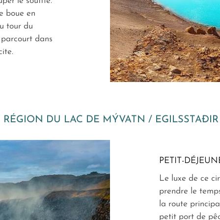
er le souffle.
de boue en
au tour du
e parcourt dans
ite.
RÉGION DU LAC DE MÝVATN / EGILSSTAÐIR
PETIT-DÉJEUN
Le luxe de ce cir
prendre le temps
la route princip
petit port de pê