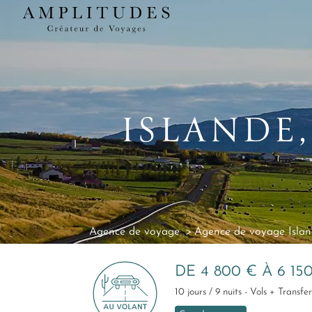
ISLANDE
Agence de voyage
Agence de voyage Isla
DE 4 800 € À 6 15
10 jours / 9 nuits - Vols + Trans