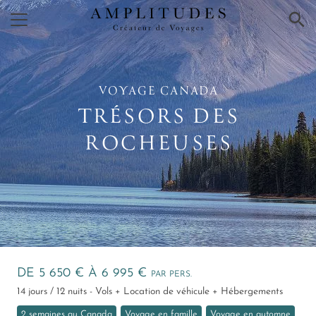
×
VOYAGE CANADA
TRÉSORS DES
ROCHEUSES
DE 5 650 € À 6 995 €
PAR PERS.
14 jours / 12 nuits - Vols + Location de véhicule + Hébergements
2 semaines au Canada
Voyage en famille
Voyage en automne