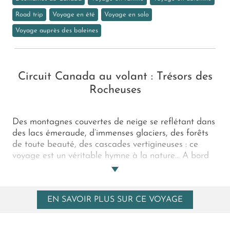
Road trip
Voyage en été
Voyage en solo
Voyage auprès des baleines
Circuit Canada au volant : Trésors des
Rocheuses
Des montagnes couvertes de neige se reflétant dans
des lacs émeraude, d’immenses glaciers, des forêts
de toute beauté, des cascades vertigineuses : ce
voyage est un véritable hymne à la nature… A bord
de votre véhicule, par de très belles routes
panoramiques, en randonnée, en VTT ou en rafting,
chacun ici pourra s’émerveiller de la magnificence de
EN SAVOIR PLUS SUR CE VOYAGE
cette nature heureusement protégée, à laquelle
rendent hommage les villes de Victoria et de
Vancouver.