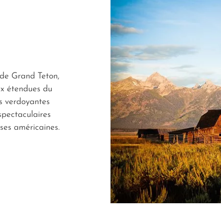
 de Grand Teton,
ux étendues du
es verdoyantes
spectaculaires
es américaines.