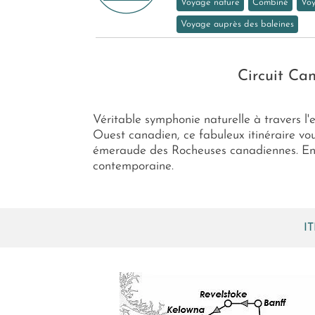
Voyage nature
Combiné
Voy
Voyage auprès des baleines
Circuit Ca
Véritable symphonie naturelle à travers l
Ouest canadien, ce fabuleux itinéraire vo
émeraude des Rocheuses canadiennes. Enfin
contemporaine.
I