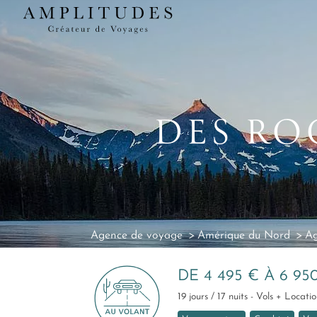
DES RO
Agence de voyage
Amérique du Nord
Ag
DE 4 495 € À 6 95
19 jours / 17 nuits - Vols + Loca