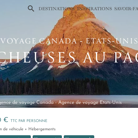
×
DESTINATIONS
INSPIRATIONS
SAVOIR-F
VOYAGE CANADA ‑ ETATS‑UNI
CHEUSES AU PA
ence de voyage Canada
-
Agence de voyage Etats-Unis
0 €
TTC PAR PERSONNE
tion de véhicule + Hébergements