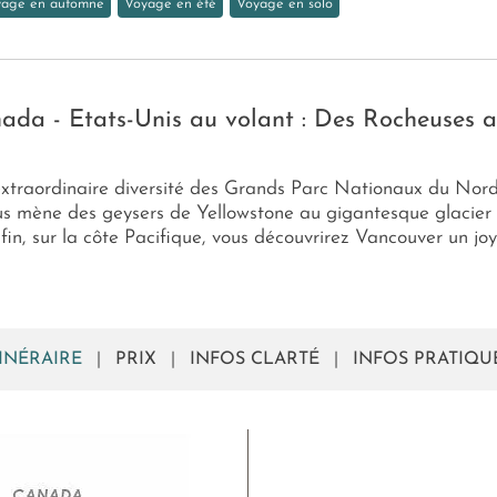
age en automne
Voyage en été
Voyage en solo
nada - Etats-Unis au volant : Des Rocheuses a
'extraordinaire diversité des Grands Parc Nationaux du Nor
us mène des geysers de Yellowstone au gigantesque glacier 
, sur la côte Pacifique, vous découvrirez Vancouver un joy
TINÉRAIRE
|
PRIX
|
INFOS CLARTÉ
|
INFOS PRATIQU