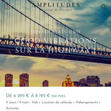
×
VOYAGE ETATS‑UNIS
GOOD VIBRATIONS
SUR LA HIGHWAY 1
DE 6 295 € À 8 195 €
PAR PERS.
11 jours / 9 nuits - Vols + Location de véhicule + Hébergements +
Activités