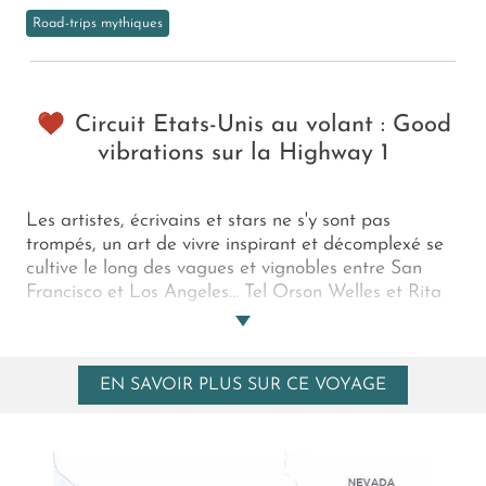
Road-trips mythiques
Circuit Etats-Unis au volant : Good
vibrations sur la Highway 1
Les artistes, écrivains et stars ne s'y sont pas
trompés, un art de vivre inspirant et décomplexé se
cultive le long des vagues et vignobles entre San
Francisco et Los Angeles… Tel Orson Welles et Rita
Hayworth qui vécurent des jours intenses à Big Sur,
suivez la route 1, "The One", avec ce romantique
circuit en Californie qui vous mènera de paysages
EN SAVOIR PLUS SUR CE VOYAGE
merveilleux en luxueuses adresses, dans une
ambiance unique, optimiste, tolérante et chaleureuse
!