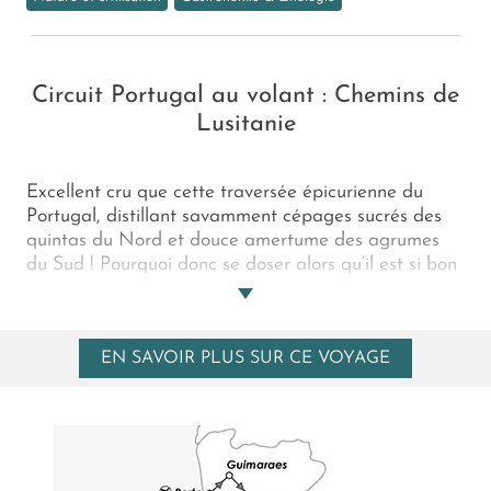
Circuit Portugal au volant : Chemins de
Lusitanie
Excellent cru que cette traversée épicurienne du
Portugal, distillant savamment cépages sucrés des
quintas du Nord et douce amertume des agrumes
du Sud ! Pourquoi donc se doser alors qu’il est si bon
pour l’âme de s’enivrer à l’excès de ces belvédères
surplombant les coteaux de la Vallée du Douro, de
ces cités désuètes loin de l’ivresse urbaine
EN SAVOIR PLUS SUR CE VOYAGE
contemporaine et de ces falaises plongeant avec
délice dans l’écume dorée des affriolantes plages de
l’Algarve ?