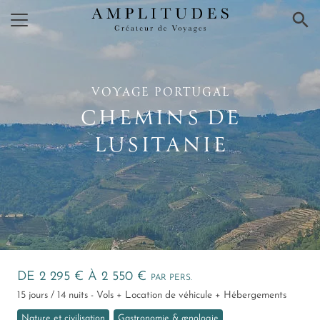
×
VOYAGE PORTUGAL
CHEMINS DE
LUSITANIE
DE 2 295 € À 2 550 €
PAR PERS.
15 jours / 14 nuits - Vols + Location de véhicule + Hébergements
Nature et civilisation
Gastronomie & œnologie