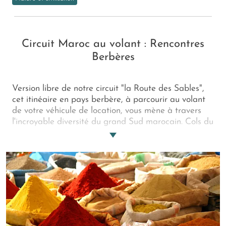
Circuit Maroc au volant : Rencontres
Berbères
Version libre de notre circuit "la Route des Sables",
cet itinéaire en pays berbère, à parcourir au volant
de votre véhicule de location, vous mène à travers
l'incroyable diversité du grand Sud marocain. Cols du
Haut-Atlas, hautes falaises des gorges du Todra et
du Dadès, vallées heureuses et fleuries du Moyen-
Atlas, dunes enchanteresses de l'Erg Chebbi, villages
et kasbahs en pisé, rythment un parcours envoûtant
au parfum d'aventure.