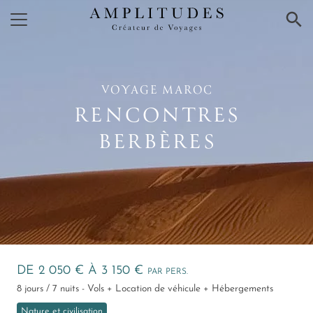
×
VOYAGE MAROC
RENCONTRES
BERBÈRES
DE 2 050 € À 3 150 €
PAR PERS.
8 jours / 7 nuits - Vols + Location de véhicule + Hébergements
Nature et civilisation