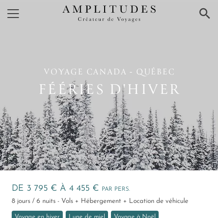
×
VOYAGE CANADA ‑ QUÉBEC
FÉÉRIES D'HIVER
DE 3 795 € À 4 455 €
PAR PERS.
8 jours / 6 nuits - Vols + Hébergement + Location de véhicule
Voyage en hiver
Lune de miel
Voyage à Noël