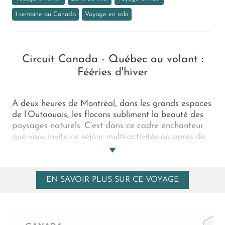
1 semaine au Canada
Voyage en solo
Circuit Canada - Québec au volant :
Fééries d'hiver
À deux heures de Montréal, dans les grands espaces
de l’Outaouais, les flocons subliment la beauté des
paysages naturels. C’est dans ce cadre enchanteur
que vous invite ce séjour multi-activités où après de
folles échappées en skis, raquettes… vous pourrez
profiter du charme, du confort et des mets de
l’Auberge & Spa Couleurs de France 4*, pelotonné
EN SAVOIR PLUS SUR CE VOYAGE
au coin du feu.